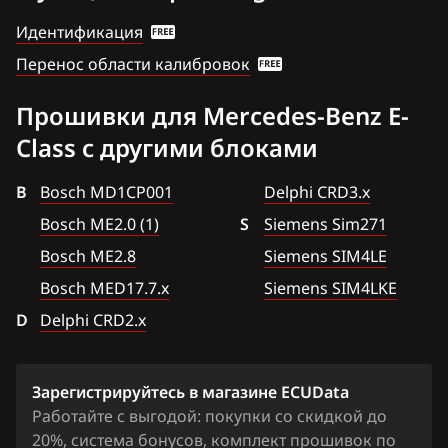
Chevrolet
CLS 300 (W219)
Delphi CRD3.x
Идентификация
Chrysler
CLS 350 (W219) 272hp
Перенос области калибровок
Siemens SID 310
Citroen
CLS 500 (550) (W219)
Siemens Sim266
Прошивки для Mercedes-Benz E-
Dacia
E 230 (W211)
Class с другими блоками
Siemens Sim271
Daewoo
E 250 (W211)
Siemens SIM4LE
B
Bosch MD1CP001
Delphi CRD3.x
DAF
E 280 (W211)
Siemens SIM4LKE
Bosch ME2.0 (1)
S
Siemens Sim271
Derways
E 300 (W212) 231hp
Bosch ME2.8
Siemens SIM4LE
Dodge
E 350 (W211) 272hp
Bosch MED17.7.x
Siemens SIM4LKE
D
Dongfeng
Delphi CRD2.x
E 350 (W212) 272hp
Exeed
E 500 (W211)
Зарегистрируйтесь в магазине ECUData
Extreme moto
G 500 (W463)
Работайте с выгодой: покупки со скидкой до
FAW
20%, система бонусов, комплект прошивок по