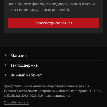
GL 350 (X164)
цене одного файла, техподдержка под ключ и
Fiat
GL 450 (X164)
заказ индивидуальных решений.
Ford
GL 500, GL 550 (X164)
Зарегистрироваться
Forthing
GLK 300 (X204)
Foton
GLK 350 (X204)
GAC
ML 350 (W164, W166) 272hp
Geely
Магазин
ML 450 (W164, W166)
Genesis
Техподдержка
ML 500 (W164, W166)
GMC
Личный кабинет
ML 63 AMG (W164, W166)
Great Wall
R 171, SLK 280 231hp
Представленные в каталоге модифицированные файлы
являются авторскими настройками области калибровок ПО ЭБУ.
Groz
R 230, SL 350 (W230)
© ECUData, 2013–2026. Все права защищены.
Способы оплаты
Haima
R 300, R 350, R 500 (W251)