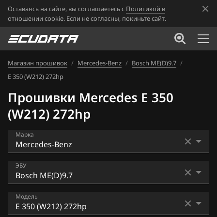
Оставаясь на сайте, вы соглашаетесь с
Политикой в
отношении cookie
. Если не согласны, покиньте сайт.
Магазин прошивок
/
Mercedes-Benz
/
Bosch ME(D)9.7
/
E 350 (W212) 272hp
Прошивки Mercedes E 350
(W212) 272hp
Марка
Acura
ЭБУ
Alfa Romeo
Bosch EDC16CP36
Модель
ATLAS
Bosch EDC17C66