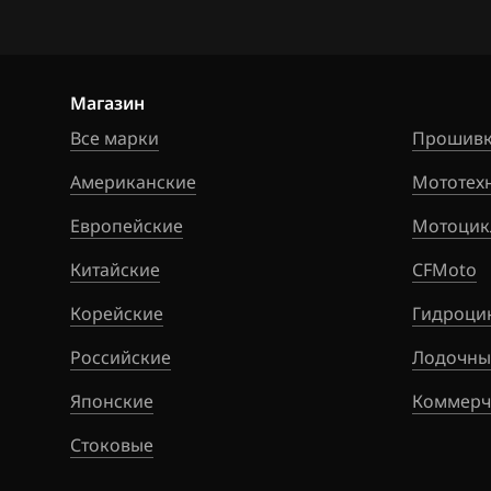
Citroen
Siemens EMS 3
Dacia
Siemens EMS 3
Магазин
Daewoo
Siemens EMS 3
Все марки
Прошивк
DAF
Siemens EMS 3
Американские
Мототех
Derways
Siemens SID 30
Европейские
Мотоцик
Dodge
Siemens SID 30
Китайские
CFMoto
Dongfeng
Siemens SID 30
Корейские
Гидроци
Exeed
Siemens SID 31
Российские
Лодочны
Extreme moto
Siemens SID 32
Японские
Коммерч
FAW
Siemens Sim32
Стоковые
Fiat
Valeo V40 (Sag
CAN)