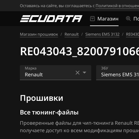
Оставаясь на сайте, вы соглашаетесь с
Политикой в отношен
Магазин
П
Магазин прошивок
/
Renault
/
Siemens EMS 3132
/
RE043
RE043043_820079106
Марка
ЭБУ
Acura
Bosch EDC16CP
Прошивки
Alfa Romeo
Bosch EDC17C1
ATLAS
Bosch EDC17C4
Все тюнинг-файлы
Проверенные файлы для чип-тюнинга Renault RE
Audi
Bosch EDC17C8
получаете доступ ко всем модификациям прошив
BAIC
Bosch MD1CS0