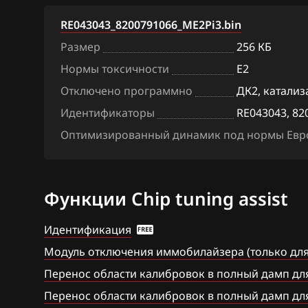
BAW
Bosch MD1CS0
RE043043_8200791066_ME2Pi3.bin
Размер
256 КБ
Bentley
Hitachi SH70xx
Нормы токсичности
E2
BMW
Hitachi SH7253
Отключено программно
ДК2, катализ
Brilliance
Sagem S3000
Идентификаторы
RE043043, 82
BYD
Siemens EMS 3
Оптимизированный динамик под нормы Евро
Cadillac
Siemens EMS 3
Changan
Siemens EMS 3
Функции Chip tuning assist
Chenglong
Siemens EMS 3
Идентификация
Chery
Siemens EMS 3
Модуль отключения иммобилайзера (только для
Chevrolet
Siemens EMS 3
Перенос области калибровок в полный дамп дл
Перенос области калибровок в полный дамп дл
Chrysler
Siemens EMS 3