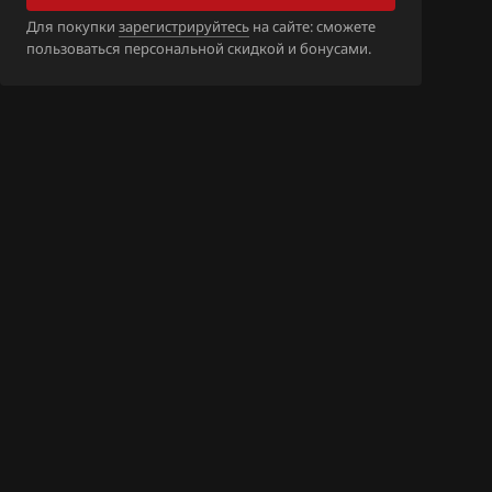
_8200791066
Для покупки
зарегистрируйтесь
на сайте: сможете
пользоваться персональной скидкой и бонусами.
_8200887640
_8200915308_1.
_8200915312_1.
_8201010292_1.
_8201010375