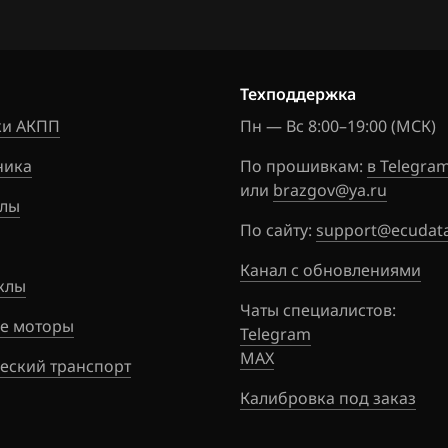
150
155
Техподдержка
160
и АКПП
Пн — Вс 8:00–19:00 (МСК)
161
ника
По прошивкам:
в Telegra
1
или
brazgov@ya.ru
лы
5
По сайту:
support@ecudata
6
Канал с обновлениями
клы
0
Чаты специалистов:
е моторы
Telegram
1
MAX
еский транспорт
Калибровка под заказ
em S3000