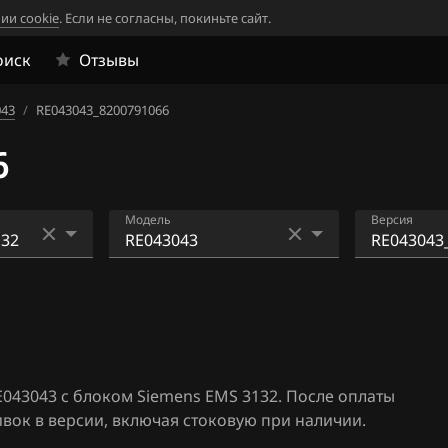
ии cookie
. Если не согласны, покиньте сайт.
оиск
Отзывы
043
/
RE043043_8200791066
6
Модель
Версия
33
RE031031
RE043043
1
RE043043
RE043043
2
RE043044
RE043043
043043 с блоком Siemens EMS 3132. После оплаты
4
RE0A20A2
RE043043
ок в версии, включая стоковую при наличии.
4L_8V
06
RE188088