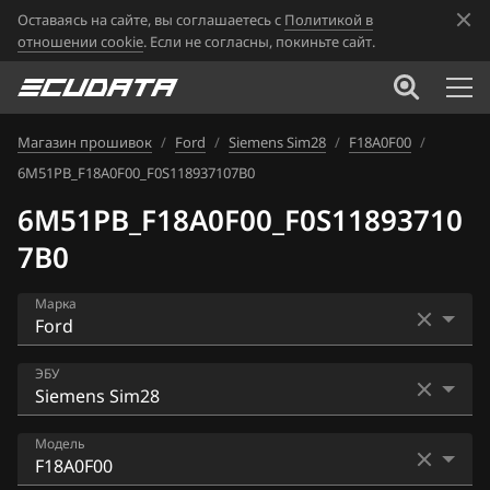
Оставаясь на сайте, вы соглашаетесь с
Политикой в
отношении cookie
. Если не согласны, покиньте сайт.
Магазин прошивок
/
Ford
/
Siemens Sim28
/
F18A0F00
/
6M51PB_F18A0F00_F0S118937107B0
6M51PB_F18A0F00_F0S11893710
7B0
Марка
Acura
ЭБУ
Alfa Romeo
Bosch EDC17C70
Модель
ATLAS
Bosch M17.8.5