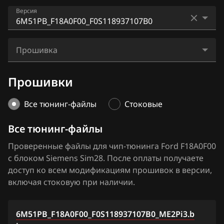
Audi
F18A0B10
Версия
Bosch ME9.0(C)
BAIC
F18A0F00
Bosch MED17.2
6M51PB_F18A0F00_F0S118937107B0
BAW
F18A0H10
Прошивка
Bosch MED17.22
6M51RA_F18A0F00_F0S118937106A0
Bentley
F18A0I00
6M51PB_F18A0F00_F0S118937107B0_ME2Pi3.bin
Bosch MEDG17.0_001
Прошивки
6M51SB_F18A0F00_F0S118937108B0
BMW
F18A0I10
6M51PB_F18A0F00_F0S118937107B0_ME4G.bin
Bosch MEDG17.0_002(003)
7M51GA_F18A0F00_F0S118937122A0
Brilliance
Все тюнинг-файлы
Стоковые
F18A0J00
6M51PB_F18A0F00_F0S118937107B0_Stok.bin
Bosch MEDG17.0_407
BYD
Все тюнинг-файлы
F18A0K00
Bosch MEDG17.0_606
Cadillac
Проверенные файлы для чип-тюнинга Ford F18A0F00
F18A0L00
Bosch MEDG17.0_707
с блоком Siemens Sim28. После оплаты получаете
Changan
доступ ко всем модификациям прошивок в версии,
Bosch MEG9.8.1
включая стоковую при наличии.
Chenglong
Bosch MG1CS015
Chery
6M51PB_F18A0F00_F0S118937107B0_ME2Pi3.b
Bosch MG1CS016