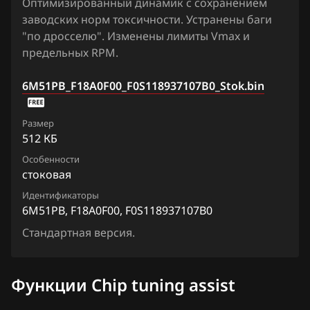
Оптимизированный динамик с сохранением
Siemens EMS 2510
заводских норм токсичности. Устранены баги
Fiat
"по дросселю". Изменены лимиты Vmax и
Siemens SID208
Ford
предельных RPM.
Siemens SID212
Forthing
6M51PB_F18A0F00_F0S118937107B0_Stok.bin
Siemens Sim21, 22
Foton
Siemens Sim210
Размер
GAC
512 КБ
Siemens Sim28
Geely
Особенности
стоковая
Siemens Sim29
Genesis
Идентификаторы
Visteon EECV
6M51PB, F18A0F00, F0S118937107B0
GMC
Visteon EECVI (PCM-150x, PCM-170x)
Стандартная версия.
Great Wall
Visteon ESU-121
Groz
Функции Chip tuning assist
Visteon ESU-131
Haima