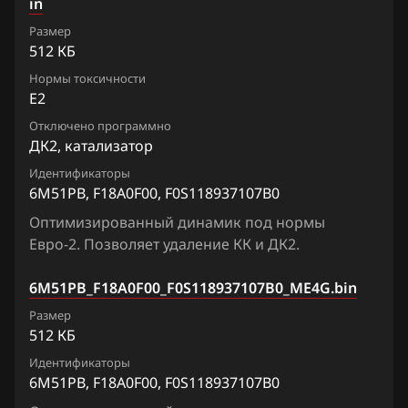
Chevrolet
in
Bosch MG1CS017
Размер
Chrysler
512 КБ
Bosch MG1CS018
Citroen
Нормы токсичности
Bosch MG1CS019
E2
Dacia
Отключено программно
Bosch MG1US008
Daewoo
ДК2, катализатор
Marelli IAW7GFR
Идентификаторы
DAF
6M51PB, F18A0F00, F0S118937107B0
Siemens EMS 2101
Derways
Оптимизированный динамик под нормы
Siemens EMS 2102
Евро-2. Позволяет удаление КК и ДК2.
Dodge
Siemens EMS 2204
6M51PB_F18A0F00_F0S118937107B0_ME4G.bin
Dongfeng
Siemens EMS 2205
Размер
Exeed
512 КБ
Siemens EMS 2211
Extreme moto
Идентификаторы
6M51PB, F18A0F00, F0S118937107B0
Siemens EMS 24xx
FAW