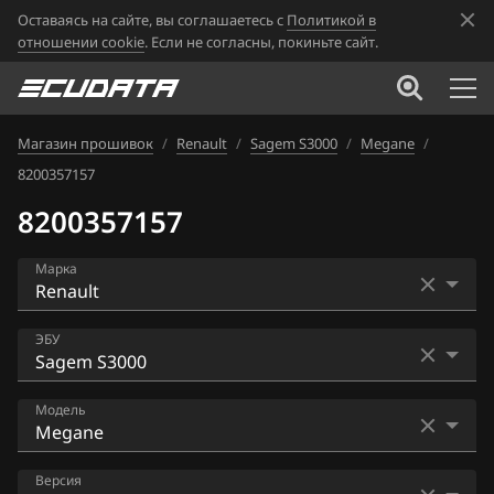
Оставаясь на сайте, вы соглашаетесь с
Политикой в
отношении cookie
. Если не согласны, покиньте сайт.
Магазин прошивок
/
Renault
/
Sagem S3000
/
Megane
/
8200357157
8200357157
Марка
Acura
ЭБУ
Alfa Romeo
Bosch EDC16CP33
Модель
ATLAS
Bosch EDC17C11
Audi
Clio
Версия
Bosch EDC17C42