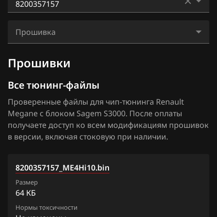
BAIC
Kangoo
Bosch EDC17C84
8200292159
BAW
Laguna
Прошивка
Bosch MD1CS006
8200308736
Bentley
Megane
8200357157_ME4Hi10.bin
Bosch MD1CS016
Прошивки
8200321275
BMW
Scenic
Hitachi SH70xx
8200321355
Все тюнинг-файлы
Brilliance
Trafic
Hitachi SH7253xx
8200338038
Проверенные файлы для чип-тюнинга Renault
BYD
Megane с блоком Sagem S3000. После оплаты
Sagem S3000
8200338082
Cadillac
получаете доступ ко всем модификациям прошивок
Siemens EMS 3110
в версии, включая стоковую при наличии.
8200351463
Changan
Siemens EMS 3120
8200353474
Chenglong
8200357157_ME4Hi10.bin
Siemens EMS 3125
8200357157
Chery
Размер
Siemens EMS 3130
64 КБ
8200364101
Chevrolet
Нормы токсичности
Siemens EMS 3132
8200376531