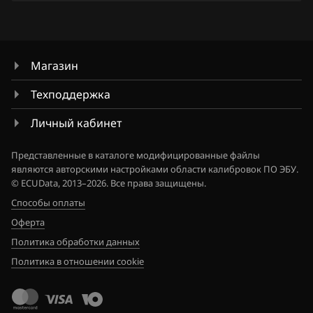
Siemens Sim32
8200545319
Ford
Valeo V40 (Sagem S3000 CAN)
8200546982
Forthing
Магазин
8200549026
Foton
Техподдержка
8200549056
GAC
Личный кабинет
8200561531
Geely
Представленные в каталоге модифицированные файлы
8200578801
Genesis
являются авторскими настройками области калибровок ПО ЭБУ.
© ECUData, 2013–2026. Все права защищены.
8200611871
GMC
Способы оплаты
8200611874
Great Wall
Оферта
Политика обработки данных
8200648264
Groz
Политика в отношении cookie
8200707889
Haima
8200752504
Haval