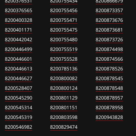
8200376531
Siemens EMS 3134
8200755434
8200866679
8200376565
Citroen
8200376565
8200755456
8200873357
Siemens EMS 3140
8200400328
Dacia
8200400328
8200755471
8200873676
Siemens EMS 3150
8200401171
8200401171
Daewoo
8200755475
8200873681
Siemens EMS 3155
8200442042
8200442042
8200755480
8200873726
DAF
8200446499
Siemens EMS 3160
8200755519
8200874498
8200446499
Derways
8200446601
8200755528
8200874566
Siemens EMS 3161
8200446601
Dodge
8200446613
8200785136
8200878526
Siemens SID 301
8200446613
8200446627
Dongfeng
8200800082
8200878545
Siemens SID 305
8200528407
8200446627
8200800124
8200878548
Exeed
8200545290
Siemens SID 306
8200801129
8200878957
8200528407
Extreme moto
8200545314
8200801151
8200878958
Siemens SID 310
8200545290
FAW
8200545319
8200803598
8200943828
Siemens SID 321
8200545314
8200546982
Fiat
8200829474
Siemens Sim32