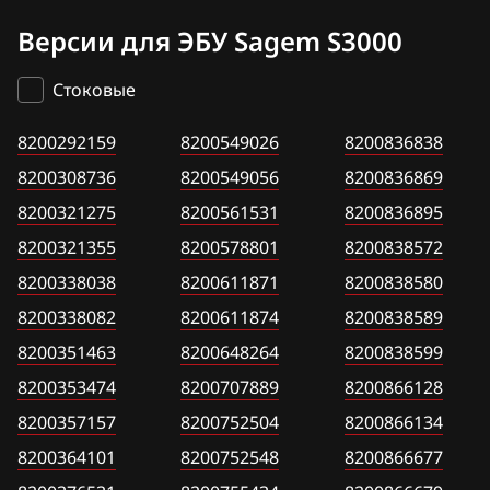
Bosch EDC17C84
8200292159
BAW
Версии для ЭБУ Sagem S3000
Laguna
Bosch MD1CS006
8200308736
Bentley
Megane
Стоковые
Bosch MD1CS016
8200321275
BMW
Scenic
8200292159
Hitachi SH70xx
8200549026
8200836838
8200321355
Brilliance
Trafic
8200308736
8200549056
8200836869
Hitachi SH7253xx
8200338038
BYD
8200321275
8200561531
8200836895
Sagem S3000
8200338082
8200321355
Cadillac
8200578801
8200838572
Siemens EMS 3110
8200338038
8200351463
8200611871
8200838580
Changan
8200338082
Siemens EMS 3120
8200611874
8200838589
8200353474
Chenglong
8200351463
8200648264
8200838599
Siemens EMS 3125
8200357157
Chery
8200353474
8200707889
8200866128
Siemens EMS 3130
8200364101
8200357157
Chevrolet
8200752504
8200866134
Siemens EMS 3132
8200364101
8200376531
8200752548
8200866677
Chrysler