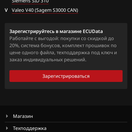
Hawtai
Siemens SID 310
V
8200755434
Valeo V40 (Sagem S3000 CAN)
Honda
8200755456
Hongqi
Зарегистрируйтесь в магазине ECUData
8200755471
Howo
Работайте с выгодой: покупки со скидкой до
8200755475
20%, система бонусов, комплект прошивок по
Hummer
цене одного файла, техподдержка под ключ и
8200755480
Hyundai
заказ индивидуальных решений.
8200755519
Infiniti
Зарегистрироваться
8200755528
Iran Khodro
8200785136
Isuzu
8200800082
Iveco
8200800124
Магазин
JAC
8200801129
Техподдержка
Jaecoo