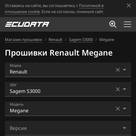
Оставаясь на сайте, вы соглашаетесь с
Политикой в
отношении cookie
. Если не согласны, покиньте сайт.
Магазин прошивок
/
Renault
/
Sagem S3000
/
Megane
Прошивки Renault Megane
Марка
Acura
ЭБУ
Alfa Romeo
Bosch EDC16CP33
Модель
ATLAS
Bosch EDC17C11
Audi
Clio
Bosch EDC17C42
Версия
BAIC
Kangoo