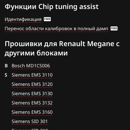
8200545319
Ford
Функции Chip tuning assist
Valeo V40 (Sagem S3000 CAN)
8200546982
Forthing
Идентификация
8200549026
Foton
Перенос области калибровок в полный дамп
8200549056
GAC
Прошивки для Renault Megane с
8200561531
Geely
другими блоками
8200578801
Genesis
B
Bosch MD1CS006
8200611871
GMC
S
Siemens EMS 3110
8200611874
Great Wall
Siemens EMS 3120
8200648264
Siemens EMS 3130
Groz
Siemens EMS 3132
8200707889
Haima
Siemens EMS 3160
8200752504
Haval
Siemens SID 301
8200752548