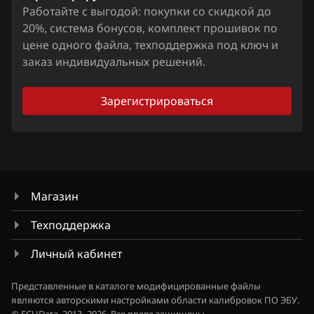
Siemens EMS 2510
Работайте с выгодой: покупки со скидкой до
Fiat
20%, система бонусов, комплект прошивок по
Siemens SID208
цене одного файла, техподдержка под ключ и
Ford
заказ индивидуальных решений.
Siemens SID212
Forthing
Siemens Sim21, 22
Зарегистрироваться
Foton
Siemens Sim210
GAC
Siemens Sim28
Geely
Siemens Sim29
Genesis
Магазин
Visteon EECV
GMC
Техподдержка
Visteon EECVI (PCM-150x, PCM-170x)
Great Wall
Личный кабинет
Visteon ESU-121
Groz
Представленные в каталоге модифицированные файлы
Visteon ESU-131
являются авторскими настройками области калибровок ПО ЭБУ.
Haima