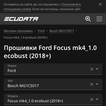
Оставаясь на сайте, вы соглашаетесь с
Политикой в
отношении cookie
. Если не согласны, покиньте сайт.
Магазин прошивок
/
Ford
/
Bosch MG1CS017
/
Focus mk4_1.0 ecobust (2018+)
Прошивки Ford Focus mk4_1.0
ecobust (2018+)
Марка
Acura
ЭБУ
Alfa Romeo
Bosch EDC17C70
Модель
ATLAS
Bosch M17.8.5