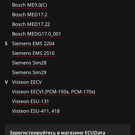
Chevrolet
Bosch ME9.0(C)
Bosch MG1CS017
Chrysler
Bosch MED17.2
Bosch MG1CS018
Citroen
Bosch MED17.22
Bosch MG1CS019
Bosch MEDG17.0_001
Dacia
S
Bosch MG1US008
Siemens EMS 2204
Daewoo
Siemens EMS 2510
Marelli IAW7GFR
DAF
Siemens Sim28
Siemens EMS 2101
Derways
Siemens Sim29
Siemens EMS 2102
V
Visteon EECV
Dodge
Siemens EMS 2204
Visteon EECVI (PCM-150x, PCM-170x)
Dongfeng
Visteon ESU-131
Siemens EMS 2205
Exeed
Visteon ESU-411, 418
Siemens EMS 2211
Extreme moto
Siemens EMS 24xx
FAW
Зарегистрируйтесь в магазине ECUData