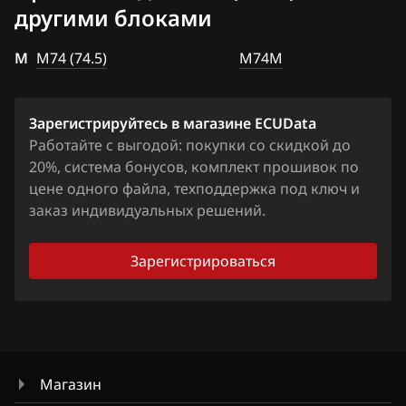
Chevrolet
Niva Travel_P3P (415.3763.000-02)
другими блоками
М75
Chrysler
Vesta_11182 (415.3763.000-02)
М
М86 CNG
М74 (74.5)
М74М
Citroen
Vesta_21129 (415.3763.000-02)
М86 ПО ВАЗ
Dacia
Vesta_21129-95 (415.3763.000-02)
Зарегистрируйтесь в магазине ECUData
М86 ПО Итэлма
Daewoo
Работайте с выгодой: покупки со скидкой до
Vesta_21129CVT (415.3763.000-02)
Я5.1.(x)
20%, система бонусов, комплект прошивок по
DAF
Vesta_21179 (415.3763.000-02)
цене одного файла, техподдержка под ключ и
Я72
заказ индивидуальных решений.
Derways
Vesta_21179CVT (415.3763.000-02)
Я72+
Dodge
Зарегистрироваться
Dongfeng
Exeed
Extreme moto
Магазин
FAW