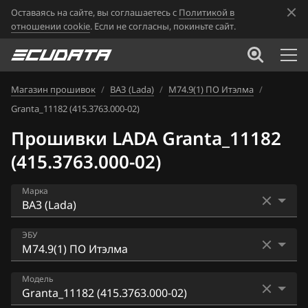
Оставаясь на сайте, вы соглашаетесь с
Политикой в
отношении cookie
. Если не согласны, покиньте сайт.
Магазин прошивок
/
ВАЗ (Lada)
/
М74.9(1) ПО Итэлма
/
Granta_11182 (415.3763.000-02)
Прошивки LADA Granta_11182
(415.3763.000-02)
Марка
Acura
ЭБУ
Alfa Romeo
Bosch ME17.9.7
Модель
ATLAS
Bosch ME17.9.71