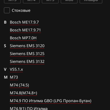
Siemens EMS 3120
BAW
Стоковые
Siemens EMS 3125
Bentley
B
Siemens EMS 3132
Bosch ME17.9.7
BMW
Bosch ME17.9.71
VS5.1.x
Brilliance
Bosch MP7.0H
М73
S
BYD
Siemens EMS 3120
М74 (74.5)
Siemens EMS 3125
Cadillac
М74.8(М74.8+)
Siemens EMS 3132
Changan
V
VS5.1.x
М74.9 ПО Итэлма GBO (LPG Пропан-Бутан)
Chenglong
М
М73
М74.9(1) ПО Итэлма
Chery
М74 (74.5)
М74М
М74.8(М74.8+)
Chevrolet
М75
М74.9 ПО Итэлма GBO (LPG Пропан-Бутан)
Chrysler
М74.9(1) ПО Итэлма