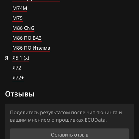
М86 CNG
Citroen
М74М
М86 ПО ВАЗ
Dacia
М75
М86 ПО Итэлма
М86 CNG
Daewoo
Я5.1.(x)
М86 ПО ВАЗ
DAF
М86 ПО Итэлма
Я72
Derways
Я
Я5.1.(x)
Я72+
Dodge
Я72
Я72+
Dongfeng
Отзывы
Exeed
Extreme moto
Поделитесь результатом после чип-тюнинга и
FAW
вашим мнением о прошивках ECUData.
Fiat
Оставить отзыв