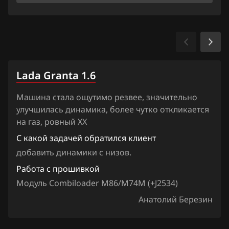
Ford
Forthing
Foton
GAC
Lada Granta 1.6
Geely
Машина стала ощутимо резвее, значительно
Genesis
улучшилась динамика, более чутко откликается
на газ, ровный ХХ
GMC
С какой задачей обратился клиент
Great Wall
добавить динамики с низов.
Groz
Работа с прошивкой
Модуль Combiloader M86/M74M (+J2534)
Haima
Анатолий Березин
Haval