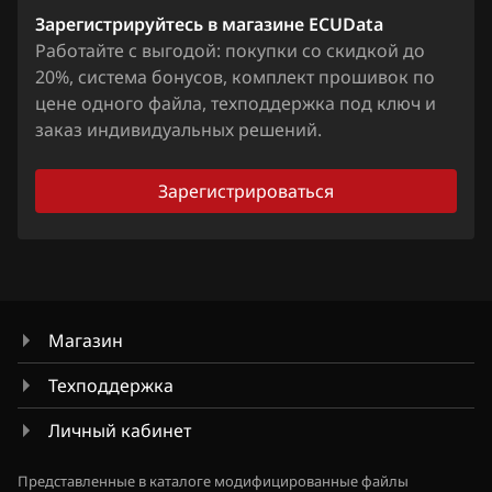
Зарегистрируйтесь в магазине ECUData
Jaguar
Работайте с выгодой: покупки со скидкой до
20%, система бонусов, комплект прошивок по
Jeep
цене одного файла, техподдержка под ключ и
Jetour
заказ индивидуальных решений.
Kaiyi
Зарегистрироваться
Kia
King Long
KYC
Магазин
Lancia
Техподдержка
Land Rover
Личный кабинет
Lexus
Lifan
Представленные в каталоге модифицированные файлы