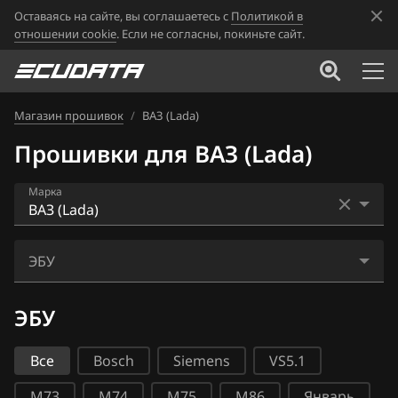
Оставаясь на сайте, вы соглашаетесь с
Политикой в
отношении cookie
. Если не согласны, покиньте сайт.
Магазин прошивок
/
ВАЗ (Lada)
Прошивки для ВАЗ (Lada)
Марка
Acura
ЭБУ
Alfa Romeo
Bosch ME17.9.7
ЭБУ
ATLAS
Bosch ME17.9.71
Audi
Все
Bosch
Siemens
VS5.1
Bosch MP7.0H
BAIC
М73
М74
М75
М86
Январь