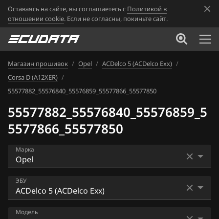
Оставаясь на сайте, вы соглашаетесь с
Политикой в
отношении cookie
. Если не согласны, покиньте сайт.
Магазин прошивок
/
Opel
/
ACDelco 5 (ACDelco Exx)
/
Corsa D (A12XER)
/
55577882_55576840_55576859_55577866_55577850
55577882_55576840_55576859_5
5577866_55577850
Марка
Acura
ЭБУ
Alfa Romeo
ACDelco 2 (MULTEC-S)
Модель
ATLAS