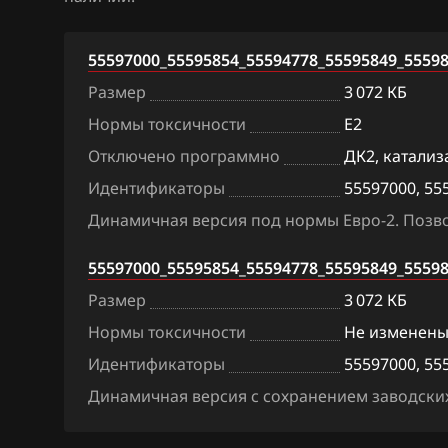
BAW
Bosch EDC16C9
55597000_55595854_55594778_55595849_5559
Bentley
Bosch EDC17C4
Размер
3 072 КБ
BMW
Bosch EDC17C5
Нормы токсичности
E2
Brilliance
Bosch EDC17C8
Отключено программно
ДК2, катализ
Идентификаторы
55597000, 55
BYD
Bosch M1.5.5
Динамичная версия под нормы Евро-2. Позво
Cadillac
Bosch MD1CS0
55597000_55595854_55594778_55595849_5559
Changan
Bosch ME(D)9.6
Размер
3 072 КБ
Chenglong
Bosch ME1.5.5
Нормы токсичности
Не изменен
Chery
Bosch ME3.1.1
Идентификаторы
55597000, 55
Chevrolet
Bosch ME7.6.1
Динамичная версия с сохранением заводских
Chrysler
Bosch ME7.6.2