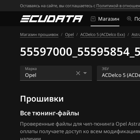
Оставаясь на сайте, вы соглашаетесь с
Политикой в отношен
Магазин
П
Магазин прошивок
/
Opel
/
ACDelco 5 (ACDelco Exx)
/
Astr
55597000_55595854_
Марка
ЭБУ
Acura
ACDelco 2 (MUL
Прошивки
Alfa Romeo
ACDelco 3 (MT3
ATLAS
ACDelco 5 (ACDe
Все тюнинг-файлы
Проверенные файлы для чип-тюнинга Opel Astra J
Audi
ACDelco 5 (E98)
оплаты получаете доступ ко всем модификация
BAIC
Bosch EDC16C3
наличии.