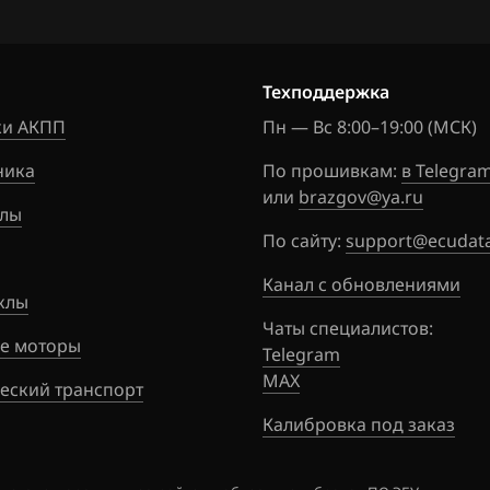
Insignia (A20NFT)
99328_55
14
Insignia (A20NHT)
Техподдержка
Meriva B (A14NET)
и АКПП
Пн — Вс 8:00–19:00 (МСК)
(A14NEL)
ника
По прошивкам:
в Telegra
Meriva B (A14XER)
или
brazgov@ya.ru
4
лы
Meriva B (A16LET)
По сайту:
support@ecudata
Mokka (A18XER)
Канал с обновлениями
2kB)
клы
Mokka (Buick Encore)
Чаты специалистов:
24kB)
(A14NET)
е моторы
Telegram
MAX
Zafira C (A14NET)
еский транспорт
56.x
Калибровка под заказ
Zafira C (A16LET)
71.1
Zafira C (A18XER, L)