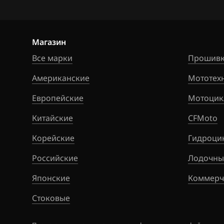
Citroen
Bosch ME7.6.3
Dacia
Bosch ME7.6.4
Магазин
Daewoo
Bosch ME7.9.9
Все марки
Прошивк
DAF
Bosch ME9.1
Американские
Мототех
Derways
Bosch MED17.4.
Европейские
Мотоцик
Dodge
Denso SH7058
Китайские
CFMoto
Dongfeng
GMPT Gen1 (51
Корейские
Гидроци
Exeed
GMPT Gen2 (10
Российские
Лодочны
Extreme moto
Sagem S3000
Японские
Коммерч
FAW
Siemens Simtec 
Стоковые
Fiat
Siemens Simtec 