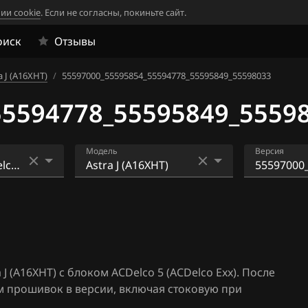
ии cookie
. Если не согласны, покиньте сайт.
оиск
Отзывы
a J (A16XHT)
/
55597000_55595854_55594778_55595849_55598033
55594778_55595849_5559
Модель
Версия
TEC-S)
Adam (A14XER)
55597000
94778_55
5E)
Antara (A24XE)
70
lco Exx)
Antara, Captiva (A30XH)
55597000
94778_55
 (A16XHT) с блоком ACDelco 5 (ACDelco Exx). После
Astra J (A14NET)
04
м прошивок в версии, включая стоковую при
6
Astra J (A14XER, L)