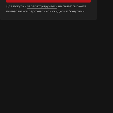
_55595854_555
Для покупки
зарегистрируйтесь
на сайте: сможете
595849_555969
пользоваться персональной скидкой и бонусами.
_55595854_555
595849_555980
_55599293_555
494750_554947
_55599293_555
599288_554895
_55599293_555
599289_554895
_55599320_555