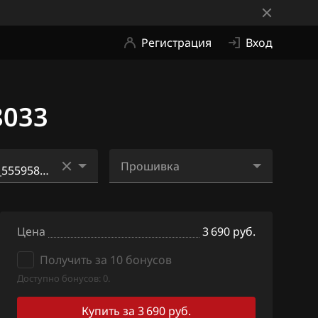
Регистрация
Вход
8033
Прошивка
_55595854_555
55597000_55595854_555
595849_554960
94778_55595849_555980
Цена
33_ME2Di3sp.bin
3 690 руб.
_55595854_555
Получить за 10 бонусов
55597000_55595854_555
595849_555029
94778_55595849_555980
Доступно бонусов: 0.
33_ME4Di3sp.bin
Купить за 3 690 руб.