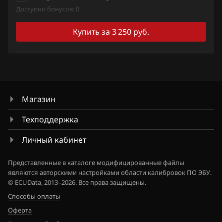
Доступно бонусов: 0.
Mitsubishi
Купить за 3 250 руб.
Nissan
Omoda
Opel
Peugeot
Магазин
Porsche
Техподдержка
Ravon
Личный кабинет
Renault
Представленные в каталоге модифицированные файлы
Saab
являются авторскими настройками области калибровок ПО ЭБУ.
© ECUData, 2013–2026. Все права защищены.
Seat
Способы оплаты
Оферта
SGMW