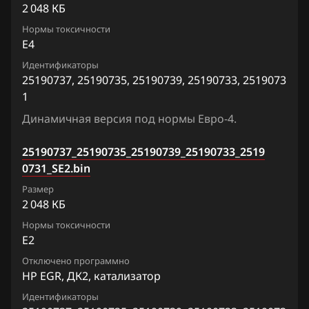
Iveco
2 048 КБ
JAC
Нормы токсичности
E4
Jaecoo
Идентификаторы
25190737, 25190735, 25190739, 25190733, 2519073
Jaguar
1
Jeep
Динамичная версия под нормы Евро-4.
Jetour
25190737_25190735_25190739_25190733_2519
Kaiyi
0731_SE2.bin
Размер
Kia
2 048 КБ
King Long
Нормы токсичности
E2
KYC
Отключено программно
HP EGR, ДК2, катализатор
Lancia
Идентификаторы
Land Rover