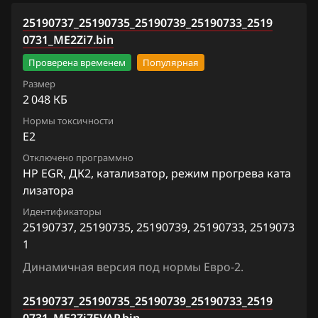
31_SE2.bin
Siemens Sim2K-D52/D51
Chevrolet
25190737_25190735_25190739_25190733_2519
Equinox 2.4
25190737_25190735_25190739_25190733_251907
Siemens Simtec 76.1
0731_ME2Zi7.bin
Chrysler
31_SE4.bin
Express
Проверена временем
Популярная
Sirius D3x, D4x, D6x
Citroen
HHR
Размер
2 048 КБ
Dacia
Malibu 2.0
Нормы токсичности
Daewoo
E2
Malibu 2.4 167hp
Отключено программно
DAF
Silverado
HP EGR, ДК2, катализатор, режим прогрева ката
Derways
лизатора
Sonic A14NET
Идентификаторы
Dodge
Suburban
25190737, 25190735, 25190739, 25190733, 2519073
1
Dongfeng
Tahoe 5.3 325hp
Динамичная версия под нормы Евро-2.
Exeed
Tahoe 6.2 (E92, 2015-)
25190737_25190735_25190739_25190733_2519
Extreme moto
Tracker (Trax) (A18XER)