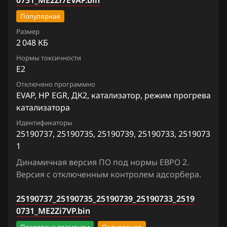
0731_ME2Zi7EVAP.bin
FAW
Trailblazer 3.6 239hp
Популярная
Fiat
Размер
Trailblazer 4.2 275hp
2 048 КБ
Ford
Volt (A14NET) E78
Нормы токсичности
E2
Forthing
Volt (A14XFL) E78
Отключено программно
Foton
EVAP, HP EGR, ДК2, катализатор, режим прогрева
катализатора
GAC
Идентификаторы
Geely
25190737, 25190735, 25190739, 25190733, 2519073
1
Genesis
Динамичная версия ПО под нормы ЕВРО 2.
GMC
Версия с отключенным контролем адсорбера.
Great Wall
25190737_25190735_25190739_25190733_2519
0731_ME2Zi7VP.bin
Groz