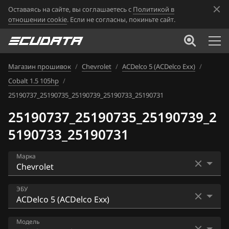
Оставаясь на сайте, вы соглашаетесь с
Политикой в
отношении cookie
. Если не согласны, покиньте сайт.
Магазин прошивок
/
Chevrolet
/
ACDelco 5 (ACDelco Exx)
/
Cobalt 1.5 105hp
/
25190737_25190735_25190739_25190733_25190731
25190737_25190735_25190739_2
5190733_25190731
Марка
Acura
ЭБУ
Alfa Romeo
ACDelco 5 (ACDelco Exx)
Модель
ATLAS