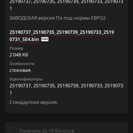
25190737, 25190735, 25190739, 25190733, 2519073
1
Lexus
ЗАВОДСКАЯ версия По под нормы ЕВРО2
Lifan
25190737_25190735_25190739_25190733_2519
Lincoln
0731_SE4.bin
Livan
Размер
2 048 КБ
Luxgen
Особенности
MAN
стоковая
Идентификаторы
Maserati
25190737, 25190735, 25190739, 25190733, 2519073
1
Mazda
Стандартная версия.
Mercedes-Benz
MG
Mini
Получить за 10 бонусов