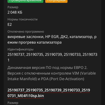
Проверена временем
Популярная
Haima
Размер
Haval
2 048 КБ
Нормы токсичности
Hawtai
E2
Honda
Отключено программно
вихревые заслонки, HP EGR, ДК2, катализатор, р
Hongqi
ежим прогрева катализатора
Howo
Идентификаторы
25190737, 25190735, 25190739, 25190733, 2519073
Hummer
1
Динамичная версия ПО под нормы ЕВРО 2.
Hyundai
Версия с отключенным контролем VIM (Variable
Infiniti
Intake Manifold) и PDA (Port De-Activation)
Iran Khodro
25190737_25190735_25190739_25190733_2519
0731_ME4Fi10sp.bin
Isuzu
Размер