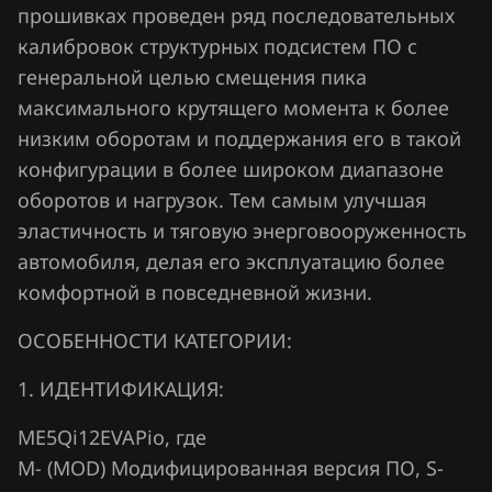
прошивках проведен ряд последовательных
Jaecoo
калибровок структурных подсистем ПО с
Jaguar
генеральной целью смещения пика
максимального крутящего момента к более
Jeep
низким оборотам и поддержания его в такой
Jetour
конфигурации в более широком диапазоне
оборотов и нагрузок. Тем самым улучшая
Kaiyi
эластичность и тяговую энерговооруженность
Kia
автомобиля, делая его эксплуатацию более
комфортной в повседневной жизни.
King Long
KYC
ОСОБЕННОСТИ КАТЕГОРИИ:
Lancia
1. ИДЕНТИФИКАЦИЯ:
Land Rover
ME5Qi12EVAPio, где
М- (MOD) Модифицированная версия ПО, S-
Lexus