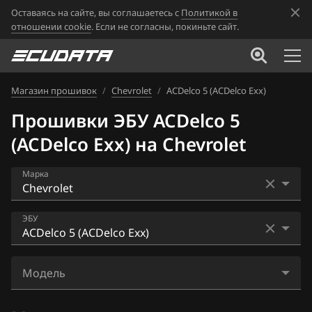
Оставаясь на сайте, вы соглашаетесь с
Политикой в
отношении cookie
. Если не согласны, покиньте сайт.
Магазин прошивок
/
Chevrolet
/
ACDelco 5 (ACDelco Exx)
Прошивки ЭБУ ACDelco 5
(ACDelco Exx) на Chevrolet
Марка
Acura
ЭБУ
Alfa Romeo
ACDelco 5 (ACDelco Exx)
ATLAS
Модель
ACDelco 5 (E80 Gen2) (2015+)
Audi
Avalanche 5.3