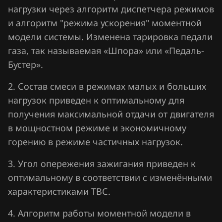
нагрузки через алгоритм диспетчера режимов
Volvo
и алгоритм "режима ускорения" моментной
модели системы. Изменена тарировка педали
Vortex
газа, так называемая «Шпора» или «Педаль-
Zotye
Бустер».
ZX
2. Состав смеси в режимах малых и больших
ВАЗ (Lada)
нагрузок приведен к оптимальному для
получения максимальной отдачи от двигателя
ГАЗ (GAZ)
в мощностном режиме и экономичному
КАвЗ
горению в режиме частичных нагрузок.
Камаз
3. Угол опережения зажигания приведен к
ЛиАЗ
оптимальному в соответствии с изменёнными
характеристиками ТВС.
МАЗ
4. Алгоритм работы моментной модели в
Москвич