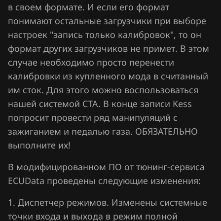
Sitrak
в своем формате. И если его формат
понимают остальные загрузчики при выборе
Skoda
настроек "запись только калибровок", то он
Smart
формат других загрузчиков не примет. В этом
Sollers
случае необходимо просто перенести
калибровки из купленного мода в считанный
SsangYong
им сток. Для этого можно воспользоваться
Subaru
нашей системой CTA. В конце записи Kess
попросит провести ряд манипуляций с
Suzuki
зажиганием и педалью газа. ОБЯЗАТЕЛЬНО
SWM
выполните их!
Tank
В модифицированном ПО от тюнинг-сервиса
Tenet
ECUData проведены следующие изменения:
Toyota
1. Диспетчер режимов. Изменены системные
точки входа и выхода в режим полной
Volkswagen