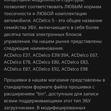
позволяет соответствовать ЛЮБЫМ нормам
Hawtai
токсичности и ЛЮБОЙ комплектации
Honda
автомобиля. ACDelco 5 - это общее название
семейства ЭБУ, включающего в себя более
Hongqi
десятка типов электронных блоков
Howo
управления. На нашем рынке представлены
следующие наименования.
Hummer
ACDelco E37, ACDelco E39/39A, ACDelco E67,
Hyundai
ACDelco E78, ACDelco E80, ACDelco E83,
Infiniti
ACDelco E87, ACDelco E92, ACDelco E98
Iran Khodro
Прошивки в нашем магазине представлены в
стандартном формате файла прошивки с
Isuzu
расширением "bin", доступным для записи
Iveco
всеми поддерживающими этот тип ЭБУ
загрузчиками. В модифицированных
JAC