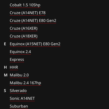
Chrysler
Express
Cobalt 1.5 105hp
Sirius D3x, D4x, D6x
Citroen
Cruze (A14NET) E78
HHR
Cruze (A14NET) E80 Gen2
Dacia
Malibu 2.0
Cruze (A16XER)
Daewoo
Malibu 2.4 167hp
Cruze (A18XER)
DAF
E
Silverado
Equinox (A15NET) E80 Gen2
Derways
Equinox 2.4
Sonic A14NET
Express
Dodge
Suburban
H
HHR
Dongfeng
Tahoe 5.3 325hp
M
Malibu 2.0
Exeed
Tahoe 6.2 (E92, 2015-)
Malibu 2.4 167hp
S
Extreme moto
Silverado
Tracker (Trax) (A18XER)
Sonic A14NET
FAW
Trailblazer 3.6 239hp
Suburban