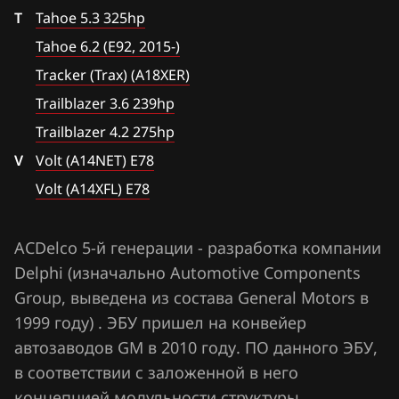
Fiat
Trailblazer 4.2 275hp
T
Tahoe 5.3 325hp
Ford
Volt (A14NET) E78
Tahoe 6.2 (E92, 2015-)
Forthing
Tracker (Trax) (A18XER)
Volt (A14XFL) E78
Trailblazer 3.6 239hp
Foton
Trailblazer 4.2 275hp
GAC
V
Volt (A14NET) E78
Geely
Volt (A14XFL) E78
Genesis
ACDelco 5-й генерации - разработка компании
GMC
Delphi (изначально Automotive Components
Great Wall
Group, выведена из состава General Motors в
1999 году) . ЭБУ пришел на конвейер
Groz
автозаводов GM в 2010 году. ПО данного ЭБУ,
Haima
в соответствии с заложенной в него
Haval
концепцией модульности структуры,