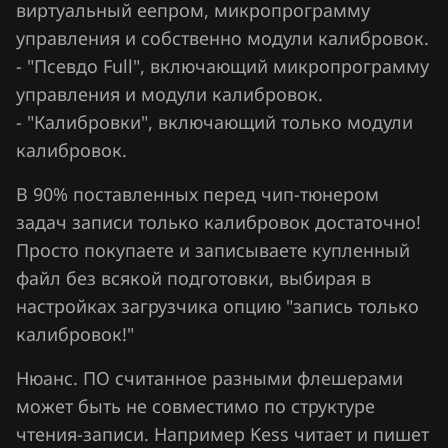
виртуальный еепром, микропрограмму
Nissan
управления и собственно модули калибровок.
Omoda
- "Псевдо Full", включающий микропрограмму
Opel
управления и модули калибровок.
- "Калибровки", включающий только модули
Peugeot
калибровок.
Porsche
В 90% поставленных перед чип-тюнером
Ravon
задач записи только калибровок достаточно!
Просто покупаете и записываете купленный
Renault
файл без всякой подготовки, выбирая в
Saab
настройках загрузчика опцию "запись только
Seat
калибровок!"
SGMW
Нюанс. ПО считанное разными флешерами
может быть не совместимо по структуре
Shacman
чтения-записи. Например Kess читает и пишет