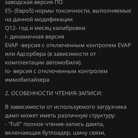
заводская версия ПО
Lifan
Е5- (Евро5) нормы токсичности, выполняемые
Lincoln
на данной модификации
Q12- год и месяц калибровки
Livan
i- динамичная версия
Luxgen
EVAP -версия с отключенным контролем EVAP
или Адсорбера (в зависимости от
MAN
комплектации автомобиля).
Maserati
io- версия с отключенным контролем
иммобилайзера
Mazda
Mercedes-Benz
2. ОСОБЕННОСТИ ЧТЕНИЯ-ЗАПИСИ:
MG
В зависимости от используемого загрузчика
дамп может иметь различную структуру:
Mini
- "Full" полное чтение-запись дампа,
Mitsubishi
включающая бутлоадер, шину связи,