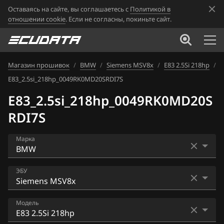
Оставаясь на сайте, вы соглашаетесь с
Политикой в
отношении cookie
. Если не согласны, покиньте сайт.
Магазин прошивок
/
BMW
/
Siemens MSV8x
/
E83 2.5Si 218hp
/
E83_2.5si_218hp_0049RK0MD20SRDI7S
E83_2.5si_218hp_0049RK0MD20S
RDI7S
Марка
Acura
ЭБУ
Alfa Romeo
Bosch EDC16CP35
Модель
ATLAS
Bosch EDC17C41