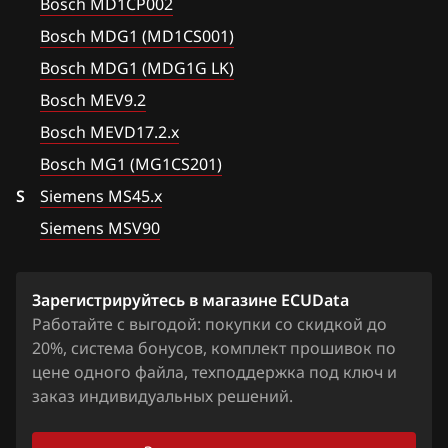
Fiat
Bosch MD1CP002
E90 3.0i 272hp
Bosch MG1 (MG1CS201)
Bosch MDG1 (MD1CS001)
Ford
E90 328xi
Siemens MS42
Bosch MDG1 (MDG1G LK)
Forthing
E91(E92) 2.8i
Bosch MEV9.2
Siemens MS43
Foton
E92 2.5i 218hp
Bosch MEVD17.2.x
Siemens MS45.x
GAC
Bosch MG1 (MG1CS201)
E92 3.0i 272hp
Siemens MSD80.x (81.x, 83.x)
S
Siemens MS45.x
Geely
E93 2.5i 218hp
Siemens MSD85.x
Siemens MSV90
Genesis
Siemens MSD87.x
GMC
Зарегистрируйтесь в магазине ECUData
Siemens MSV7x
Great Wall
Работайте с выгодой: покупки со скидкой до
Siemens MSV8x
20%, система бонусов, комплект прошивок по
Groz
цене одного файла, техподдержка под ключ и
Siemens MSV90
заказ индивидуальных решений.
Haima
Haval