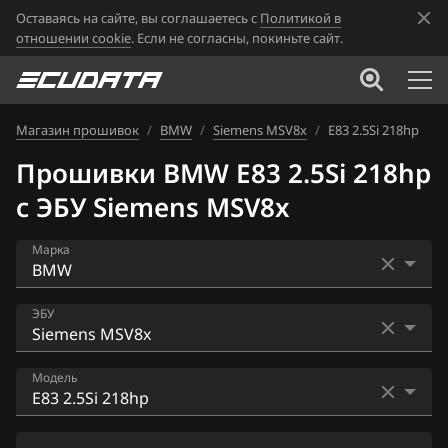
Оставаясь на сайте, вы соглашаетесь с
Политикой в
отношении cookie
. Если не согласны, покиньте сайт.
Магазин прошивок
/
BMW
/
Siemens MSV8x
/
E83 2.5Si 218hp
Прошивки BMW E83 2.5Si 218hp
с ЭБУ Siemens MSV8x
Марка
Acura
ЭБУ
Alfa Romeo
Bosch EDC16CP35
Модель
ATLAS
Bosch EDC17C41
Audi
E60 520i