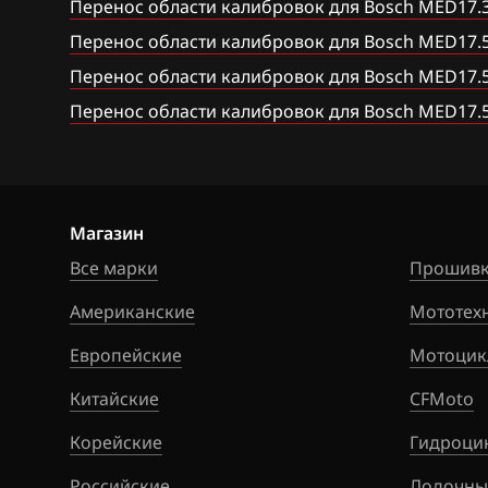
Перенос области калибровок для Bosch MED17.
Bosch MED17.1
Citroen
Перенос области калибровок для Bosch MED17.5,
Bosch MED17.1.
Dacia
Перенос области калибровок для Bosch MED17.5
Bosch MED17.5
Перенос области калибровок для Bosch MED17.5
Daewoo
Bosch MED17.5
DAF
Bosch MED9.1.x
Derways
Bosch MED9.5.x
Магазин
Dodge
Все марки
BOSCH MG1CA8
Прошивк
Dongfeng
Американские
Bosch MG1CS0
Мототех
Exeed
Европейские
Delphi DCM6.2
Мотоцик
Extreme moto
Китайские
DSG Temic
CFMoto
FAW
Корейские
GSG Temic
Гидроци
Fiat
Российские
Marelli IAW4xx
Лодочны