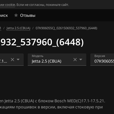
ии cookie
. Если не согласны, покиньте сайт.
оиск
Отзывы
1
/
Jetta 2.5 (CBUA)
/
07K906055CJ_0261S06932_537960_(6448)
932_537960_(6448)
Модель
Версия
Amarok 2.0 TFSI
07K90605
2_524464_
4
Beetle 2.5 (CBUA)
07K90605
6
Caddy 1.4TFSI (CPWA)
2_537960_
etta 2.5 (CBUA) с блоком Bosch MED(C)17.1-17.5.21.
4
Eos 1.4 TFSI (CAXA)
07K90605
икациям прошивок в версии, включая стоковую при
4_524471_
4
Eos 2.0 TFSI (CBFA)