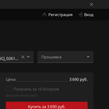
Регистрация
Вход
Прошивка
5CJ_0261S0693
07K906055CJ_0261S0693
(3691)
2_537960_(6448)_ME2Ni3
Цена
.bin
3 690 руб.
5CJ_0261S0693
(6448)
Получить за 10 бонусов
Доступно бонусов: 0.
5CL_0261S0693
(3692)
Купить за 3 690 руб.