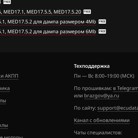
3
.27
Golf 2.0 TFSI (CCTA)
 MED17.1, MED17.5.5, MED17.5.20
61(62)
Golf 2.0 TFSI (CCZA,
.1, MED17.5.2 для дампа размером 4Mb
.25
CCZB)
.1, MED17.5.2 для дампа размером 6Mb
.26
Golf 2.0 TFSI_(CBFA)
Golf 2.5 (CBUA)
Jetta 1.4 TFSI (CAVA)
Техподдержка
11
и АКПП
Jetta 1.4 TFSI (CAXA)
Пн — Вс 8:00–19:00 (МСК)
01
ника
Jetta 1.4 TFSI (CTHA)
По прошивкам:
в Telegra
или
brazgov@ya.ru
лы
Jetta 1.4 TFSI (CZTA)
По сайту:
support@ecudata
Jetta 2.0 (CBFA)
Канал с обновлениями
клы
Jetta 2.0 (CBPA)
Чаты специалистов:
е моторы
Jetta 2.0 (CCTA)