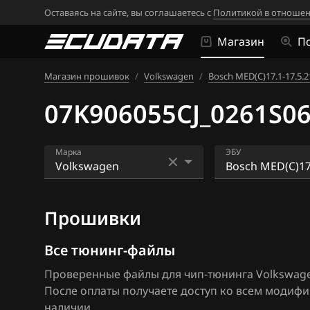
Оставаясь на сайте, вы соглашаетесь с
Политикой в отношен
Магазин
П
Магазин прошивок
/
Volkswagen
/
Bosch MED(C)17.1-17.5.2
07K906055CJ_0261S06
Марка
ЭБУ
Acura
Bosch EDC16U1
Прошивки
Alfa Romeo
Bosch EDC16U3
ATLAS
Bosch EDC17C4
Все тюнинг-файлы
Проверенные файлы для чип-тюнинга Volkswagen J
Audi
Bosch EDC17C5
После оплаты получаете доступ ко всем модиф
BAIC
Bosch EDC17C6
наличии.