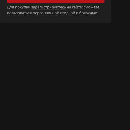
5M_0261S0404
Для покупки
зарегистрируйтесь
на сайте: сможете
(9970)
пользоваться персональной скидкой и бонусами.
9B_07K906055
_(4336)