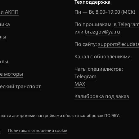
Техподдержка
и АКПП
Jetta 2.5 (CBTA)
Пн — Вс 8:00–19:00 (МСК)
ника
Jetta 2.5 (CBUA)
По прошивкам:
в Telegra
или
brazgov@ya.ru
лы
Passat B6 2.0 FSI
По сайту:
support@ecudata
Passat B6 2.0 TFSI (CBFA)
Канал с обновлениями
клы
Passat B6 2.0 TFSI_(CCTA)
Чаты специалистов:
е моторы
Passat B6, B7 1.4 TFSI
Telegram
(CAXA)
MAX
еский транспорт
Passat B6, B7 1.8 TFSI
Калибровка под заказ
Passat B7 1.4 TSI EcoFuel
(CDGA)
ются авторскими настройками области калибровок ПО ЭБУ.
Passat B7 2.5 (CBUA)
х
Политика в отношении cookie
Passat B7 3.6 FSI (BWS)