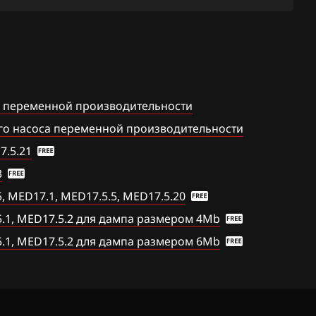
.27
Golf 2.0 TFSI (CCTA)
61(62)
Golf 2.0 TFSI (CCZA,
.25
CCZB)
.26
Golf 2.0 TFSI_(CBFA)
а переменной производительности
Golf 2.5 (CBUA)
го насоса переменной производительности
Jetta 1.4 TFSI (CAVA)
7.5.21
3
11
Jetta 1.4 TFSI (CAXA)
 MED17.1, MED17.5.5, MED17.5.20
01
Jetta 1.4 TFSI (CTHA)
.1, MED17.5.2 для дампа размером 4Mb
Jetta 1.4 TFSI (CZTA)
.1, MED17.5.2 для дампа размером 6Mb
Jetta 2.0 (CBFA)
Jetta 2.0 (CBPA)
Jetta 2.0 (CCTA)