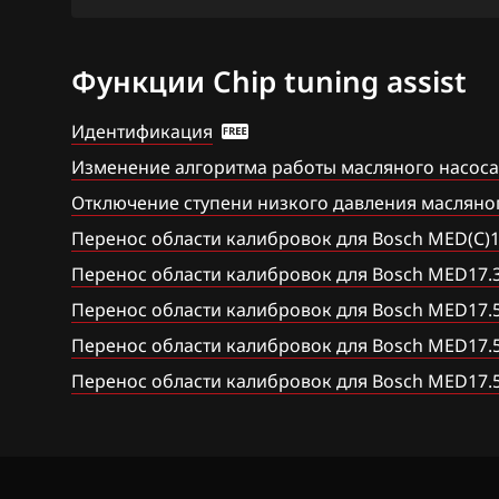
Bosch MED17.1
Citroen
Bosch MED17.1.
Dacia
Функции Chip tuning assist
Bosch MED17.5
Daewoo
Идентификация
Bosch MED17.5
DAF
Изменение алгоритма работы масляного насос
Bosch MED9.1.x
Отключение ступени низкого давления масляно
Derways
Bosch MED9.5.x
Перенос области калибровок для Bosch MED(C)1
Dodge
Перенос области калибровок для Bosch MED17.
BOSCH MG1CA8
Dongfeng
Перенос области калибровок для Bosch MED17.5,
Bosch MG1CS0
Exeed
Перенос области калибровок для Bosch MED17.5
Delphi DCM6.2
Перенос области калибровок для Bosch MED17.5
Extreme moto
DSG Temic
FAW
GSG Temic
Fiat
Marelli IAW4xx