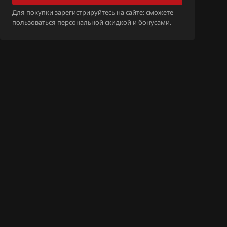
5M_0261S0404
Для покупки
зарегистрируйтесь
на сайте: сможете
(9970)
пользоваться персональной скидкой и бонусами.
9B_07K906055
_(4336)