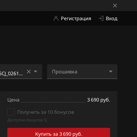
Регистрация
Вход
Прошивка
5CJ_0261S0693
07K906055CJ_0261S0693
(3691)
2_524464_(3691)_ME2Zi5.
Цена
bin
3 690 руб.
5CJ_0261S0693
(6448)
Получить за 10 бонусов
07K906055CJ_0261S0693
2_524464_(3691)_ME2Zi5
Доступно бонусов: 0.
5CL_0261S0693
EVAP.bin
(3692)
Купить за 3 690 руб.