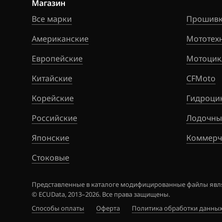
Магазин
Ford
Все марки
Marelli IAW7GV
Прошивк
Forthing
Американские
Siemens PCR2.1
Мототех
Foton
Европейские
Simos 10xx
Мотоцик
GAC
Китайские
Simos 11xx
CFMoto
Geely
Корейские
Simos 12xx
Гидроци
Genesis
Российские
Simos 16xx
Лодочны
GMC
Японские
Simos 18xx
Коммерч
Great Wall
Стоковые
Simos 2xx
Groz
Simos 3xx
Представленные в каталоге модифицированные файлы явля
Haima
© ECUData, 2013–2026. Все права защищены.
Simos 4xx
Haval
Способы оплаты
Оферта
Политика обработки данны
Simos 7xx