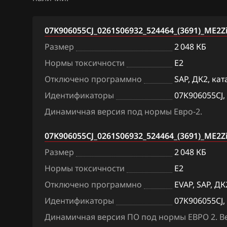
BAW
Bosch EDC17C7
07K906055CJ_0261S06932_524464_(3691)_ME2Zi
Bentley
Bosch EDC17CP
Размер
2 048 КБ
BMW
Bosch EDC17CP
Нормы токсичности
E2
Brilliance
Bosch EDC17CP
Отключено программно
SAP, ДК2, ка
Идентификаторы
07K906055CJ,
BYD
Bosch M3.8.x (M
Динамичная версия под нормы Евро-2.
Cadillac
Bosch MD1CP0
07K906055CJ_0261S06932_524464_(3691)_ME2Zi
Changan
Bosch ME(D)7.1
Размер
2 048 КБ
Chenglong
Bosch ME(D)7.5
Нормы токсичности
E2
Chery
Bosch ME17.5.6
Отключено программно
EVAP, SAP, ДК
Chevrolet
Bosch MED(C)17
Идентификаторы
07K906055CJ,
17.5.21
Динамичная версия ПО под нормы ЕВРО 2. В
Chrysler