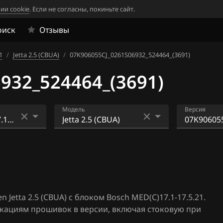
ии cookie
. Если не согласны, покиньте сайт.
оиск
Отзывы
1
/
Jetta 2.5 (CBUA)
/
07K906055CJ_0261S06932_524464_(3691)
932_524464_(3691)
Модель
Версия
Amarok 2.0 TFSI
07K90605
2_524464_
4
Beetle 2.5 (CBUA)
07K90605
6
Caddy 1.4TFSI (CPWA)
2_537960_
etta 2.5 (CBUA) с блоком Bosch MED(C)17.1-17.5.21.
4
Eos 1.4 TFSI (CAXA)
07K90605
икациям прошивок в версии, включая стоковую при
4_524471_
4
Eos 2.0 TFSI (CBFA)