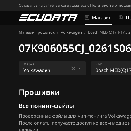
Оставаясь на сайте, вы соглашаетесь с
Политикой в отношен
Магазин
П
Магазин прошивок
/
Volkswagen
/
Bosch MED(C)17.1-17.5.2
07K906055CJ_0261S06
Марка
ЭБУ
Acura
Bosch EDC16U1
Прошивки
Alfa Romeo
Bosch EDC16U3
ATLAS
Bosch EDC17C4
Все тюнинг-файлы
Проверенные файлы для чип-тюнинга Volkswagen J
Audi
Bosch EDC17C5
После оплаты получаете доступ ко всем модиф
BAIC
Bosch EDC17C6
наличии.