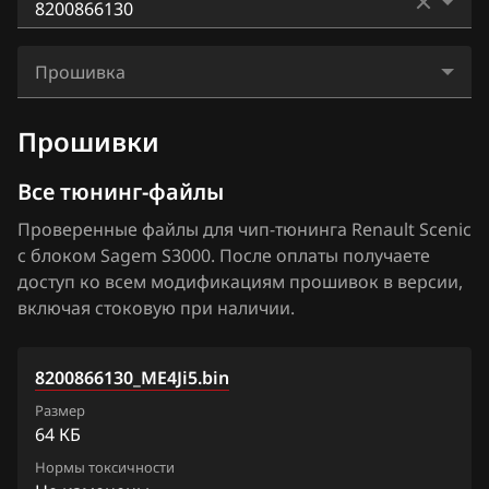
BAIC
Kangoo
Bosch EDC17C84
8200295249
BAW
Laguna
Прошивка
Bosch MD1CS006
8200308806
Bentley
Megane
8200866130_ME4Ji5.bin
Bosch MD1CS016
Прошивки
8200321310
BMW
Scenic
Hitachi SH70xx
8200338039
Все тюнинг-файлы
Brilliance
Trafic
Hitachi SH7253xx
8200338084
Проверенные файлы для чип-тюнинга Renault Scenic
BYD
с блоком Sagem S3000. После оплаты получаете
Sagem S3000
8200351467
Cadillac
доступ ко всем модификациям прошивок в версии,
Siemens EMS 3110
включая стоковую при наличии.
8200376552
Changan
Siemens EMS 3120
8200387144
Chenglong
8200866130_ME4Ji5.bin
Siemens EMS 3125
8200395739
Chery
Размер
Siemens EMS 3130
64 КБ
8200442204
Chevrolet
Нормы токсичности
Siemens EMS 3132
8200446631