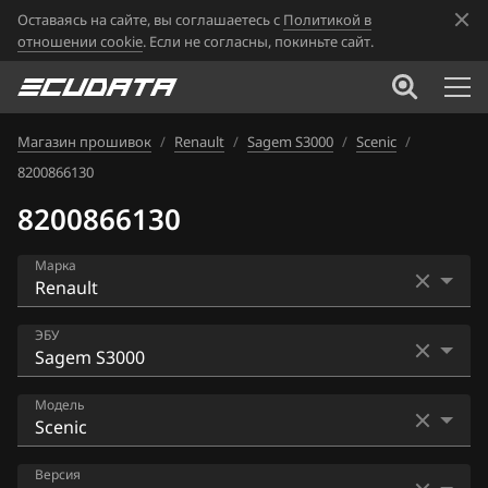
Оставаясь на сайте, вы соглашаетесь с
Политикой в
отношении cookie
. Если не согласны, покиньте сайт.
Магазин прошивок
/
Renault
/
Sagem S3000
/
Scenic
/
8200866130
8200866130
Марка
Acura
ЭБУ
Alfa Romeo
Bosch EDC16CP33
Модель
ATLAS
Bosch EDC17C11
Audi
Clio
Версия
Bosch EDC17C42