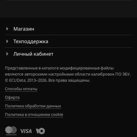
Siemens Sim32
8200800095
Ford
Valeo V40 (Sagem S3000 CAN)
8200801146
Forthing
Магазин
8200801154
Foton
Техподдержка
8200829446
GAC
Личный кабинет
8200830106
Geely
Представленные в каталоге модифицированные файлы
8200838590
Genesis
являются авторскими настройками области калибровок ПО ЭБУ.
© ECUData, 2013–2026. Все права защищены.
8200838595
GMC
Способы оплаты
8200840074
Great Wall
Оферта
Политика обработки данных
8200866130
Groz
Политика в отношении cookie
8200866135
Haima
8200866678
Haval