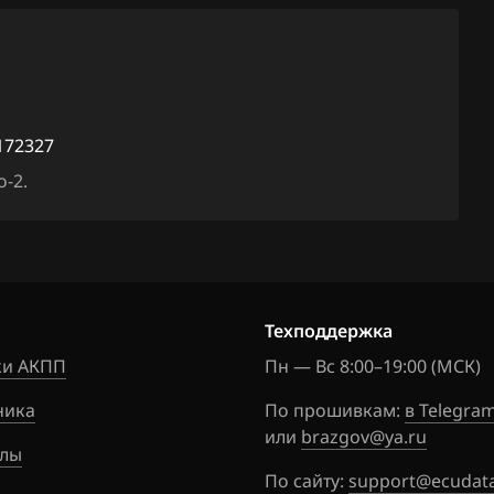
16
RE5720
RE5730
xx
RE5810
172327
RE5B00
-2.
110
REA630
120
REA820
125
Техподдержка
130
и АКПП
Пн — Вс 8:00–19:00 (МСК)
132
ника
По прошивкам:
в Telegra
134
или
brazgov@ya.ru
лы
140
По сайту:
support@ecudata