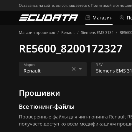
Оставаясь на сайте, вы соглашаетесь с
Политикой в отношен
Магазин
П
Магазин прошивок
/
Renault
/
Siemens EMS 3134
/
RE560
RE5600_8200172327
Марка
ЭБУ
Acura
Bosch EDC16CP
Прошивки
Alfa Romeo
Bosch EDC17C1
ATLAS
Bosch EDC17C4
Все тюнинг-файлы
Проверенные файлы для чип-тюнинга Renault RE
Audi
Bosch EDC17C8
получаете доступ ко всем модификациям прошив
BAIC
Bosch MD1CS0