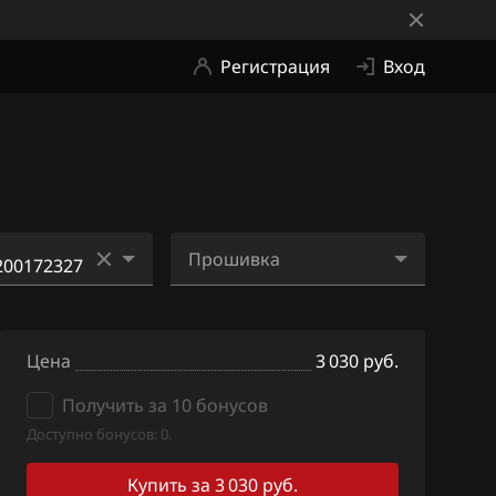
Регистрация
Вход
Прошивка
200172327
RE5600_8200172327_ME
2Fi7.bin
Цена
3 030 руб.
Получить за 10 бонусов
Доступно бонусов: 0.
Купить за 3 030 руб.