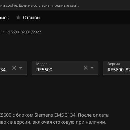
ии cookie
. Если не согласны, покиньте сайт.
оиск
Отзывы
0
/
RE5600_8200172327
Модель
Версия
33
RE5410
RE5600_8
1
RE5490
2
RE5600
5600 с блоком Siemens EMS 3134. После оплаты
4
RE5610
ок в версии, включая стоковую при наличии.
06
RE5640