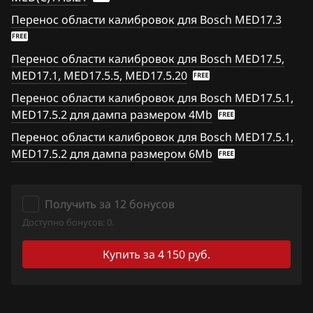
Simos 3xx
Haval
Перенос области калибровок для Bosch MED17.3
Passat B7 1.4 TSI EcoFuel (CDGA)
Simos 4xx
Hawtai
Passat B7 2.5 (CBUA)
Перенос области калибровок для Bosch MED17.5,
Simos 7xx
Honda
MED17.1, MED17.5.5, MED17.5.20
Passat B7 3.6 FSI (BWS)
Simos 9xx
Перенос области калибровок для Bosch MED17.5.1,
Hongqi
Passat CC 2.0 TFSI
MED17.5.2 для дампа размером 4Mb
Howo
Passat CC B7 1.4 TFSI (CAXA)
Перенос области калибровок для Bosch MED17.5.1,
MED17.5.2 для дампа размером 6Mb
Hummer
Passat CC B7 1.8 TFSI
Hyundai
Polo 1.0TFSI (CHZL)
Получить за 12 бонусов
Infiniti
Scirocco 1.4 TFSI (CAVD)
Доступно бонусов: 0.
Iran Khodro
Scirocco 1.4 TFSI (CAXA)
Купить за 4 150 руб.
Isuzu
Scirocco 1.4 TFSI (CTHD)
Iveco
Scirocco 2.0 TFSI