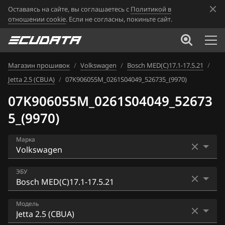
Оставаясь на сайте, вы соглашаетесь с
Политикой в
отношении cookie
. Если не согласны, покиньте сайт.
Магазин прошивок
/
Volkswagen
/
Bosch MED(C)17.1-17.5.21
/
Jetta 2.5 (CBUA)
/
07K906055M_0261S04049_526735_(9970)
07K906055M_0261S04049_52673
5_(9970)
Марка
Acura
ЭБУ
Alfa Romeo
Bosch EDC16U1
Модель
ATLAS
Bosch EDC16U34