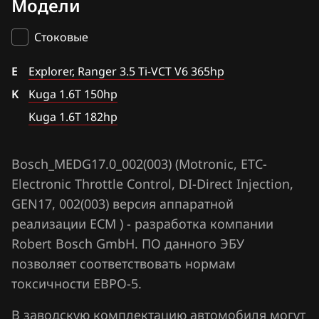
Модели
Bosch ME9.0(C)
BAIC
Kuga 1.6T 150hp
Bosch MED17.2
Стоковые
BAW
Kuga 1.6T 182hp
Bosch MED17.22
E
Bentley
Explorer, Ranger 3.5 Ti-VCT V6 365hp
Bosch MEDG17.0_001
K
Kuga 1.6T 150hp
BMW
Bosch MEDG17.0_002(003)
Kuga 1.6T 182hp
Brilliance
Bosch MEDG17.0_407
BYD
Bosch_MEDG17.0_002(003) (Motronic, ETC-
Bosch MEDG17.0_606
Electronic Throttle Control, DI-Direct Injection,
Cadillac
Bosch MEDG17.0_707
GEN17, 002(003) версия аппаратной
Changan
реализации ECM ) - разработка компании
Bosch MEG9.8.1
Chenglong
Robert Bosch GmbH. ПО данного ЭБУ
Bosch MG1CS015
позволяет соответствовать нормам
Chery
токсичности ЕВРО-5.
Bosch MG1CS016
Chevrolet
В заводскую комплектацию автомобиля могут
Bosch MG1CS017