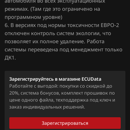
автомобиля во всех эксплуатационных
Lifan
режимах. (Там где это ограничено на
программном уровне)
Lincoln
6. В версиях под нормы токсичности ЕВРО-2
Livan
отключен контроль систем экологии, что
Luxgen
позволяет их полное удаление. Работа
системы переведена под менеджмент только
MAN
ДК1.
Maserati
Mazda
Зарегистрируйтесь в магазине ECUData
Работайте с выгодой: покупки со скидкой до
Mercedes-Benz
20%, система бонусов, комплект прошивок по
MG
цене одного файла, техподдержка под ключ и
заказ индивидуальных решений.
Mini
Mitsubishi
Зарегистрироваться