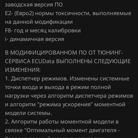
заводская версия ПО
Visteon ESU-412
Hawtai
Е2- (Евро2) нормы токсичности, выполняемые
Visteon ESU-415
на данной модификации
Honda
F8- год и месяц калибровки
Visteon PCM170F
Hongqi
i- динамичная версия
Howo
В МОДИФИЦИРОВАННОМ ПО ОТ ТЮНИНГ-
Hummer
СЕРВИСА ECUData ВЫПОЛНЕНЫ СЛЕДУЮЩИЕ
ИЗМЕНЕНИЯ:
Hyundai
1. Диспетчер режимов. Изменены системные
Infiniti
точки входа и выхода в режим полной
нагрузки через алгоритм диспетчера режимов
Iran Khodro
и алгоритм "режима ускорения" моментной
Isuzu
модели системы.
2. Алгоритм работы моментной модели в
Iveco
связке "Оптимальный момент двигателя -
JAC