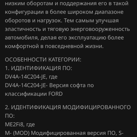
Fiat
низким оборотам и поддержания его в такой
Siemens SID208
конфигурации в более широком диапазоне
Ford
оборотов и нагрузок. Тем самым улучшая
Siemens SID212
Forthing
эластичность и тяговую энерговооруженность
Siemens Sim21, 22
автомобиля, делая его эксплуатацию более
Foton
Siemens Sim210
комфортной в повседневной жизни.
GAC
Siemens Sim28
ОСОБЕННОСТИ КАТЕГОРИИ:
Geely
1. ИДЕНТИФИКАЦИЯ ПО:
Siemens Sim29
Genesis
DV4A-14C204-JE, где
Visteon EECV
DV4A-14C204-JE- Версия софта по
GMC
классификации FORD
Visteon EECVI (PCM-150x, PCM-170x)
Great Wall
Visteon ESU-121
2. ИДЕНТИФИКАЦИЯ МОДИФИЦИРОВАННОГО
Groz
ПО:
Visteon ESU-131
Haima
ME2Fi8, где
Visteon ESU-411, 418
М- (MOD) Модифицированная версия ПО, S-
Haval