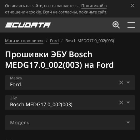
Оставаясь на сайте, вы соглашаетесь с
Политикой в
отношении cookie
. Если не согласны, покиньте сайт.
Магазин прошивок
/
Ford
/
Bosch MEDG17.0_002(003)
Прошивки ЭБУ Bosch
MEDG17.0_002(003) на Ford
Марка
Acura
ЭБУ
Alfa Romeo
Bosch EDC17C70
ATLAS
Модель
Bosch M17.8.5
Audi
Explorer, Ranger 3.5 Ti-VCT V6 365hp