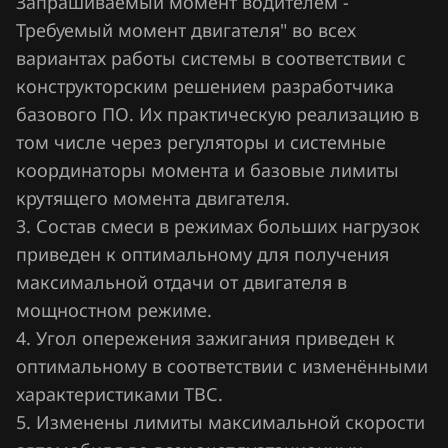
Запрашиваемый момент водителем -
Jaecoo
Требуемый момент двигателя" во всех
вариантах работы системы в соответствии с
Jaguar
конструкторским решением разработчика
Jeep
базового ПО. Их практическую реализацию в
том числе через регуляторы и системные
Jetour
координаторы момента и базовые лимиты
Kaiyi
крутящего момента двигателя.
3. Состав смеси в режимах больших нагрузок
Kia
приведен к оптимальному для получения
King Long
максимальной отдачи от двигателя в
KYC
мощностном режиме.
4. Угол опережения зажигания приведен к
Lancia
оптимальному в соответствии с изменёнными
Land Rover
характеристиками ТВС.
5. Изменены лимиты максимальной скорости
Lexus