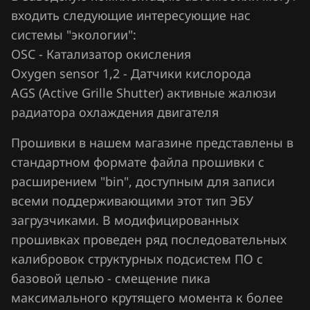
Chrysler
входить следующие интересующие нас
Bosch MG1CS018
системы "экологии":
Citroen
Bosch MG1CS019
OSC - Катализатор окисления
Dacia
Oxygen sensor 1,2 - Датчики кислорода
Bosch MG1US008
Daewoo
AGS (Active Grille Shutter) активные жалюзи
Marelli IAW7GFR
радиатора охлаждения двигателя
DAF
Siemens EMS 2101
Прошивки в нашем магазине представлены в
Derways
стандартном формате файла прошивки с
Siemens EMS 2102
Dodge
расширением "bin", доступным для записи
Siemens EMS 2204
всеми поддерживающими этот тип ЭБУ
Dongfeng
Siemens EMS 2205
загрузчиками. В модифицированных
Exeed
прошивках проведен ряд последовательных
Siemens EMS 2211
Extreme moto
калибровок структурных подсистем ПО с
Siemens EMS 24xx
базовой целью - смещение пика
FAW
максимального крутящего момента к более
Siemens EMS 2510