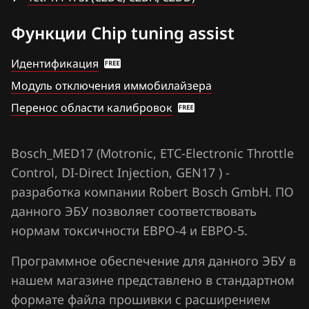
Chrysler
Marelli IAW4xx
Функции Chip tuning assist
Citroen
Marelli IAW7GV
Идентификация
Dacia
Simos 10xx
Модуль отключения иммобилайзера
Daewoo
Перенос области калибровок
Simos 11xx
DAF
Simos 12xx
Derways
Bosch_MED17 (Motronic, ETC-Electronic Throttle
Simos 16xx
Control, DI-Direct Injection, GEN17 ) -
Dodge
Simos 18xx
разработка компании Robert Bosch GmbH. ПО
Dongfeng
данного ЭБУ позволяет соответствовать
Simos 2xx
Exeed
нормам токсичности ЕВРО-4 и ЕВРО-5.
Simos 3xx
Extreme moto
Программное обеспечение для данного ЭБУ в
Simos 7xx
нашем магазине представлено в стандартном
FAW
формате файла прошивки с расширением
Simos 9xx