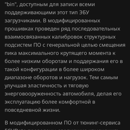
Fiat
"bin", доступным для записи всеми
поддерживающими этот тип ЭБУ
Ford
загрузчиками. В модифицированных
Forthing
прошивках проведен ряд последовательных
Foton
взаимосвязанных калибровок структурных
подсистем ПО с генеральной целью смещения
GAC
пика максимального крутящего момента к
Geely
более низким оборотам и поддержания его в
такой конфигурации в более широком
Genesis
диапазоне оборотов и нагрузок. Тем самым
GMC
улучшая эластичность и тяговую
энерговооруженность автомобиля, делая его
Great Wall
эксплуатацию более комфортной в
Groz
повседневной жизни.
Haima
В модифицированном ПО от тюнинг-сервиса
Haval