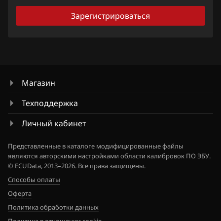
Nissan
Зарегистрироваться
Omoda
Opel
Peugeot
Магазин
Porsche
Техподдержка
Ravon
Личный кабинет
Renault
Saab
Представленные в каталоге модифицированные файлы
являются авторскими настройками области калибровок ПО ЭБУ.
Seat
© ECUData, 2013–2026. Все права защищены.
Способы оплаты
SGMW
Оферта
Shacman
Политика обработки данных