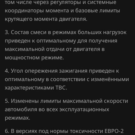
том числе через регуляторы и системные
Jaecoo
координаторы момента и базовые лимиты
крутящего момента двигателя.
Jaguar
3. Состав смеси в режимах больших нагрузок
Jeep
приведен к оптимальному для получения
Jetour
максимальной отдачи от двигателя в
Kaiyi
мощностном режиме.
Kia
4. Угол опережения зажигания приведен к
оптимальному в соответствии с изменёнными
King Long
характеристиками ТВС.
KYC
5. Изменены лимиты максимальной скорости
Lancia
автомобиля во всех эксплуатационных
Land Rover
режимах.
Lexus
6. В версиях под нормы токсичности ЕВРО-2