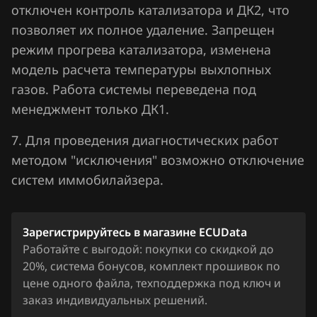
отключен контроль катализатора и ДК2, что
Lifan
позволяет их полное удаление. Запрещен
Lincoln
режим прогрева катализатора, изменена
модель расчета температуры выхлопных
Livan
газов. Работа системы переведена под
Luxgen
менеджмент только ДК1.
MAN
7. Для проведения диагностических работ
Maserati
методом "исключения" возможно отключение
систем иммобилайзера.
Mazda
Mercedes-Benz
Зарегистрируйтесь в магазине ECUData
MG
Работайте с выгодой: покупки со скидкой до
20%, система бонусов, комплект прошивок по
Mini
цене одного файла, техподдержка под ключ и
Mitsubishi
заказ индивидуальных решений.