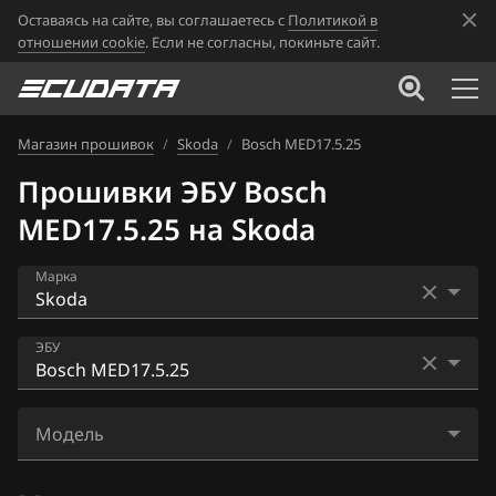
Оставаясь на сайте, вы соглашаетесь с
Политикой в
отношении cookie
. Если не согласны, покиньте сайт.
Магазин прошивок
/
Skoda
/
Bosch MED17.5.25
Прошивки ЭБУ Bosch
MED17.5.25 на Skoda
Марка
Acura
ЭБУ
Alfa Romeo
Bosch EDC17C46
ATLAS
Модель
Bosch EDC17C64
Audi
Karoq 1.4TSI (CZEA)