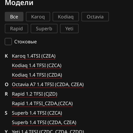
Модели
Bosch M3.8.x (M5.9.2)
BAIC
Kodiaq 1.4 TFSI (CZCA)
Bosch ME(D)7.1.x
Все
Karoq
Kodiaq
Octavia
BAW
Kodiaq 1.4 TFSI (CZDA)
Bosch ME7.5.x
Rapid
Superb
Yeti
Bentley
Octavia A7 1.4 TFSI (CZDA, CZEA)
Bosch MED(C)17.1-17.5.21
BMW
Стоковые
Rapid 1.2 TFSI (CJZD)
Bosch MED17.1.27
Brilliance
K
Rapid 1.4 TFSI_CZDA,(CZCA)
Karoq 1.4TSI (CZEA)
Bosch MED17.5.25
BYD
Kodiaq 1.4 TFSI (CZCA)
Superb 1.4 TFSI (CZCA)
Bosch MED17.5.26
Kodiaq 1.4 TFSI (CZDA)
Cadillac
Superb 1.4 TFSI (CZDA, CZEA)
O
Bosch MED9.1.x
Octavia A7 1.4 TFSI (CZDA, CZEA)
Changan
Yeti 1.4 TFSI (CZDC, CZDA, CZDD)
R
Rapid 1.2 TFSI (CJZD)
Bosch MED9.5.x
Chenglong
Rapid 1.4 TFSI_CZDA,(CZCA)
Bosch MG1CA811
S
Chery
Superb 1.4 TFSI (CZCA)
Bosch MG1CS001
Superb 1.4 TFSI (CZDA, CZEA)
Chevrolet
Y
Delphi DCM6.2
Yeti 1.4 TFSI (CZDC, CZDA, CZDD)