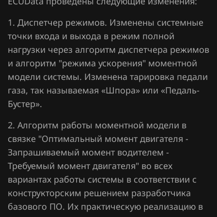
ECUData проведены следующие изменения:
Hawtai
1. Диспетчер режимов. Изменены системные
точки входа и выхода в режим полной
Honda
нагрузки через алгоритм диспетчера режимов
Hongqi
и алгоритм "режима ускорения" моментной
Howo
модели системы. Изменена тарировка педали
газа, так называемая «Шпора» или «Педаль-
Hummer
Бустер».
Hyundai
2. Алгоритм работы моментной модели в
Infiniti
связке "Оптимальный момент двигателя -
Запрашиваемый момент водителем -
Iran Khodro
Требуемый момент двигателя" во всех
Isuzu
вариантах работы системы в соответствии с
Iveco
конструкторским решением разработчика
базового ПО. Их практическую реализацию в
JAC