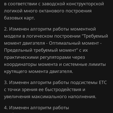
в соответствии с заводской конструкторской
Jaecoo
логикой много октанового построения
Jaguar
базовых карт.
Jeep
2. Изменен алгоритм работы моментной
модели в логическом построении "Требуемый
Jetour
момент двигателя - Оптимальный момент -
Kaiyi
Предельный требуемый момент" с их
практическими регуляторами через
Kia
координаторы момента и системные лимиты
King Long
крутящего момента двигателя.
KYC
3. Изменен алгоритм работы подсистемы ЕТС
Lancia
с точки зрения ее быстродействия и
увеличения максимального наполнения.
Land Rover
4. Изменен алгоритм работы
Lexus