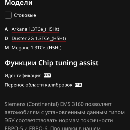
Модели
Bosch EDC17C42
BAIC
Duster 2G 1.3TCe_(H5Ht)
Bosch EDC17C84
Стоковые
BAW
Megane 1.3TCe_(H5Ht)
Bosch MD1CS006
A
Bentley
Arkana 1.3TCe_(H5Ht)
Bosch MD1CS016
D
Duster 2G 1.3TCe_(H5Ht)
BMW
M
Hitachi SH70xx
Megane 1.3TCe_(H5Ht)
Brilliance
Hitachi SH7253xx
Функции Chip tuning assist
BYD
Sagem S3000
Идентификация
Cadillac
Siemens EMS 3110
Перенос области калибровок
Changan
Siemens EMS 3120
Chenglong
Siemens (Continental) EMS 3160 позволяет
Siemens EMS 3125
Chery
автомобилям с установленным данным типом
Siemens EMS 3130
ЭБУ соответствовать нормам токсичности
Chevrolet
ЕВРО-5 и ЕВРО-6. Прошивки в нашем
Siemens EMS 3132