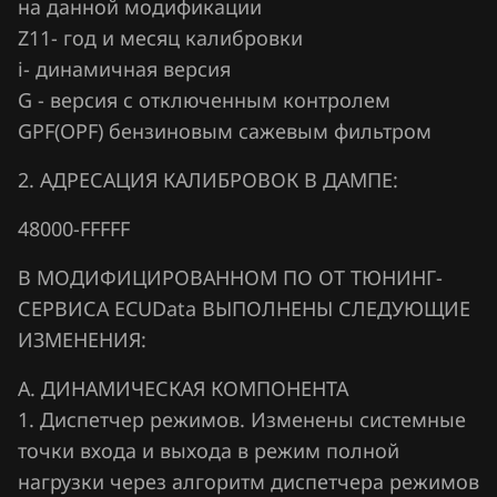
на данной модификации
Z11- год и месяц калибровки
Hawtai
i- динамичная версия
Honda
G - версия с отключенным контролем
Hongqi
GPF(OPF) бензиновым сажевым фильтром
Howo
2. АДРЕСАЦИЯ КАЛИБРОВОК В ДАМПЕ:
Hummer
48000-FFFFF
Hyundai
В МОДИФИЦИРОВАННОМ ПО ОТ ТЮНИНГ-
Infiniti
СЕРВИСА ECUData ВЫПОЛНЕНЫ СЛЕДУЮЩИЕ
ИЗМЕНЕНИЯ:
Iran Khodro
А. ДИНАМИЧЕСКАЯ КОМПОНЕНТА
Isuzu
1. Диспетчер режимов. Изменены системные
Iveco
точки входа и выхода в режим полной
нагрузки через алгоритм диспетчера режимов
JAC