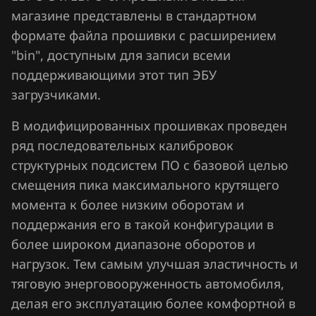
Chrysler
магазине представлены в стандартном
Siemens EMS 3134
формате файла прошивки с расширением
Citroen
Siemens EMS 3140
"bin", доступным для записи всеми
Dacia
поддерживающими этот тип ЭБУ
Siemens EMS 3150
Daewoo
загрузчиками.
Siemens EMS 3155
DAF
В модифицированных прошивках проведен
Siemens EMS 3160
ряд последовательных калибровок
Derways
структурных подсистем ПО с базовой целью
Siemens EMS 3161
Dodge
смещения пика максимального крутящего
Siemens SID 301
момента к более низким оборотам и
Dongfeng
Siemens SID 305
поддержания его в такой конфигурации в
Exeed
более широком диапазоне оборотов и
Siemens SID 306
Extreme moto
нагрузок. Тем самым улучшая эластичность и
Siemens SID 310
тяговую энерговооруженность автомобиля,
FAW
делая его эксплуатацию более комфортной в
Siemens SID 321