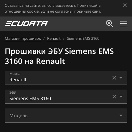
Оставаясь на сайте, вы соглашаетесь с
Политикой в
отношении cookie
. Если не согласны, покиньте сайт.
Магазин прошивок
/
Renault
/
Siemens EMS 3160
Прошивки ЭБУ Siemens EMS
3160 на Renault
Марка
Acura
ЭБУ
Alfa Romeo
Bosch EDC16CP33
ATLAS
Модель
Bosch EDC17C11
Audi
Arkana 1.3TCe_(H5Ht)