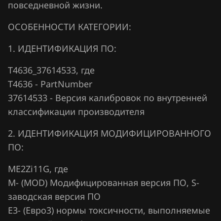
Fiat
повседневной жизни.
Siemens Sim32
Ford
ОСОБЕННОСТИ КАТЕГОРИИ:
Valeo V40 (Sagem S3000 CAN)
Forthing
1. ИДЕНТИФИКАЦИЯ ПО:
Foton
T4636_37614533, где
GAC
T4636 - PartNumber
37614533 - Версия калибровок по внутренней
Geely
классификации производителя
Genesis
2. ИДЕНТИФИКАЦИЯ МОДИФИЦИРОВАННОГО
GMC
ПО:
Great Wall
ME2Zi11G, где
Groz
М- (MOD) Модифицированная версия ПО, S-
заводская версия ПО
Haima
Е3- (Евро3) нормы токсичности, выполняемые
Haval