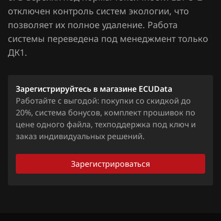
Lifan
отключен контроль систем экологии, что
позволяет их полное удаление. Работа
Lincoln
системы переведена под менеджмент только
Livan
ДК1.
Luxgen
MAN
Зарегистрируйтесь в магазине ECUData
Работайте с выгодой: покупки со скидкой до
Maserati
20%, система бонусов, комплект прошивок по
цене одного файла, техподдержка под ключ и
Mazda
заказ индивидуальных решений.
Mercedes-Benz
Зарегистрироваться
MG
Mini
Mitsubishi