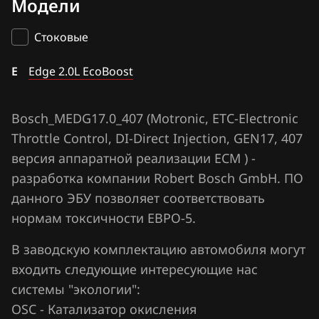
Модели
Bosch ME9.0(C)
BAIC
Bosch MED17.2
Стоковые
BAW
Bosch MED17.22
E
Bentley
Edge 2.0L EcoBoost
Bosch MEDG17.0_001
BMW
Bosch MEDG17.0_002(003)
Bosch_MEDG17.0_407 (Motronic, ETC-Electronic
Brilliance
Throttle Control, DI-Direct Injection, GEN17, 407
Bosch MEDG17.0_407
BYD
версия аппаратной реализации ECM ) -
Bosch MEDG17.0_606
разработка компании Robert Bosch GmbH. ПО
Cadillac
данного ЭБУ позволяет соответствовать
Bosch MEDG17.0_707
Changan
нормам токсичности ЕВРО-5.
Bosch MEG9.8.1
Chenglong
В заводскую комплектацию автомобиля могут
Bosch MG1CS015
входить следующие интересующие нас
Chery
Bosch MG1CS016
системы "экологии":
Chevrolet
OSC - Катализатор окисления
Bosch MG1CS017