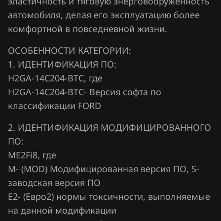
эластичность и тяговую энерговооруженность
Fiat
Siemens SID208
автомобиля, делая его эксплуатацию более
Ford
комфортной в повседневной жизни.
Siemens SID212
Forthing
ОСОБЕННОСТИ КАТЕГОРИИ:
Siemens Sim21, 22
Foton
1. ИДЕНТИФИКАЦИЯ ПО:
Siemens Sim210
H2GA-14C204-BTC, где
GAC
H2GA-14C204-BTC- Версия софта по
Siemens Sim28
Geely
классификации FORD
Siemens Sim29
Genesis
2. ИДЕНТИФИКАЦИЯ МОДИФИЦИРОВАННОГО
Visteon EECV
GMC
ПО:
Visteon EECVI (PCM-150x, PCM-170x)
ME2Fi8, где
Great Wall
М- (MOD) Модифицированная версия ПО, S-
Visteon ESU-121
Groz
заводская версия ПО
Visteon ESU-131
Е2- (Евро2) нормы токсичности, выполняемые
Haima
на данной модификации
Visteon ESU-411, 418
Haval