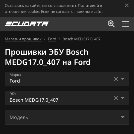
Оставаясь на сайте, вы соглашаетесь с
Политикой в
отношении cookie
. Если не согласны, покиньте сайт.
Магазин прошивок
/
Ford
/
Bosch MEDG17.0_407
Прошивки ЭБУ Bosch
MEDG17.0_407 на Ford
Марка
Acura
ЭБУ
Alfa Romeo
Bosch EDC17C70
ATLAS
Модель
Bosch M17.8.5
Audi
Edge 2.0L EcoBoost