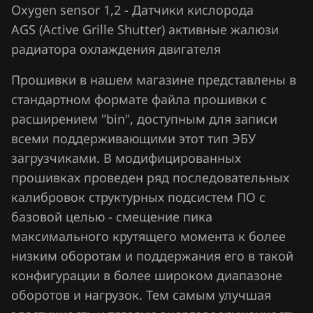
Chrysler
Oxygen sensor 1,2 - Датчики кислорода
Bosch MG1CS018
AGS (Active Grille Shutter) активные жалюзи
Citroen
радиатора охлаждения двигателя
Bosch MG1CS019
Dacia
Прошивки в нашем магазине представлены в
Bosch MG1US008
Daewoo
стандартном формате файла прошивки с
Marelli IAW7GFR
расширением "bin", доступным для записи
DAF
Siemens EMS 2101
всеми поддерживающими этот тип ЭБУ
Derways
загрузчиками. В модифицированных
Siemens EMS 2102
Dodge
прошивках проведен ряд последовательных
Siemens EMS 2204
калибровок структурных подсистем ПО с
Dongfeng
базовой целью - смещение пика
Siemens EMS 2205
Exeed
максимального крутящего момента к более
Siemens EMS 2211
низким оборотам и поддержания его в такой
Extreme moto
конфигурации в более широком диапазоне
Siemens EMS 24xx
FAW
оборотов и нагрузок. Тем самым улучшая
Siemens EMS 2510