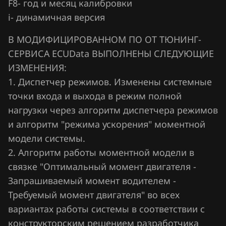
F8- год и месяц калибровки
Visteon ESU-412
i- динамичная версия
Hawtai
Visteon ESU-415
Honda
В МОДИФИЦИРОВАННОМ ПО ОТ ТЮНИНГ-
Visteon PCM170F
СЕРВИСА ECUData ВЫПОЛНЕНЫ СЛЕДУЮЩИЕ
Hongqi
ИЗМЕНЕНИЯ:
Howo
1. Диспетчер режимов. Изменены системные
точки входа и выхода в режим полной
Hummer
нагрузки через алгоритм диспетчера режимов
Hyundai
и алгоритм "режима ускорения" моментной
модели системы.
Infiniti
2. Алгоритм работы моментной модели в
Iran Khodro
связке "Оптимальный момент двигателя -
Isuzu
Запрашиваемый момент водителем -
Требуемый момент двигателя" во всех
Iveco
вариантах работы системы в соответствии с
JAC
конструкторским решением разработчика