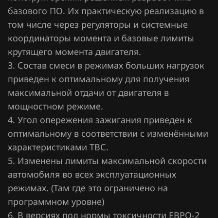
базового ПО. Их практическую реализацию в
Jaecoo
том числе через регуляторы и системные
Jaguar
координаторы момента и базовые лимиты
крутящего момента двигателя.
Jeep
3. Состав смеси в режимах больших нагрузок
Jetour
приведен к оптимальному для получения
Kaiyi
максимальной отдачи от двигателя в
мощностном режиме.
Kia
4. Угол опережения зажигания приведен к
King Long
оптимальному в соответствии с изменёнными
характеристиками ТВС.
KYC
5. Изменены лимиты максимальной скорости
Lancia
автомобиля во всех эксплуатационных
режимах. (Там где это ограничено на
Land Rover
программном уровне)
Lexus
6. В версиях под нормы токсичности ЕВРО-2