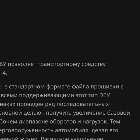
16
xx
110
 ЭБУ позволяет транспортному средству
120
-4.
125
ы в стандартном формате файла прошивки с
и всеми поддерживающими этот тип ЭБУ
130
ивках проведен ряд последовательных
132
сновной целью - получить увеличение базовой
бочем диапазоне оборотов и нагрузок. Тем
134
ерговооруженность автомобиля, делая его
140
невной жизни. Расчетное увеличение