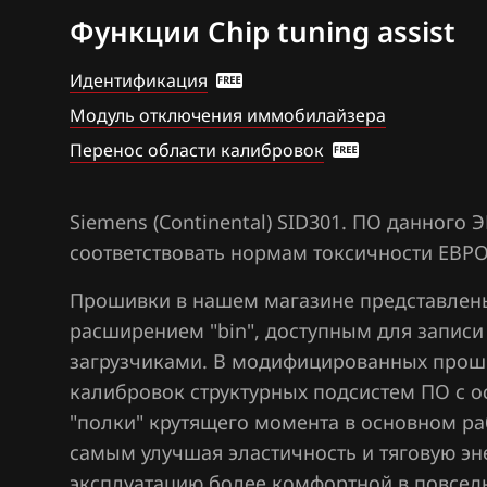
Функции Chip tuning assist
BAW
Bosch MD1CS0
Bentley
Hitachi SH70xx
Идентификация
Модуль отключения иммобилайзера
BMW
Hitachi SH7253
Перенос области калибровок
Brilliance
Sagem S3000
BYD
Siemens EMS 3
Siemens (Continental) SID301. ПО данного
Cadillac
Siemens EMS 3
соответствовать нормам токсичности ЕВРО
Changan
Siemens EMS 3
Прошивки в нашем магазине представлен
расширением "bin", доступным для запис
Chenglong
Siemens EMS 3
загрузчиками. В модифицированных прош
Chery
Siemens EMS 3
калибровок структурных подсистем ПО с о
"полки" крутящего момента в основном ра
Chevrolet
Siemens EMS 3
самым улучшая эластичность и тяговую эн
Chrysler
Siemens EMS 3
эксплуатацию более комфортной в повсед