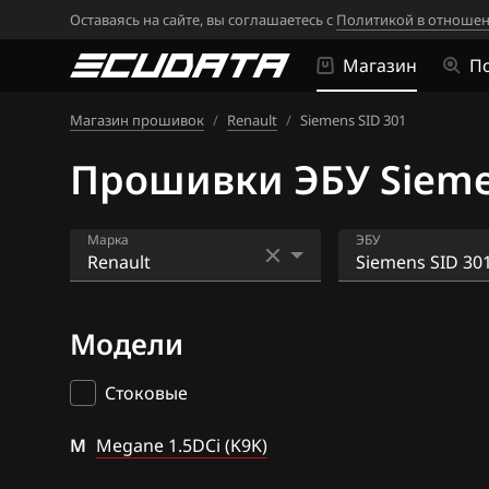
Оставаясь на сайте, вы соглашаетесь с
Политикой в отношен
Магазин
П
Магазин прошивок
/
Renault
/
Siemens SID 301
Прошивки ЭБУ Siemen
Марка
ЭБУ
Acura
Bosch EDC16CP
Модели
Alfa Romeo
Bosch EDC17C1
ATLAS
Bosch EDC17C4
Стоковые
Audi
Bosch EDC17C8
M
Megane 1.5DCi (K9K)
BAIC
Bosch MD1CS0