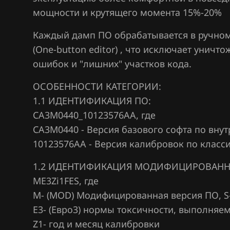
Citroen
Siemens EMS 3
мощности и крутящего момента 15%-20%
Dacia
Siemens EMS 3
Каждый дамп ПО обрабатывается в ручном
(One-button editor) , что исключает уничт
Daewoo
Siemens EMS 3
ошибок и "лишних" участков кода.
DAF
Siemens EMS 3
ОСОБЕННОСТИ КАТЕГОРИИ:
Derways
Siemens SID 30
1.1 ИДЕНТИФИКАЦИЯ ПО:
Dodge
Siemens SID 30
CA3M0440_10123576AA, где
CA3M0440 - Версия базового софта по вну
Dongfeng
Siemens SID 30
10123576AA - Версия калибровок по класс
Exeed
Siemens SID 31
1.2 ИДЕНТИФИКАЦИЯ МОДИФИЦИРОВАНН
Extreme moto
Siemens SID 32
ME3Zi1FES, где
М- (MOD) Модифицированная версия ПО, S
FAW
Siemens Sim32
Е3- (Евро3) нормы токсичности, выполня
Fiat
Valeo V40 (Sag
Z1- год и месяц калибровки
CAN)