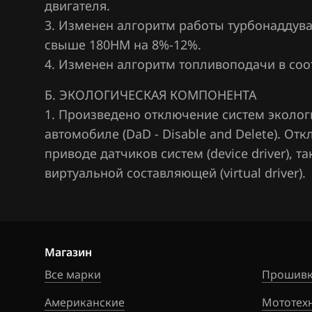
Hawtai
двигателя.
3. Изменен алгоритм работы турбонаддув
Honda
свыше 180НМ на 8%-12%.
Hongqi
4. Изменен алгоритм топливоподачи в со
Howo
Б. ЭКОЛОГИЧЕСКАЯ КОМПОНЕНТА
1. Произведено отключение систем эколог
Hummer
автомобиле (DaD - Disable and Delete). О
Hyundai
приводе датчиков систем (device driver), 
Infiniti
виртуальной составляющей (virtual driver).
Iran Khodro
Isuzu
Магазин
Iveco
Все марки
Прошивк
JAC
Американские
Мототех
Jaecoo