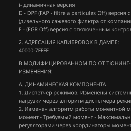
Ford
i- динамичная версия
D - DPF (FAP - filtre a particules Off) вер
Forthing
(дизельного сажевого фильтра от компани
Foton
E - (EGR Off) версия с отключенным контр
GAC
2. АДРЕСАЦИЯ КАЛИБРОВОК В ДАМПЕ:
40000-7FFFF
Geely
Genesis
В МОДИФИЦИРОВАННОМ ПО ОТ ТЮНИНГ-
ИЗМЕНЕНИЯ:
GMC
А. ДИНАМИЧЕСКАЯ КОМПОНЕНТА
Great Wall
1. Диспетчер режимов. Изменены системн
Groz
нагрузки через алгоритм диспетчера режи
2. Изменен алгоритм работы моментной м
Haima
момент - Требуемый момент - Максимальн
Haval
регуляторами через координаторы момент