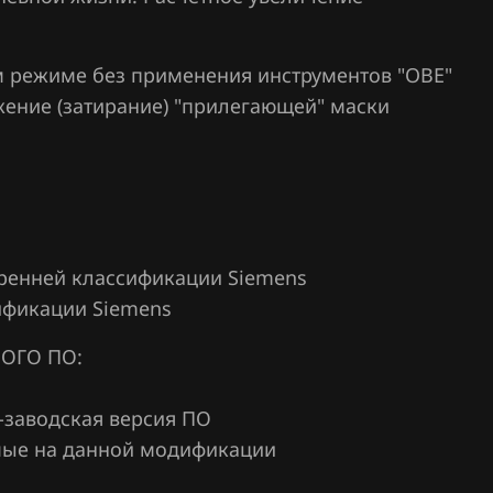
150
155
 режиме без применения инструментов "OBE"
ожение (затирание) "прилегающей" маски
160
161
1
5
тренней классификации Siemens
6
ификации Siemens
0
ОГО ПО:
1
-заводская версия ПО
емые на данной модификации
em S3000