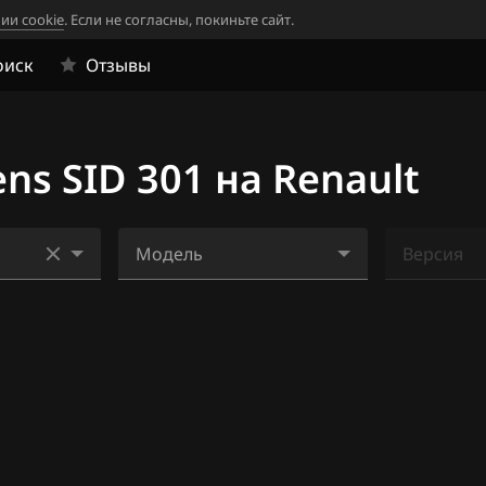
ии cookie
. Если не согласны, покиньте сайт.
оиск
Отзывы
s SID 301 на Renault
Модель
Версия
33
Megane 1.5DCi (K9K)
Ничего н
1
2
4
06