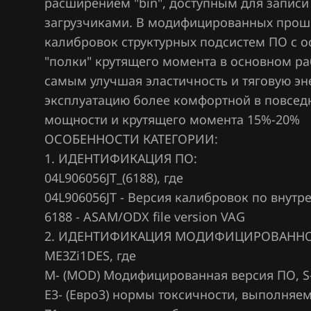
расширением "bin", доступным для запис
Marelli IAW7GV
Citroen
загрузчиками. В модифицированных прош
Simos 10xx
калибровок структурных подсистем ПО с о
Dacia
Simos 11xx
"полки" крутящего момента в основном ра
Daewoo
самым улучшая эластичность и тяговую эн
Simos 12xx
DAF
эксплуатацию более комфортной в повсед
Simos 16xx
мощности и крутящего момента 15%-20%
Derways
ОСОБЕННОСТИ КАТЕГОРИИ:
Simos 18xx
Dodge
1. ИДЕНТИФИКАЦИЯ ПО:
Simos 2xx
04L906056JT_(6188), где
Dongfeng
04L906056JT - Версия калибровок по внут
Simos 3xx
Exeed
6188 - ASAM/ODX file version VAG
Simos 7xx
2. ИДЕНТИФИКАЦИЯ МОДИФИЦИРОВАННО
Extreme moto
Simos 9xx
ME3Zi1DES, где
FAW
М- (MOD) Модифицированная версия ПО, S
Fiat
Е3- (Евро3) нормы токсичности, выполня