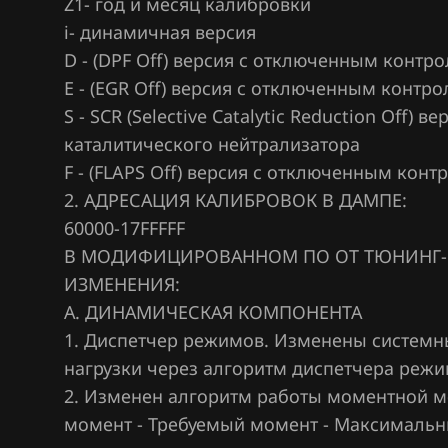
Z1- год и месяц калибровки
Ford
i- динамичная версия
Forthing
D - (DPF Off) версия с отключенным контр
E - (EGR Off) версия с отключенным контр
Foton
S - SCR (Selective Catalytic Reduction Off
GAC
каталитического нейтрализатора
F - (FLAPS Off) версия с отключенным кон
Geely
2. АДРЕСАЦИЯ КАЛИБРОВОК В ДАМПЕ:
Genesis
60000-17FFFFF
GMC
В МОДИФИЦИРОВАННОМ ПО ОТ ТЮНИНГ-
ИЗМЕНЕНИЯ:
Great Wall
А. ДИНАМИЧЕСКАЯ КОМПОНЕНТА
Groz
1. Диспетчер режимов. Изменены системн
нагрузки через алгоритм диспетчера режи
Haima
2. Изменен алгоритм работы моментной м
Haval
момент - Требуемый момент - Максимальн