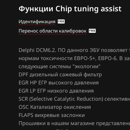
Функции Chip tuning assist
BAW
Bosch MED(C)17
17.5.21
Bentley
Идентификация
Bosch MED17.1
Перенос области калибровок
BMW
Bosch MED17.5
Brilliance
Delphi DCM6.2. ПО данного ЭБУ позволяет 
Bosch MED17.5
BYD
нормам токсичности ЕВРО-5+, ЕВРО-6. В 
Bosch MED9.1.x
следующие системы "экологии"
Cadillac
Bosch MED9.5.x
DPF дизельный сажевый фильтр
Changan
EGR HP ЕГР высокого давления
Bosch MG1CA8
Chenglong
EGR LP ЕГР низкого давления
Bosch MG1CS0
SCR (Selective Catalytic Reduction) селект
Chery
OSC Катализатор окисления
Delphi DCM6.2
Chevrolet
FLAPS вихревые заслонки
Marelli IAW4xx
Прошивки в нашем магазине представлен
Chrysler