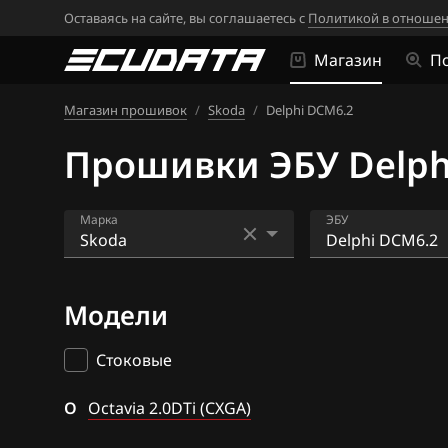
Оставаясь на сайте, вы соглашаетесь с
Политикой в отношен
Магазин
П
Магазин прошивок
/
Skoda
/
Delphi DCM6.2
Прошивки ЭБУ Delph
Марка
ЭБУ
Acura
Bosch EDC17C4
Модели
Alfa Romeo
Bosch EDC17C6
ATLAS
Bosch M3.8.x (M
Стоковые
Audi
Bosch ME(D)7.1
O
Octavia 2.0DTi (CXGA)
BAIC
Bosch ME7.5.x