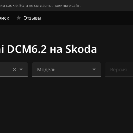
ии cookie
. Если не согласны, покиньте сайт.
оиск
Отзывы
i DCM6.2 на Skoda
Модель
Версия
6
Octavia 2.0DTi (CXGA)
Ничего н
4
5.9.2)
.x