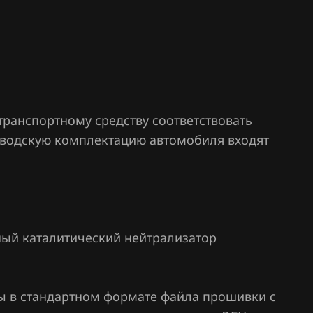
.1-
.27
.25
транспортному средству соответствовать
.26
заводскую комплектацию автомобиля входят
11
01
ивный каталитический нейтрализатор
ы в стандартном формате файла прошивки с