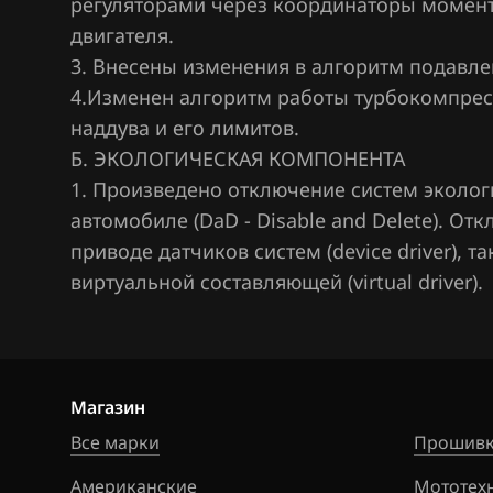
регуляторами через координаторы момент
Hawtai
двигателя.
Honda
3. Внесены изменения в алгоритм подавле
Hongqi
4.Изменен алгоритм работы турбокомпрес
наддува и его лимитов.
Howo
Б. ЭКОЛОГИЧЕСКАЯ КОМПОНЕНТА
Hummer
1. Произведено отключение систем эколог
автомобиле (DaD - Disable and Delete). О
Hyundai
приводе датчиков систем (device driver), 
Infiniti
виртуальной составляющей (virtual driver).
Iran Khodro
Isuzu
Iveco
Магазин
Все марки
Прошивк
JAC
Американские
Мототех
Jaecoo