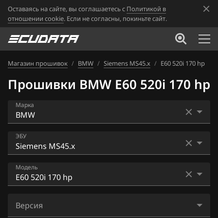
Оставаясь на сайте, вы соглашаетесь с
Политикой в
отношении cookie
. Если не согласны, покиньте сайт.
Магазин прошивок
/
BMW
/
Siemens MS45.x
/
E60 520i 170 hp
Прошивки BMW E60 520i 170 hp
Марка
Acura
ЭБУ
Alfa Romeo
Bosch EDC16CP35
Модель
ATLAS
Bosch EDC17C41
Audi
E46 2.2i
Bosch EDC17C50
Версия
BAIC
E46 2.5si 184hp