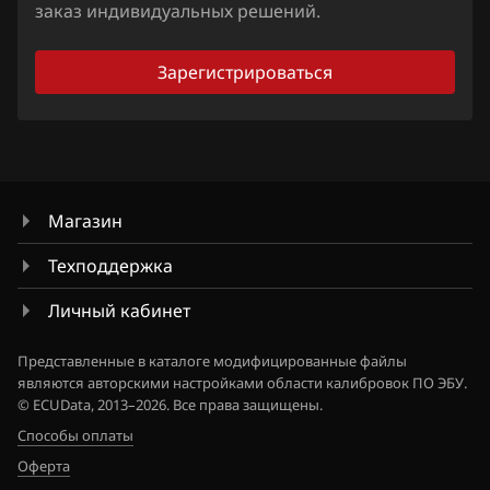
Hawtai
заказ индивидуальных решений.
Honda
Зарегистрироваться
Hongqi
Howo
Hummer
Hyundai
Магазин
Infiniti
Техподдержка
Iran Khodro
Личный кабинет
Isuzu
Представленные в каталоге модифицированные файлы
являются авторскими настройками области калибровок ПО ЭБУ.
Iveco
© ECUData, 2013–2026. Все права защищены.
Способы оплаты
JAC
Оферта
Jaecoo