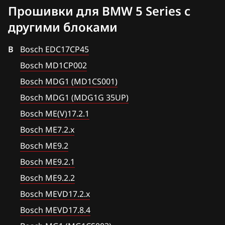
Bosch ME7.2.x
Прошивки для BMW 5 Series с
Citroen
E85 2.5i
Bosch ME9.2
другими блоками
Dacia
Bosch ME9.2.1
B
Daewoo
Bosch EDC17CP45
Bosch ME9.2.2
Bosch MD1CP002
DAF
Bosch MEV17.4.6
Bosch MDG1 (MD1CS001)
Derways
Bosch MDG1 (MDG1G 35UP)
Bosch MEV9.2
Dodge
Bosch ME(V)17.2.1
Bosch MEV9.2.2
Dongfeng
Bosch ME7.2.x
Bosch MEV9.4.6
Bosch ME9.2
Exeed
Bosch MEVD17.2.x
Bosch ME9.2.1
Extreme moto
Bosch ME9.2.2
Bosch MEVD17.8.4
FAW
Bosch MEVD17.2.x
Bosch MG1 (MG1CS003)
Fiat
Bosch MEVD17.8.4
Bosch MG1 (MG1CS201)