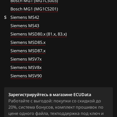
Bosch MG1 (MG1CS003)
Ford
Siemens MS42
Bosch MG1 (MG1CS201)
Forthing
S
Siemens MS42
Siemens MS43
Foton
Siemens MS43
Siemens MS45.x
GAC
Siemens MSD80.x (81.x, 83.x)
Siemens MSD80.x (81.x, 83.x)
Siemens MSD85.x
Geely
Siemens MSD85.x
Siemens MSD87.x
Genesis
Siemens MSV7x
Siemens MSD87.x
GMC
Siemens MSV8x
Siemens MSV7x
Great Wall
Siemens MSV90
Siemens MSV8x
Groz
Siemens MSV90
Зарегистрируйтесь в магазине ECUData
Haima
Работайте с выгодой: покупки со скидкой до
Haval
20%, система бонусов, комплект прошивок по
цене одного файла, техподдержка под ключ и