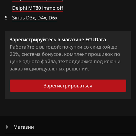
Sirius D3x, D4x, D6x
Citroen
Delphi MT80 immo off
S
Dacia
Sirius D3x, D4x, D6x
Daewoo
Зарегистрируйтесь в магазине ECUData
DAF
Работайте с выгодой: покупки со скидкой до
Derways
20%, система бонусов, комплект прошивок по
цене одного файла, техподдержка под ключ и
Dodge
заказ индивидуальных решений.
Dongfeng
Зарегистрироваться
Exeed
Extreme moto
FAW
Fiat
Магазин