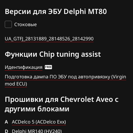
ACDelco 5 (E92) (2015+)
UA_GTFJ_28131889_28148526_28142990
BAW
Версии для ЭБУ Delphi MT80
EZ GTOA
ACDelco 5 (E98)
Bentley
F3 GTFM
Стоковые
Bosch MED9.6.1
BMW
F4 GTFN
UA_GTFJ_28131889_28148526_28142990
Delphi MR140 (HV240)
Brilliance
G2 GTSP
Delphi MT80
Функции Chip tuning assist
BYD
R1 GTFX
Delphi MT80 immo off
Идентификация
Cadillac
R6 GTFZ
Delphi MT80.1
Подготовка дампа ПО ЭБУ под автопривязку (Virgin
Changan
TA GTFI
mod ECU)
Delphi MT80.1 АКПП
Chenglong
UA GTFJ
Прошивки для Chevrolet Aveo с
Siemens Sim2K-D160
Chery
другими блоками
Siemens Sim2K-D52/D51
Chevrolet
A
Siemens Simtec 76.1
ACDelco 5 (ACDelco Exx)
Chrysler
D
Delphi MR140 (HV240)