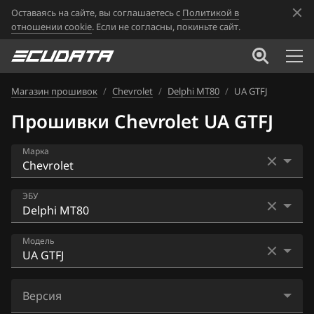
Оставаясь на сайте, вы соглашаетесь с
Политикой в
отношении cookie
. Если не согласны, покиньте сайт.
Магазин прошивок
/
Chevrolet
/
Delphi MT80
/
UA GTFJ
Прошивки Chevrolet UA GTFJ
Марка
Acura
ЭБУ
Alfa Romeo
ACDelco 5 (ACDelco Exx)
Модель
ATLAS
ACDelco 5 (E80 Gen2) (2015+)
Audi
EH GTFK
ACDelco 5 (E82) (2015+)
Версия
BAIC
EJ GTFL