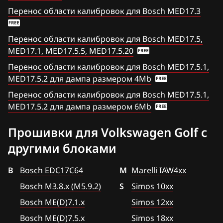
Chrysler
Golf 1.4 TFSI (CPWA)
Перенос области калибровок для Bosch MED17.3
Bosch MED(C)17.1-17.5.21
Citroen
Golf 1.4 TFSI (CTHD)
Bosch MED17.1.27
Перенос области калибровок для Bosch MED17.5,
Dacia
Golf 1.4 TFSI (CXSA)
MED17.1, MED17.5.5, MED17.5.20
Bosch MED17.1.61(62)
Daewoo
Перенос области калибровок для Bosch MED17.5.1,
Golf 1.4 TSI (CMBA)
Bosch MED17.5.25
MED17.5.2 для дампа размером 4Mb
DAF
Golf 2.0 TFSI (CCTA)
Перенос области калибровок для Bosch MED17.5.1,
Bosch MED17.5.26
Derways
MED17.5.2 для дампа размером 6Mb
Golf 2.0 TFSI (CCZA, CCZB)
Bosch MED9.1.x
Dodge
Golf 2.0 TFSI_(CBFA)
Прошивки для Volkswagen Golf с
Bosch MED9.5.x
Dongfeng
другими блоками
Golf 2.5 (CBUA)
BOSCH MG1CA811
Exeed
Jetta 1.4 TFSI (CAVA)
B
Bosch EDC17C64
M
Marelli IAW4xx
Bosch MG1CS001
Extreme moto
Jetta 1.4 TFSI (CAXA)
Bosch M3.8.x (M5.9.2)
S
Simos 10xx
Delphi DCM6.2
FAW
Bosch ME(D)7.1.x
Simos 12xx
Jetta 1.4 TFSI (CTHA)
DSG Temic
Bosch ME(D)7.5.x
Simos 18xx
Fiat