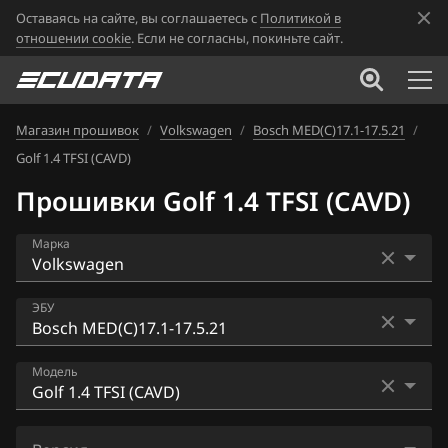
Оставаясь на сайте, вы соглашаетесь с
Политикой в
отношении cookie
. Если не согласны, покиньте сайт.
Магазин прошивок
/
Volkswagen
/
Bosch MED(C)17.1-17.5.21
/
Golf 1.4 TFSI (CAVD)
Прошивки Golf 1.4 TFSI (CAVD)
Марка
Acura
ЭБУ
Alfa Romeo
Bosch EDC16U1
Модель
ATLAS
Bosch EDC16U34
Audi
Amarok 2.0 TFSI
Bosch EDC17C46