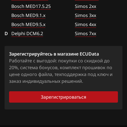
Jetta 1.4 TFSI (CZTA)
GSG Temic
Bosch MED17.5.25
Simos 2xx
Ford
Jetta 2.0 (CBFA)
Bosch MED9.1.x
Simos 3xx
Marelli IAW4xx
Forthing
Jetta 2.0 (CBPA)
Bosch MED9.5.x
Simos 4xx
Marelli IAW7GV
D
Foton
Delphi DCM6.2
Simos 7xx
Jetta 2.0 (CCTA)
Siemens PCR2.1
GAC
Jetta 2.5 (CBTA)
Simos 10xx
Зарегистрируйтесь в магазине ECUData
Geely
Jetta 2.5 (CBUA)
Работайте с выгодой: покупки со скидкой до
Simos 11xx
Genesis
20%, система бонусов, комплект прошивок по
Passat B6 2.0 FSI
Simos 12xx
цене одного файла, техподдержка под ключ и
GMC
Passat B6 2.0 TFSI (CBFA)
заказ индивидуальных решений.
Simos 16xx
Great Wall
Passat B6 2.0 TFSI_(CCTA)
Simos 18xx
Зарегистрироваться
Groz
Passat B6, B7 1.4 TFSI (CAXA)
Simos 2xx
Haima
Passat B6, B7 1.8 TFSI
Simos 3xx
Haval
Passat B7 1.4 TSI EcoFuel (CDGA)