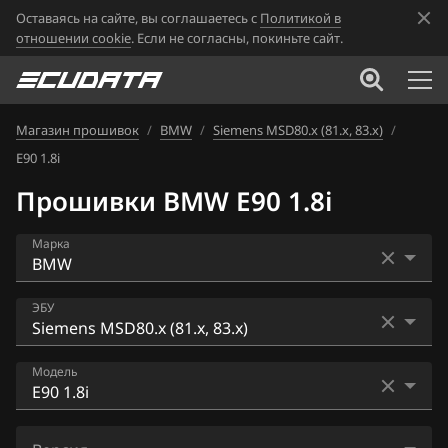
Оставаясь на сайте, вы соглашаетесь с
Политикой в
отношении cookie
. Если не согласны, покиньте сайт.
Магазин прошивок
/
BMW
/
Siemens MSD80.x (81.x, 83.x)
/
E90 1.8i
Прошивки BMW E90 1.8i
Марка
Acura
ЭБУ
Alfa Romeo
Bosch EDC16CP35
Модель
ATLAS
Bosch EDC17C41
Audi
E60 520i
Bosch EDC17C50