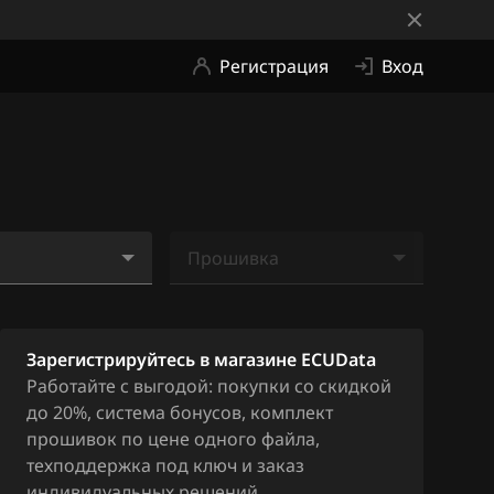
Регистрация
Вход
Прошивка
Ничего не найдено
85A4AL2W10JB5
Зарегистрируйтесь в магазине ECUData
Работайте с выгодой: покупки со скидкой
85A4ML2W10JB
до 20%, система бонусов, комплект
прошивок по цене одного файла,
техподдержка под ключ и заказ
индивидуальных решений.