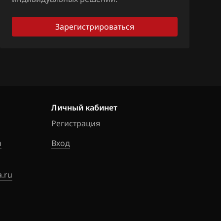
85A4ML2W11JB
Зарегистрироваться
10A4AL2W1JB5
2W12JB5
Личный кабинет
Регистрация
m
Вход
.ru