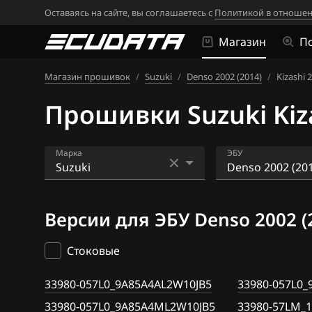
Оставаясь на сайте, вы соглашаетесь с
Политикой в отношен
Магазин
П
Магазин прошивок
/
Suzuki
/
Denso 2002 (2014)
/
Kizashi 2
Прошивки Suzuki Kiza
Марка
ЭБУ
Acura
Bosch ME17-96
Версии для ЭБУ Denso 2002 (
Alfa Romeo
Bosch ME17.9.5
ATLAS
Bosch ME17.9.6
Стоковые
Audi
Bosch ME17.9.6
33980-057L0_9A85A4AL2W10JB5
33980-057L0
BAIC
Bosch ME9.0
33980-057L0_9A85A4ML2W10JB5
33980-57LM_