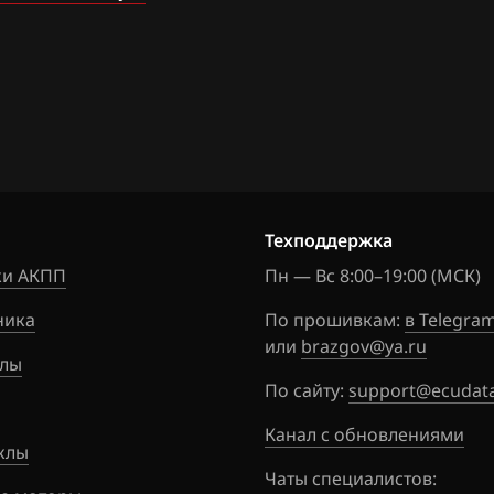
057L0_9A
Liana
5
.63
Swift Sport
33980-
57LM_1U1
.66
SX4 (Sedici)
9U81A4AL
Техподдержка
14)
и АКПП
Пн — Вс 8:00–19:00 (МСК)
ника
По прошивкам:
в Telegra
или
brazgov@ya.ru
лы
По сайту:
support@ecudata
Канал с обновлениями
клы
Чаты специалистов: