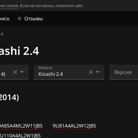
ии cookie
. Если не согласны, покиньте сайт.
оиск
Отзывы
.4
shi 2.4
Модель
Версия
Grand Vitara, Escudo 1.6
33980-
057L0_9A
2014)
1
Grand Vitara, Escudo 2.0
33980-
1
Grand Vitara, Escudo 2.4
057L0_9A
5
4
Jimny
_9A85A4ML2W11JB5
9U81A4AL2W12JB5
33980-
Kizashi 2.4
1U110A4AL2W1JB5