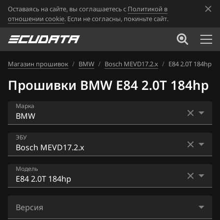
Оставаясь на сайте, вы соглашаетесь с
Политикой в
отношении cookie
. Если не согласны, покиньте сайт.
Магазин прошивок
/
BMW
/
Bosch MEVD17.2.x
/
E84 2.0T 184hp
Прошивки BMW E84 2.0T 184hp
Марка
Acura
ЭБУ
Alfa Romeo
Bosch EDC16CP35
Модель
ATLAS
Bosch EDC17C41
Audi
E70 3.5i 306hp
Bosch EDC17C50
Версия
BAIC
E70, E71 3.5i 306hp