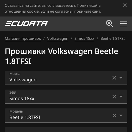
Оставаясь на сайте, вы соглашаетесь с
Политикой в
отношении cookie
. Если не согласны, покиньте сайт.
Магазин прошивок
/
Volkswagen
/
Simos 18xx
/
Beetle 1.8TFSI
Прошивки Volkswagen Beetle
1.8TFSI
Марка
Acura
ЭБУ
Alfa Romeo
Bosch EDC16U1
Модель
ATLAS
Bosch EDC16U34
Audi
Atlas 2.0TFSI (DCGA)