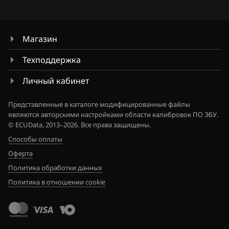
Fiat
GSG Temic
Ford
Marelli IAW4xx
Магазин
Forthing
Marelli IAW7GV
Техподдержка
Foton
Siemens PCR2.1
Личный кабинет
GAC
Simos 10xx
Geely
Представленные в каталоге модифицированные файлы
являются авторскими настройками области калибровок ПО ЭБУ.
Simos 11xx
Genesis
© ECUData, 2013–2026. Все права защищены.
Simos 12xx
Способы оплаты
GMC
Оферта
Simos 16xx
Great Wall
Политика обработки данных
Simos 18xx
Политика в отношении cookie
Groz
Simos 2xx
Haima
Simos 3xx
Haval