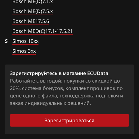
Bosch ME(D)7.1.x
Chrysler
Bosch MED(C)17.1-17.5.21
Bosch ME(D)7.5.x
Citroen
Bosch ME17.5.6
Bosch MED17.1.27
Dacia
Bosch MED(C)17.1-17.5.21
Bosch MED17.1.61(62)
S
Daewoo
Simos 10xx
Bosch MED17.5.25
Simos 3xx
DAF
Bosch MED17.5.26
Derways
Bosch MED9.1.x
Зарегистрируйтесь в магазине ECUData
Dodge
Работайте с выгодой: покупки со скидкой до
Bosch MED9.5.x
20%, система бонусов, комплект прошивок по
Dongfeng
цене одного файла, техподдержка под ключ и
BOSCH MG1CA811
Exeed
заказ индивидуальных решений.
Bosch MG1CS001
Extreme moto
Зарегистрироваться
Delphi DCM6.2
FAW
DSG Temic