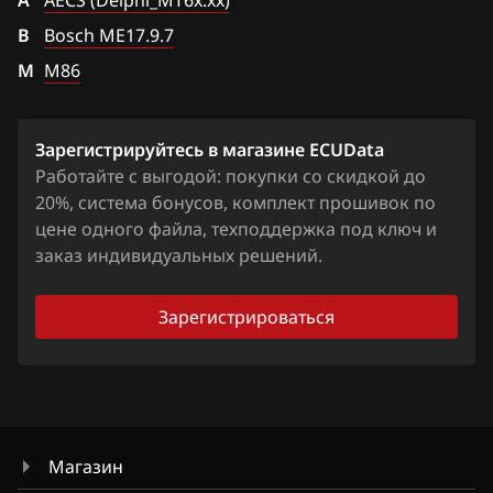
A
Chevrolet
AECS (Delphi_MT6x.xx)
B
Bosch ME17.9.7
Chrysler
М
М86
Citroen
Dacia
Зарегистрируйтесь в магазине ECUData
Daewoo
Работайте с выгодой: покупки со скидкой до
20%, система бонусов, комплект прошивок по
DAF
цене одного файла, техподдержка под ключ и
заказ индивидуальных решений.
Derways
Dodge
Зарегистрироваться
Dongfeng
Exeed
Extreme moto
Магазин
FAW