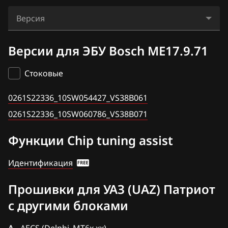
Audi
220695-3763014-30
Bosch ME17.9.71
Версия
BAIC
220695-3763015-00
М86
0261S22336_10SW054427_VS38B061
BAW
Версии для ЭБУ Bosch ME17.9.71
315195-3763014-30
0261S22336_10SW060786_VS38B071
Bentley
3163-3763014-30
Стоковые
BMW
3163-3763015-00
0261S22336_10SW054427_VS38B061
Brilliance
316300-3763015-10
0261S22336_10SW060786_VS38B071
BYD
316300-3763015-20
Функции Chip tuning assist
Cadillac
Идентификация
Changan
Прошивки для УАЗ (UAZ) Патриот
Chenglong
с другими блоками
Chery