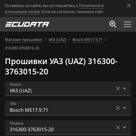
Оставаясь на сайте, вы соглашаетесь с
Политикой в
отношении cookie
. Если не согласны, покиньте сайт.
Магазин прошивок
/
УАЗ (UAZ)
/
Bosch ME17.9.71
/
316300-3763015-20
Прошивки УАЗ (UAZ) 316300-
3763015-20
Марка
Acura
ЭБУ
Alfa Romeo
AECS (Delphi_MT6x.xx)
Модель
ATLAS
Bosch ME17.9.7