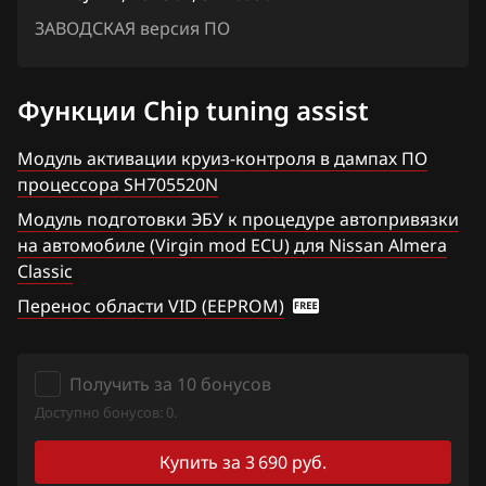
Qashqai, Dualis, Rogue
ЗАВОДСКАЯ версия ПО
1TRE8J9N9_18H714_SH705507N
Ford
Quest
1TRE8J9N9_18H724_SH705507N
Forthing
Sentra
Функции Chip tuning assist
1TRE8J9N9_18H756_SH705507N
Foton
Serena
Модуль активации круиз-контроля в дампах ПО
1TRE8J9N9_18H912_SH705507N
GAC
Skyline
процессора SH705520N
1TRE8J9N9_18H922_SH705507N
Geely
Модуль подготовки ЭБУ к процедуре автопривязки
Stagea
на автомобиле (Virgin mod ECU) для Nissan Almera
1TREA76N6_18H770_SH705507N
Genesis
Sunny
Classic
1TREA76N6_18H970_SH705507N
GMC
Перенос области VID (EEPROM)
Teana (J31)
2JCS62D8_13UG3A_SH705828N
Great Wall
Teana (J32)
2JCSFEDA_13UG3B_SH705828N
Получить за 10 бонусов
Groz
Teana (L33)
Доступно бонусов: 0.
2JCSFEDA_13UG8A_SH705828N
Haima
Tiida
Купить за 3 690 руб.
2JCSXED2_13UG1A_SH705828N
Haval
Tiida 1.6 Turbo 190hp