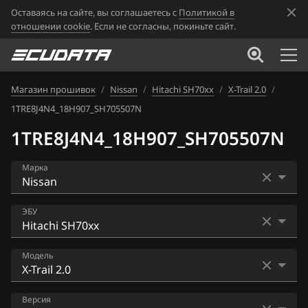
Оставаясь на сайте, вы соглашаетесь с
Политикой в
отношении cookie
. Если не согласны, покиньте сайт.
Магазин прошивок
/
Nissan
/
Hitachi SH70xx
/
X-Trail 2.0
/
1TRE8J4N4_18H907_SH705507N
1TRE8J4N4_18H907_SH705507N
Марка
Acura
ЭБУ
Alfa Romeo
Bosch EDC16CP33
Модель
ATLAS
Bosch EDC17C84
Audi
AD
Версия
Bosch MD1CS006