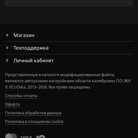
3TRLME3_1EQ300_SH705513N
Hawtai
Titan
3TRLME3_1EQ305_SH705513N
Honda
Versa Note
3TRPQE4_1EQ480_SH705513N
Hongqi
Магазин
Wingroad
3TRTTE6_1EQ780_SH705513N
Howo
Техподдержка
X-Trail 2.0
3TRTTE6_1EQ79A_SH705513N
Hummer
Личный кабинет
X-Trail 2.5
3TRTTE6_1EQ79B_SH705513N
Hyundai
Xterra
Представленные в каталоге модифицированные файлы
3TRTTE6_1EQ805_SH705513N
являются авторскими настройками области калибровок ПО ЭБУ.
Infiniti
Z350
© ECUData, 2013–2026. Все права защищены.
3TRTTE6_1EQ81A_SH705513N
Iran Khodro
Способы оплаты
Z370
Оферта
3TRTTE6_1EQ81B_SH705513N
Isuzu
Политика обработки данных
3TRTTE6_1EQ85A_SH705513N
Iveco
Политика в отношении cookie
3TRTTE6_1EQ89A_SH705513N
JAC