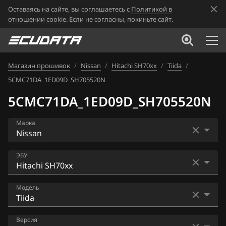
Оставаясь на сайте, вы соглашаетесь с
Политикой в
отношении cookie
. Если не согласны, покиньте сайт.
Магазин прошивок
/
Nissan
/
Hitachi SH70xx
/
Tiida
/
5CMC71DA_1ED09D_SH705520N
5CMC71DA_1ED09D_SH705520N
Марка
Acura
ЭБУ
Alfa Romeo
Bosch EDC16CP33
Модель
ATLAS
Bosch EDC17C84
Audi
AD
Версия
Bosch MD1CS006