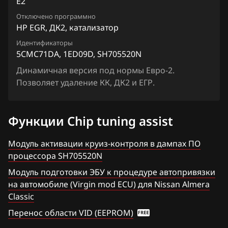
E2
Chrysler
Lafesta
Siemens EMS 3155
Отключено программно
2JCSZTD3_11J63A_SH705828N
Citroen
Liberty
HP EGR, ДК2, катализатор
Siemens EMS 3160
2XHK19BDF1_13DB4A_SH705828N
Dacia
Идентификаторы
Maxima
5CMC71DA, 1ED09D, SH705520N
Siemens SID 301
2XHK1Q4DP_14ME7B_SH705828N
Daewoo
Micra, March
Динамичная версия под нормы Евро-2.
Siemens SID 310
3XH5E8ETE_13AV6A_SH705828N
Позволяет удаление КК, ДК2 и ЕГР.
DAF
Murano
4CMC16PD7_1EE910_SH705520N
Derways
Note
Функции Chip tuning assist
4CMCDXPDS_1CJ90B_SH705520N
Dodge
NV200
4CMCDXPDS_1EE99A_SH705520N
Модуль активации круиз-контроля в дампах ПО
Dongfeng
Pathfinder
процессора SH705520N
4CMCUH3D30_1ED00A_SH705520N
Exeed
Patrol, Safari
Модуль подготовки ЭБУ к процедуре автопривязки
4CMCUH3D30_1ED00D_SH705520N
на автомобиле (Virgin mod ECU) для Nissan Almera
Extreme moto
Presage
Classic
4CMCUH3D30_1ED01C_SH705520N
FAW
Primera
Перенос области VID (EEPROM)
4CMCUH3D30_1ED01D_SH705520N
Fiat