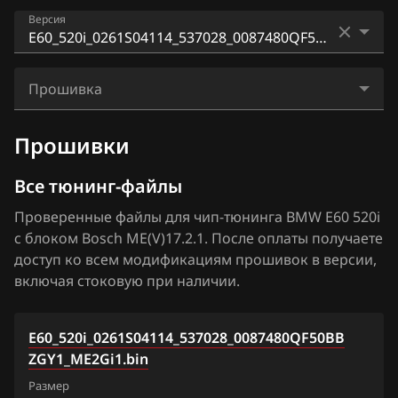
Audi
E60 520i
Версия
Bosch EDC17C50
BAIC
E60 520i, 525i
Bosch EDC17C56
0261S04289_392181_0087480Q850BBZGY2
BAW
E60 525i
Прошивка
Bosch EDC17C76
E60_520i_0261S04114_395609_0087480Q900BBW
Bentley
E81
GY2
E60_520i_0261S04114_537028_0087480QF50BBZG
Bosch EDC17CP02
Прошивки
BMW
Y1_ME2Gi1.bin
E84 2.0i
E60_520i_0261S04114_395609_0087480Q900BBZG
Bosch EDC17CP09
Все тюнинг-файлы
Brilliance
Y2
E87 116i
Bosch EDC17CP45
Проверенные файлы для чип-тюнинга BMW E60 520i
BYD
E60_520i_0261S04114_537028_0087480QF50BBZG
E87 118i
с блоком Bosch ME(V)17.2.1. После оплаты получаете
Bosch MD1CP002
Y1
Cadillac
доступ ко всем модификациям прошивок в версии,
E87 2.0i
Bosch MD1CP032
включая стоковую при наличии.
Changan
E90 318i
Bosch MDG1 (MD1CS001)
Chenglong
E90, E91 318i
E60_520i_0261S04114_537028_0087480QF50BB
Bosch MDG1 (MDG1G 35UP)
ZGY1_ME2Gi1.bin
Chery
E90, E91 320i
Bosch MDG1 (MDG1G LK)
Размер