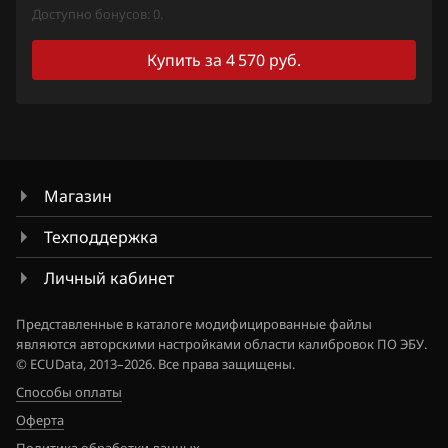
Bosch MG1 (MG1CS003)
Доступно бонусов: 0.
Fiat
Bosch MG1 (MG1CS201)
Купить за 4 570 руб.
Ford
Siemens MS42
Forthing
Siemens MS43
Foton
Siemens MS45.x
GAC
Магазин
Siemens MSD80.x (81.x, 83.x)
Geely
Техподдержка
Siemens MSD85.x
Genesis
Личный кабинет
Siemens MSD87.x
GMC
Представленные в каталоге модифицированные файлы
Siemens MSV7x
являются авторскими настройками области калибровок ПО ЭБУ.
Great Wall
© ECUData, 2013–2026. Все права защищены.
Siemens MSV8x
Groz
Способы оплаты
Siemens MSV90
Оферта
Haima