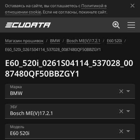
Оставаясь на сайте, вы соглашаетесь с
Политикой в
отношении cookie
. Если не согласны, покиньте сайт.
Магазин прошивок
/
BMW
/
Bosch ME(V)17.2.1
/
E60 520i
/
E60_520i_0261S04114_537028_0087480QF50BBZGY1
E60_520i_0261S04114_537028_00
87480QF50BBZGY1
Марка
Acura
ЭБУ
Alfa Romeo
Bosch EDC16CP35
Модель
ATLAS
Bosch EDC17C41