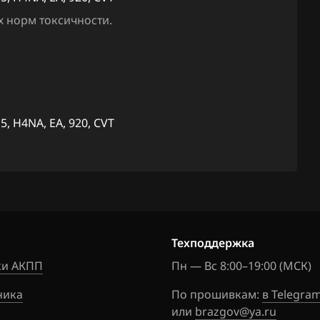
Outback 2.5T
EA1M203I
 норм токсичности.
Outback 3.0
_920_MT
Outback 3.6
EA1M204
DOM_ISS
Tribeca
EA1M240
XV 1.6 114hp
, H4NA, EA, 920, CVT
DOM ISS 
XV 2.0 150hp
EA1M800J
920_CVT
EA1W310d
920 MT
Техподдержка
EA1W400q
H4NA_E3_
и АКПП
Пн — Вс 8:00–19:00 (МСК)
EA1W601e
ника
По прошивкам:
в Telegra
920 CVT
или
brazgov@ya.ru