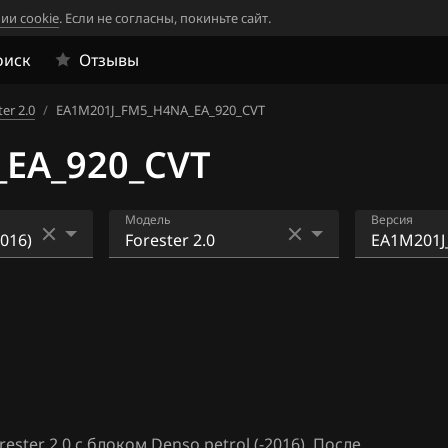
ии cookie
. Если не согласны, покиньте сайт.
оиск
Отзывы
er 2.0
/
EA1M201J_FM5_H4NA_EA_920_CVT
EA_920_CVT
Модель
Версия
2016)
BRZ 2.0
E2VF201
920 AT
017-)
Exiga 2.0T 225hp
E2VF202
Forester 2.0
920 MT
Forester 2.0T
E2VF211
M_920_AT
Forester 2.5
ter 2.0 с блоком Denso petrol (-2016). После