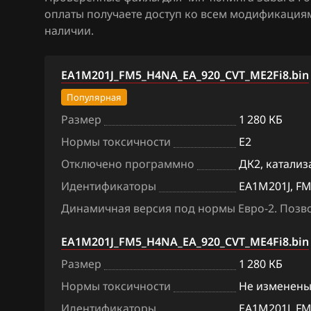
оплаты получаете доступ ко всем модификация
BAW
наличии.
Bentley
EA1M201J_FM5_H4NA_EA_920_CVT_ME2Fi8.bin
BMW
Популярная
Brilliance
Размер
1 280 КБ
BYD
Нормы токсичности
E2
Cadillac
Отключено программно
ДК2, катализ
Идентификаторы
EA1M201J, FM5
Changan
Динамичная версия под нормы Евро-2. Позво
Chenglong
EA1M201J_FM5_H4NA_EA_920_CVT_ME4Fi8.bin
Chery
Размер
1 280 КБ
Chevrolet
Нормы токсичности
Не изменен
Chrysler
Идентификаторы
EA1M201J, FM5