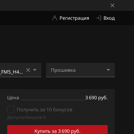
Регистрация
Вход
Прошивка
G_85DH4N DOM
EA1M201J_FM5_H4NA_EA
_920_CVT_ME2Fi8.bin
Цена
3 690 руб.
G_85DH4N DOM
EA1M201J_FM5_H4NA_EA
Получить за 10 бонусов
_920_CVT_ME4Fi8.bin
Доступно бонусов: 0.
G_85D_H4N_DO
EA1M201J_FM5_H4NA_EA
_920_CVT_SE4.bin
Купить за 3 690 руб.