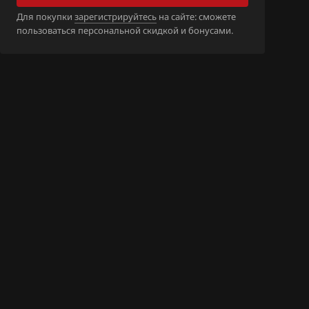
G_85DH4N_DO
Для покупки
зарегистрируйтесь
на сайте: сможете
T
пользоваться персональной скидкой и бонусами.
G_85DH4N_DO
_FM5_H4NA_EA
_FM5_H4NA_EA
_FM5_H4NA_EA
_FM5_H4NA_EA
S_FM5_H4NA_D
VT