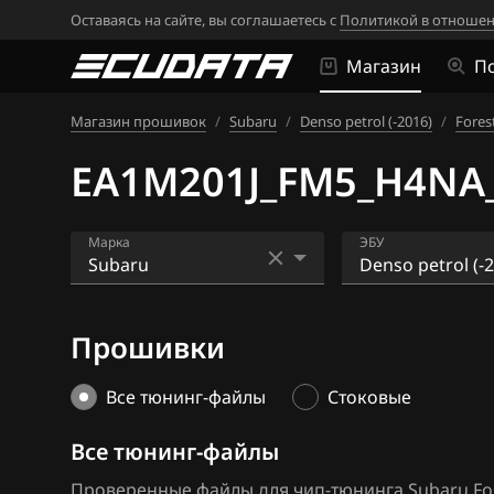
Оставаясь на сайте, вы соглашаетесь с
Политикой в отношен
Магазин
П
Магазин прошивок
/
Subaru
/
Denso petrol (-2016)
/
Forest
EA1M201J_FM5_H4NA_
Марка
ЭБУ
Acura
Denso petrol (-
Прошивки
Alfa Romeo
Denso petrol (2
ATLAS
Hitachi
Все тюнинг-файлы
Стоковые
Audi
Все тюнинг-файлы
BAIC
Проверенные файлы для чип-тюнинга Subaru Fores