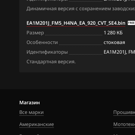
Citroen
Динамичная версия с сохранением заводских
Dacia
EA1M201J_FM5_H4NA_EA_920_CVT_SE4.bin
Daewoo
Размер
1 280 КБ
Особенности
стоковая
DAF
Идентификаторы
EA1M201J, FM5
Derways
Стандартная версия.
Dodge
Dongfeng
Exeed
Магазин
Extreme moto
Все марки
Прошивк
FAW
Американские
Мототех
Fiat