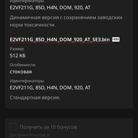
Идентификаторы
LEP5D202X_PD5_H4NA_EA_4AT
E2VF211G, 85D, H4N, DOM, 920, AT
Fiat
Динамичная версия с сохранением заводских
LEP5D700X_PD5_H4NA_EA_4AT
Ford
норм токсичности.
Forthing
E2VF211G_85D_H4N_DOM_920_AT_SE3.bin
Foton
Размер
512 КБ
GAC
Особенности
Geely
стоковая
Идентификаторы
Genesis
E2VF211G, 85D, H4N, DOM, 920, AT
GMC
Стандартная версия.
Great Wall
Groz
Получить за 10 бонусов
Haima
Доступно бонусов: 0.