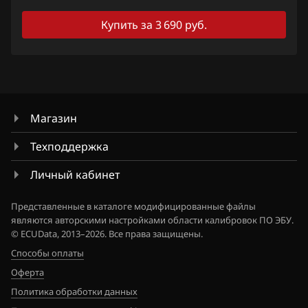
Haval
Купить за 3 690 руб.
Hawtai
Honda
Hongqi
Магазин
Howo
Техподдержка
Hummer
Личный кабинет
Hyundai
Представленные в каталоге модифицированные файлы
Infiniti
являются авторскими настройками области калибровок ПО ЭБУ.
© ECUData, 2013–2026. Все права защищены.
Iran Khodro
Способы оплаты
Isuzu
Оферта
Iveco
Политика обработки данных