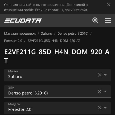
Оставаясь на сайте, вы соглашаетесь с
Политикой в
отношении cookie
. Если не согласны, покиньте сайт.
Магазин прошивок
/
Subaru
/
Denso petrol (-2016)
/
Forester 2.0
/
E2VF211G_85D_H4N_DOM_920_AT
E2VF211G_85D_H4N_DOM_920_A
T
Марка
Acura
ЭБУ
Alfa Romeo
Denso petrol (-2016)
Модель
ATLAS
Denso petrol (2017-)