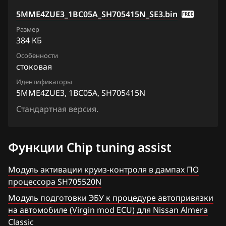
Primera
2XH5D3BDQ1_13HD1E_SH705927N
5MME4ZUE3_1BC05A_SH705415N_SE3.bin
Fiat
Qashqai, Dualis, Rogue
Размер
3XH5E2XT8_11HC3B_SH705828N
Ford
Quest
384 КБ
3XH5E2XT8_11HC3C_SH705828N
Forthing
Особенности
Sentra
стоковая
3XH5E76TD1_11HC3E_SH705828N
Foton
Serena
Идентификаторы
3XH5ENDTQ_13HM8C_SH705828N
5MME4ZUE3, 1BC05A, SH705415N
GAC
Skyline
Стандартная версия.
5CMC3HE3_1BC20B_SH705520N
Geely
Stagea
5CMC71DA1_1CT43A_SH705520N
Genesis
Sunny
Функции Chip tuning assist
5MME45DE4_1BC05C_SH705415N
GMC
Teana (J31)
Модуль активации круиз-контроля в дампах ПО
5MME45DE4_1BC11C_SH705415N
Great Wall
процессора SH705520N
Teana (J32)
5MME45DE4_1BC15C_SH705415N
Модуль подготовки ЭБУ к процедуре автопривязки
Groz
Teana (L33)
на автомобиле (Virgin mod ECU) для Nissan Almera
5MME45DE4_1BC17B_SH705415N
Haima
Classic
Tiida