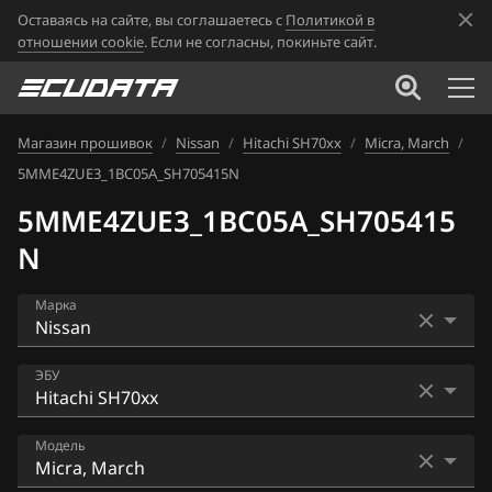
Оставаясь на сайте, вы соглашаетесь с
Политикой в
отношении cookie
. Если не согласны, покиньте сайт.
Магазин прошивок
/
Nissan
/
Hitachi SH70xx
/
Micra, March
/
5MME4ZUE3_1BC05A_SH705415N
5MME4ZUE3_1BC05A_SH705415
N
Марка
Acura
ЭБУ
Alfa Romeo
Bosch EDC16CP33
Модель
ATLAS
Bosch EDC17C84