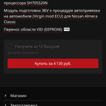
процессора SH705520N
Haval
Tiida 1.6 Turbo 190hp
Модуль подготовки ЭБУ к процедуре автопривязки
Hawtai
на автомобиле (Virgin mod ECU) для Nissan Almera
Titan
Classic
Honda
Versa Note
Перенос области VID (EEPROM)
Hongqi
Wingroad
Howo
X-Trail 2.0
Получить за 12 бонусов
Hummer
Доступно бонусов: 0.
X-Trail 2.5
Hyundai
Купить за 4 130 руб.
Xterra
Infiniti
Z350
Iran Khodro
Z370
Isuzu
Магазин
Iveco
Техподдержка