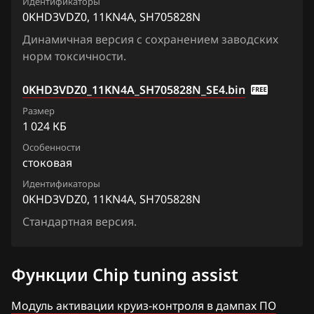
Primera
Идентификаторы
0KHD3VDZ0, 11KN4A, SH705828N
Fiat
Qashqai, Dualis, Rogue
Динамичная версия с сохранением заводских
Ford
Quest
норм токсичности.
Forthing
Sentra
0KHD3VDZ0_11KN4A_SH705828N_SE4.bin
Foton
Serena
Размер
1 024 КБ
GAC
Skyline
Особенности
Geely
стоковая
Stagea
Идентификаторы
Genesis
Sunny
0KHD3VDZ0, 11KN4A, SH705828N
GMC
Стандартная версия.
Teana (J31)
Great Wall
Teana (J32)
Функции Chip tuning assist
Groz
Teana (L33)
Haima
Модуль активации круиз-контроля в дампах ПО
Tiida