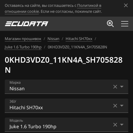
Оставаясь на сайте, вы соглашаетесь с
Политикой в
отношении cookie
. Если не согласны, покиньте сайт.
Магазин прошивок
/
Nissan
/
Hitachi SH70xx
/
Juke 1.6 Turbo 190hp
/
0KHD3VDZ0_11KN4A_SH705828N
0KHD3VDZ0_11KN4A_SH705828
N
Марка
Acura
ЭБУ
Alfa Romeo
Bosch EDC16CP33
Модель
ATLAS
Bosch EDC17C84