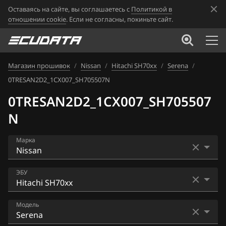
Оставаясь на сайте, вы соглашаетесь с
Политикой в
отношении cookie
. Если не согласны, покиньте сайт.
Магазин прошивок
/
Nissan
/
Hitachi SH70xx
/
Serena
/
0TRESAN2D2_1CX007_SH705507N
0TRESAN2D2_1CX007_SH705507
N
Марка
Acura
ЭБУ
Alfa Romeo
Bosch EDC16CP33
Модель
ATLAS
Bosch EDC17C84