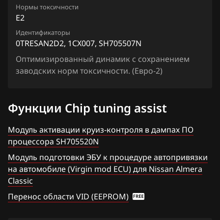
Chevrolet
Juke 1.6 VVTi
Нормы токсичности
Siemens EMS 3132, 3134
1KHK1ISRUDJ1_11VC3A_SH705828N
E2
Chrysler
Lafesta
Siemens EMS 3155
Идентификаторы
1KHK1ISRUDJ1_11VF8A_SH705828N
Citroen
Liberty
0TRESAN2D2, 1CX007, SH705507N
Siemens EMS 3160
1KHK1ISRUDJ1_11VN0C_SH705828N
Dacia
Оптимизированный динамик с сохранением
Maxima
Siemens SID 301
заводских норм токсичности. (Евро-2)
1KHK1ISRUDJ1_11VN2C_SH705828N
Daewoo
Micra, March
Siemens SID 310
1KHK1ISSCDN_13JY4A_SH705828N
DAF
Murano
Функции Chip tuning assist
2KHKXRDB_11VM1C_SH705927N
Derways
Note
Модуль активации круиз-контроля в дампах ПО
3KHKWZD5_13JY1C_SH705927N
Dodge
процессора SH705520N
NV200
3KHKWZD5_13JY1D_SH705927N
Модуль подготовки ЭБУ к процедуре автопривязки
Dongfeng
Pathfinder
на автомобиле (Virgin mod ECU) для Nissan Almera
3ZREQBD6_1CX811_SH705415N
Exeed
Classic
Patrol, Safari
4CMCY8DJ2_1CY00C_SH705520N
Перенос области VID (EEPROM)
Extreme moto
Presage
4CMCY8DJ2_1CY01B_SH705520N
FAW