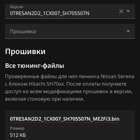
Audi
AD
Версия
Bosch MD1CS006
BAIC
Almera N16+ (Classic)
Bosch ME17.9.51
0JCM1V6D0_11GZ0B_SH705828N
BAW
Altima
Прошивка
Bosch ME7.9.20
0TRESAN1D1_1CX011_SH705507N
Bentley
Armada
0TRESAN2D2_1CX007_SH705507N_ME2Fi3.bin
Denso SH7059
Прошивки
0TRESAN1D1_1CX012_SH705507N
BMW
Bluebird
Hitachi SH70xx
0TRESAN2D2_1CX007_SH705507N
Все тюнинг-файлы
Brilliance
Cima
Hitachi SH7253xx
0TRESAN2D2_1CX014_SH705507N
Проверенные файлы для чип-тюнинга Nissan Serena
BYD
Cube
с блоком Hitachi SH70xx. После оплаты получаете
Hitachi SH7254xx
1KHK1IS4FDA_11VA6B_SH705828N
Cadillac
доступ ко всем модификациям прошивок в версии,
Elgrand
Mitsubishi Melco MH8115F
включая стоковую при наличии.
1KHK1ISRUDJ1_11VB5A_SH705828N
Changan
Frontier
Mitsubishi Melco SH7058
1KHK1ISRUDJ1_11VB9A_SH705828N
Chenglong
Fuga
0TRESAN2D2_1CX007_SH705507N_ME2Fi3.bin
Siemens EMS 3120
1KHK1ISRUDJ1_11VC0A_SH705828N
Chery
Размер
Juke 1.6 Turbo 190hp
Siemens EMS 3125
512 КБ
1KHK1ISRUDJ1_11VC1A_SH705828N