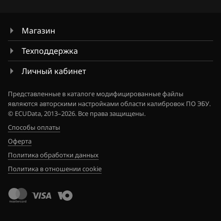
Hawtai
Titan
Магазин
Honda
Versa Note
Техподдержка
Hongqi
Wingroad
Личный кабинет
Howo
X-Trail 2.0
Hummer
Представленные в каталоге модифицированные файлы
X-Trail 2.5
являются авторскими настройками области калибровок ПО ЭБУ.
Hyundai
© ECUData, 2013–2026. Все права защищены.
Xterra
Способы оплаты
Infiniti
Z350
Оферта
Iran Khodro
Политика обработки данных
Z370
Политика в отношении cookie
Isuzu
Iveco
JAC