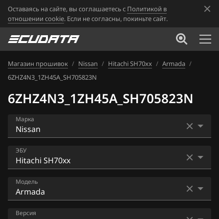
Оставаясь на сайте, вы соглашаетесь с
Политикой в
отношении cookie
. Если не согласны, покиньте сайт.
Магазин прошивок
/
Nissan
/
Hitachi SH70xx
/
Armada
/
6ZHZ4N3_1ZH45A_SH705823N
6ZHZ4N3_1ZH45A_SH705823N
Марка
Acura
ЭБУ
Alfa Romeo
Bosch EDC16CP33
Модель
ATLAS
Bosch EDC17C84
Audi
AD
Версия
Bosch MD1CS006