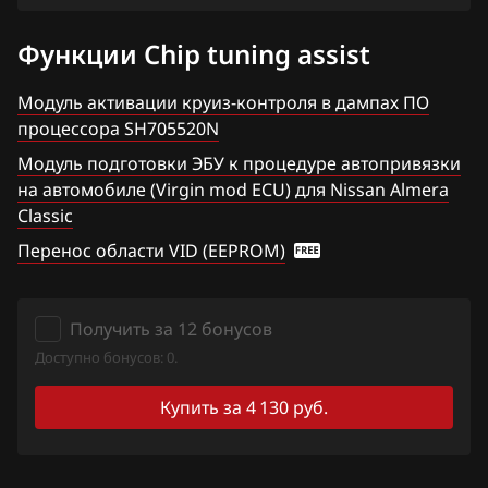
Qashqai, Dualis, Rogue
Ford
Функции Chip tuning assist
Quest
Forthing
Sentra
Модуль активации круиз-контроля в дампах ПО
процессора SH705520N
Foton
Serena
Модуль подготовки ЭБУ к процедуре автопривязки
GAC
Skyline
на автомобиле (Virgin mod ECU) для Nissan Almera
Classic
Geely
Stagea
Перенос области VID (EEPROM)
Genesis
Sunny
GMC
Teana (J31)
Получить за 12 бонусов
Great Wall
Teana (J32)
Доступно бонусов: 0.
Groz
Teana (L33)
Купить за 4 130 руб.
Haima
Tiida
Haval
Tiida 1.6 Turbo 190hp