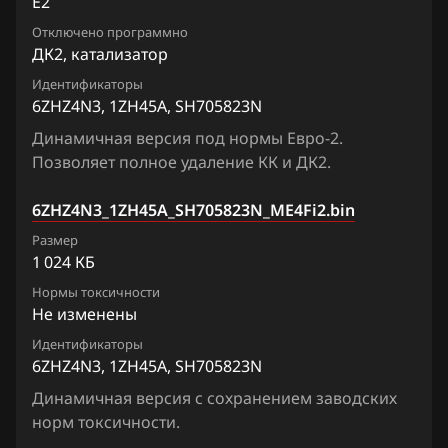
E2
Chrysler
Lafesta
Siemens EMS 3155
Отключено программно
Citroen
Liberty
ДК2, катализатор
Siemens EMS 3160
Dacia
Идентификаторы
Maxima
6ZHZ4N3, 1ZH45A, SH705823N
Siemens SID 301
Daewoo
Micra, March
Динамичная версия под нормы Евро-2.
Siemens SID 310
Позволяет полное удаление КК и ДК2.
DAF
Murano
Derways
6ZHZ4N3_1ZH45A_SH705823N_ME4Fi2.bin
Note
Размер
Dodge
NV200
1 024 КБ
Dongfeng
Pathfinder
Нормы токсичности
Не изменены
Exeed
Patrol, Safari
Идентификаторы
Extreme moto
6ZHZ4N3, 1ZH45A, SH705823N
Presage
Динамичная версия с сохранением заводских
FAW
Primera
норм токсичности.
Fiat