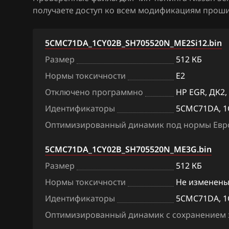
получаете доступ ко всем модификациям прошив
BAW
Denso SH7059
Bentley
Hitachi SH70xx
5CMC71DA_1CY02B_SH705520N_ME2Si12.bin
BMW
Hitachi SH7253
Размер
512 КБ
Нормы токсичности
E2
Brilliance
Hitachi SH7254
Отключено программно
HP EGR, ДК2,
BYD
Mitsubishi Melc
Идентификаторы
5CMC71DA, 1
MH8115F
Cadillac
Оптимизированный динамик под нормы Евро
Mitsubishi Mel
Changan
5CMC71DA_1CY02B_SH705520N_ME3G.bin
Siemens EMS 3
Chenglong
Размер
512 КБ
Siemens EMS 3
Chery
Нормы токсичности
Не изменен
Siemens EMS 31
Идентификаторы
5CMC71DA, 1
Chevrolet
Siemens EMS 3
Оптимизированный динамик с сохранением з
Chrysler