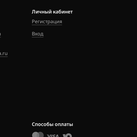
_13JY1D_SH7
Личный кабинет
Регистрация
_1CX811_SH70
m
Вход
2_1CY00C_SH7
.ru
2_1CY01B_SH7
2_1CY01C_SH7
6_1CY12A_SH7
A_1CY02B_SH7
Способы оплаты