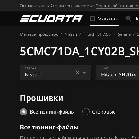
Оставаясь на сайте, вы соглашаетесь с
Политикой в отношен
Магазин
П
Магазин прошивок
/
Nissan
/
Hitachi SH70xx
/
Serena
/
5CMC71DA_1CY02B_S
Марка
ЭБУ
Acura
Bosch EDC16CP
Прошивки
Alfa Romeo
Bosch EDC17C8
ATLAS
Bosch MD1CS0
Все тюнинг-файлы
Стоковые
Audi
Bosch ME17.9.5
Все тюнинг-файлы
BAIC
Bosch ME7.9.20
Проверенные файлы для чип-тюнинга Nissan Sere