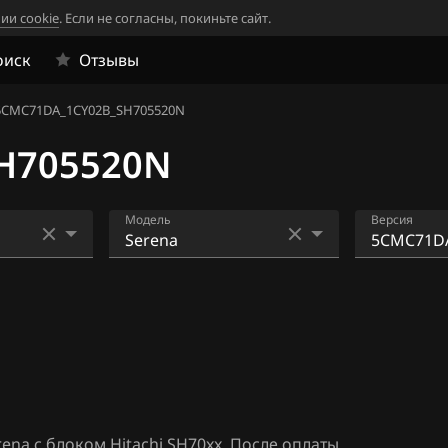
ии cookie
. Если не согласны, покиньте сайт.
оиск
Отзывы
5CMC71DA_1CY02B_SH705520N
H705520N
Модель
Версия
33
AD
0JCM1V6D
05828N
4
Almera N16+ (Classic)
0TRESAN1
06
Altima
705507N
1
Armada
0TRESAN1
705507N
Bluebird
na с блоком Hitachi SH70xx. После оплаты