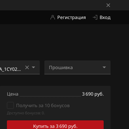
Регистрация
Вход
Прошивка
0_11GZ0B_SH7
5CMC71DA_1CY02B_SH7
05520N_ME2Si12.bin
Цена
3 690 руб.
D1_1CX011_SH
5CMC71DA_1CY02B_SH7
Получить за 10 бонусов
05520N_ME3G.bin
Доступно бонусов: 0.
D1_1CX012_SH
5CMC71DA_1CY02B_SH7
05520N_SE3.bin
Купить за 3 690 руб.