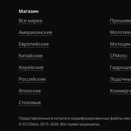
Ford
Магазин
Forthing
Все марки
Прошивк
Foton
Американские
Мототех
GAC
Европейские
Мотоцик
Geely
Китайские
CFMoto
Genesis
Корейские
Гидроци
GMC
Российские
Лодочны
Great Wall
Японские
Коммерч
Groz
Стоковые
Haima
Представленные в каталоге модифицированные файлы явля
Haval
© ECUData, 2013–2026. Все права защищены.