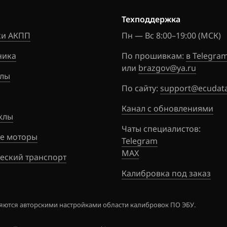
Skyline
3KHKWZD5
Техподдержка
05927N
Stagea
и АКПП
Пн — Вс 8:00–19:00 (МСК)
3ZREQBD6
Sunny
ника
По прошивкам:
в Telegra
5415N
Teana (J31)
или
brazgov@ya.ru
лы
4CMCY8DJ
Teana (J32)
По сайту:
support@ecudata
05520N
Teana (L33)
Канал с обновлениями
4CMCY8DJ
клы
05520N
Tiida
Чаты специалистов:
е моторы
Telegram
4CMCY8DJ
Tiida 1.6 Turbo 190hp
MAX
05520N
еский транспорт
Titan
Калибровка под заказ
5CMC27D
05520N
Versa Note
ются авторскими настройками области калибровок ПО ЭБУ.
5CMC71D
Wingroad
05520N