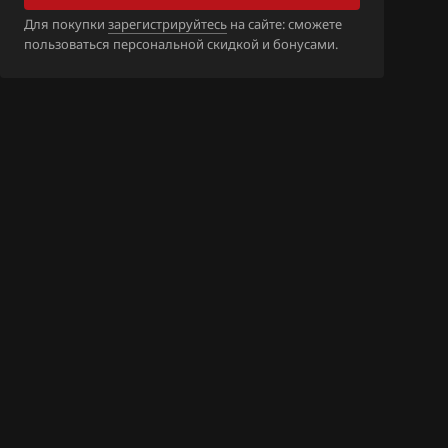
D2_1CX007_SH
Для покупки
зарегистрируйтесь
на сайте: сможете
пользоваться персональной скидкой и бонусами.
D2_1CX014_SH
FDA_11VA6B_S
N
UDJ1_11VB5A_
8N
UDJ1_11VB9A_
8N
UDJ1_11VC0A_
8N
UDJ1_11VC1A_
8N