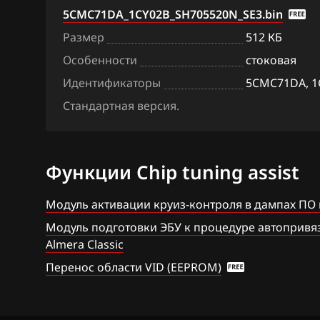
Siemens EMS 3
5CMC71DA_1CY02B_SH705520N_SE3.bin
Citroen
Siemens SID 30
Размер
512 КБ
Dacia
Особенности
стоковая
Siemens SID 31
Daewoo
Идентификаторы
5CMC71DA, 1
DAF
Стандартная версия.
Derways
Dodge
Функции Chip tuning assist
Dongfeng
Модуль активации круиз-контроля в дампах ПО
Exeed
Модуль подготовки ЭБУ к процедуре автопривязк
Almera Classic
Extreme moto
Перенос области VID (EEPROM)
FAW
Fiat