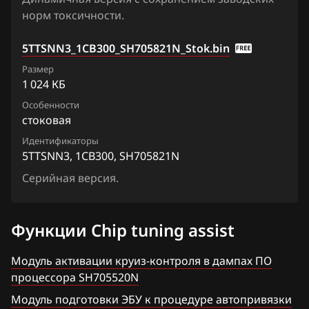
Qashqai, Dualis, Rogue
норм токсичности.
5TTVBN6_1CC00A_SH705821N
Ford
Quest
9ZVKGRN12_11AA1C_SH705822N
5TTSNN3_1CB300_SH705821N_Stok.bin
Forthing
Sentra
Размер
9ZVKGRN12_11AA6A_SH705822N
Foton
1 024 КБ
Serena
9ZVKJ2N3_11AA0B_SH705822N
Особенности
GAC
Skyline
стоковая
9ZVKJ2N3_11AA4A_SH705822N
Geely
Stagea
Идентификаторы
5TTSNN3, 1CB300, SH705821N
9ZVKJ2N31_11AA2B_SH705822N
Genesis
Sunny
Серийная версия.
9ZVKJ2N33_11AA4B_SH705828N
GMC
Teana (J31)
Great Wall
Teana (J32)
Функции Chip tuning assist
Groz
Teana (L33)
Модуль активации круиз-контроля в дампах ПО
Haima
процессора SH705520N
Tiida
Модуль подготовки ЭБУ к процедуре автопривязки
Haval
Tiida 1.6 Turbo 190hp