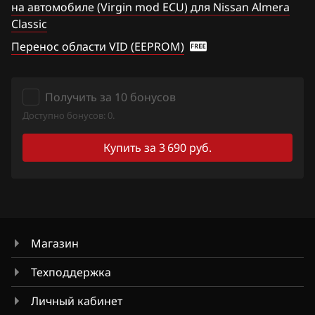
на автомобиле (Virgin mod ECU) для Nissan Almera
Hawtai
Classic
Titan
Перенос области VID (EEPROM)
Honda
Versa Note
Hongqi
Wingroad
Получить за 10 бонусов
Howo
X-Trail 2.0
Доступно бонусов: 0.
Hummer
X-Trail 2.5
Купить за 3 690 руб.
Hyundai
Xterra
Infiniti
Z350
Iran Khodro
Z370
Магазин
Isuzu
Техподдержка
Iveco
Личный кабинет
JAC