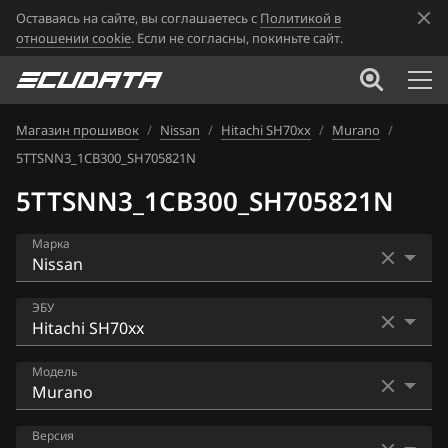
Оставаясь на сайте, вы соглашаетесь с
Политикой в
отношении cookie
. Если не согласны, покиньте сайт.
Магазин прошивок
/
Nissan
/
Hitachi SH70xx
/
Murano
/
5TTSNN3_1CB300_SH705821N
5TTSNN3_1CB300_SH705821N
Марка
Acura
ЭБУ
Alfa Romeo
Bosch EDC16CP33
Модель
ATLAS
Bosch EDC17C84
Audi
AD
Версия
Bosch MD1CS006