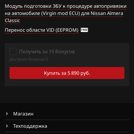
Модуль подготовки ЭБУ к процедуре автопривязки
Haval
Tiida 1.6 Turbo 190hp
на автомобиле (Virgin mod ECU) для Nissan Almera
Hawtai
Classic
Titan
Перенос области VID (EEPROM)
Honda
Versa Note
Hongqi
Wingroad
Получить за 15 бонусов
Howo
X-Trail 2.0
Доступно бонусов: 0.
Hummer
X-Trail 2.5
Купить за 5 890 руб.
Hyundai
Xterra
Infiniti
Z350
Iran Khodro
Z370
Магазин
Isuzu
Техподдержка
Iveco