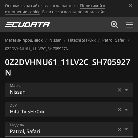
Оставаясь на сайте, вы соглашаетесь с
Политикой в
отношении cookie
. Если не согласны, покиньте сайт.
Магазин прошивок
/
Nissan
/
Hitachi SH70xx
/
Patrol, Safari
/
0Z2DVHNU61_11LV2C_SH705927N
0Z2DVHNU61_11LV2C_SH705927
N
Марка
Acura
ЭБУ
Alfa Romeo
Bosch EDC16CP33
Модель
ATLAS
Bosch EDC17C84