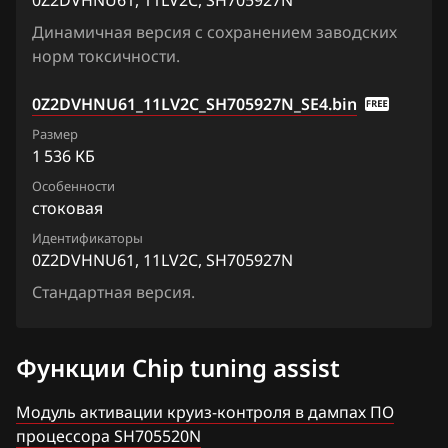
Primera
0Z2DVHNU61, 11LV2C, SH705927N
0Z2DVHNU7_11ZT1A_SH705927N
Fiat
Динамичная версия с сохранением заводских
Qashqai, Dualis, Rogue
норм токсичности.
0Z2DVHNU7_11ZT1B_SH705927N
Ford
Quest
0Z2DX4N3_15ZK0A_SH705927N
0Z2DVHNU61_11LV2C_SH705927N_SE4.bin
Forthing
Sentra
Размер
0Z2DX4N3_15ZK1A_SH705927N
Foton
1 536 КБ
Serena
1APEGSE9_1VC820_SH705507N
Особенности
GAC
Skyline
стоковая
1APEGSE9_1VC85A_SH705507N
Geely
Stagea
Идентификаторы
0Z2DVHNU61, 11LV2C, SH705927N
2Z2D8PN4_11V89A_SH705927N
Genesis
Sunny
Стандартная версия.
2Z2D8PN4_11ZT0D_SH705927N
GMC
Teana (J31)
M1APEFKD1_1VC861_SH705507N
Great Wall
Teana (J32)
Функции Chip tuning assist
Groz
Teana (L33)
Модуль активации круиз-контроля в дампах ПО
Haima
процессора SH705520N
Tiida