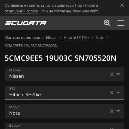
Оставаясь на сайте, вы соглашаетесь с
Политикой в
отношении cookie
. Если не согласны, покиньте сайт.
Магазин прошивок
/
Nissan
/
Hitachi SH70xx
/
Note
/
5CMC9EE5 19U03C SN705520N
5CMC9EE5 19U03C SN705520N
Марка
Acura
ЭБУ
Alfa Romeo
Bosch EDC16CP33
Модель
ATLAS
Bosch EDC17C84
Audi
AD
Версия
Bosch MD1CS006