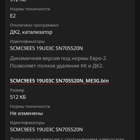
Chrysler
Lafesta
Siemens EMS 3155
Нормы токсичности
5CMC3HE3_19U01B_SH705520N
Citroen
E2
Liberty
Siemens EMS 3160
5CMC3HE3_19U02A_SH705520N
Отключено программно
Dacia
Maxima
ДК2, катализатор
Siemens SID 301
5CMC3HE3_19U03A_SH705520N
Daewoo
Micra, March
Идентификаторы
Siemens SID 310
5CMC9EE5 19U03C SN705520N
5CMC3HE3_19U10A_SH705520N
DAF
Murano
Динамичная версия под нормы Евро-2.
5CMC3HE3_19U11A_SH705520N
Derways
Позволяет полное удаление КК и ДК2.
Note
5CMC71DA_11U66E_SH705520N
Dodge
NV200
5CMC9EE5 19U03C SN705520N_ME3G.bin
5CMC9EE5 19U03C SN705520N
Dongfeng
Размер
Pathfinder
512 КБ
5CMC9EE5_19U09A_SH705520N
Exeed
Patrol, Safari
Нормы токсичности
5CMC9EE5_19U12A_SH705520N
Не изменены
Extreme moto
Presage
Идентификаторы
5CMC9EE5_19U13A_SH705520N
FAW
Primera
5CMC9EE5 19U03C SN705520N
5CMCGZDH2_11V16B_SH705520N
Fiat
Динамичная версия с сохранением заводских