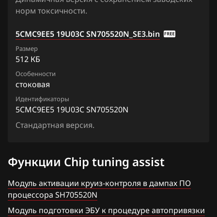
Qashqai, Dualis, Rogue
норм токсичности.
5CMCNKE92_1BH31A_SH705520N
Ford
Quest
5CMCNKE92_1BH32A_SH705520N
5CMC9EE5 19U03C SN705520N_SE3.bin
Forthing
Sentra
Размер
5CMCNKE92_1BH32B_SH705520N
Foton
512 КБ
Serena
5CMCNKE92_1BH32D_SH705520N
Особенности
GAC
Skyline
стоковая
5CMCNKE92_1BH92C_SH705520N
Geely
Stagea
Идентификаторы
5CMC9EE5 19U03C SN705520N
5MME45DE_1U62D_SH705415N
Genesis
Sunny
Стандартная версия.
5MME45DE4_11U61D_SH705415N
GMC
Teana (J31)
5MME45DE4_11U62B_SN705415N
Great Wall
Teana (J32)
Функции Chip tuning assist
5MME45DE4_11U62C_SH705415N
Groz
Teana (L33)
Модуль активации круиз-контроля в дампах ПО
5MME45DE4_11U62D_SH705415N
Haima
процессора SH705520N
Tiida
5MME45DE4_11U64A_SH705415N
Модуль подготовки ЭБУ к процедуре автопривязки
Haval
Tiida 1.6 Turbo 190hp