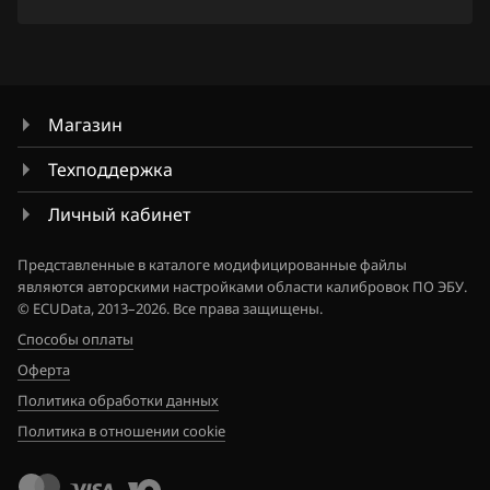
Hawtai
Honda
Hongqi
Магазин
Howo
Техподдержка
Hummer
Личный кабинет
Hyundai
Представленные в каталоге модифицированные файлы
являются авторскими настройками области калибровок ПО ЭБУ.
Infiniti
© ECUData, 2013–2026. Все права защищены.
Iran Khodro
Способы оплаты
Оферта
Isuzu
Политика обработки данных
Iveco
Политика в отношении cookie
JAC