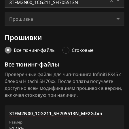
BAIC
EX37
Hitachi SH7253xx
3TFJLN9_1CG200_SH705513N
BAW
FX35
Прошивка
Hitachi SH7254xx
3TFJLN9_1CG210_SH705513N
Bentley
FX37
3TFM2N00_1CG211_SH705513N_ME2G.bin
Прошивки
3TFM2N00_1CG211_SH705513N
BMW
FX45
3TFM2N00_1CG211_SH705513N_ME4G.bin
3TFN8ND_1CG765_SH705513N
Brilliance
Все тюнинг-файлы
Стоковые
FX50
3TFM2N00_1CG211_SH705513N_SE4.bin
3TFPSNF_1CG766_SH705513N
BYD
Все тюнинг-файлы
G25
5TFSEN3_1CL01A_SH705821N
Cadillac
Проверенные файлы для чип-тюнинга Infiniti FX45 с
G35
блоком Hitachi SH70xx. После оплаты получаете
5ZH5XD5_13V68A_SH705821N
Changan
G37
доступ ко всем модификациям прошивок в версии,
5ZH5XD5_1CM81A_SH705821N
включая стоковую при наличии.
Chenglong
JX35
Chery
M25
3TFM2N00_1CG211_SH705513N_ME2G.bin
Chevrolet
M35
Размер
512 КБ