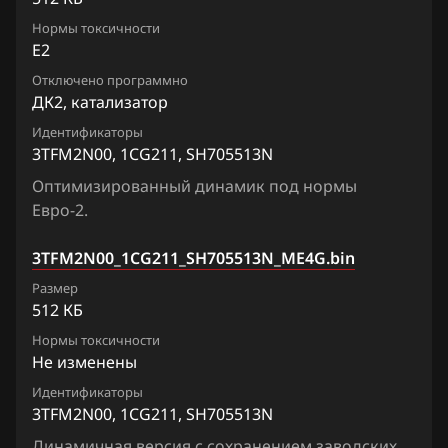
Chrysler
M37
Нормы токсичности
Citroen
E2
M45
Отключено программно
Dacia
M56
ДК2, катализатор
Daewoo
Q50
Идентификаторы
3TFM2N00, 1CG211, SH705513N
DAF
Q70
Оптимизированный динамик под нормы
Derways
Евро-2.
Q80
Dodge
QX50, EX35
3TFM2N00_1CG211_SH705513N_ME4G.bin
Dongfeng
Размер
QX56
512 КБ
Exeed
QX60
Нормы токсичности
Не изменены
Extreme moto
QX70
Идентификаторы
FAW
QX80
3TFM2N00, 1CG211, SH705513N
Fiat
Динамичная версия с сохранением заводских