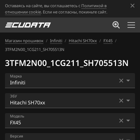
Оставаясь на сайте, вы соглашаетесь с
Политикой в
отношении cookie
. Если не согласны, покиньте сайт.
Магазин прошивок
/
Infiniti
/
Hitachi SH70xx
/
FX45
/
3TFM2N00_1CG211_SH705513N
3TFM2N00_1CG211_SH705513N
Марка
Acura
ЭБУ
Alfa Romeo
Bosch MED17.7.2
Модель
ATLAS
Hitachi BED500-310
Audi
EX25
Версия
Hitachi SH70xx