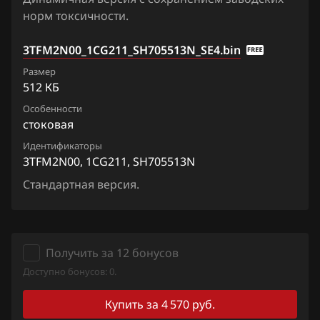
норм токсичности.
Ford
3TFM2N00_1CG211_SH705513N_SE4.bin
Forthing
Размер
Foton
512 КБ
Особенности
GAC
стоковая
Geely
Идентификаторы
3TFM2N00, 1CG211, SH705513N
Genesis
Стандартная версия.
GMC
Great Wall
Получить за 12 бонусов
Groz
Доступно бонусов: 0.
Haima
Купить за 4 570 руб.
Haval