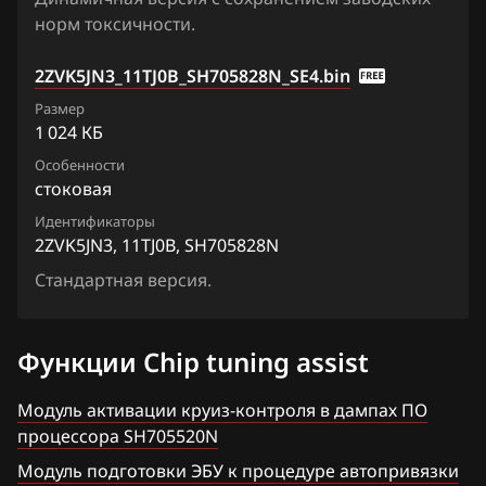
Qashqai, Dualis, Rogue
норм токсичности.
5TTVBN6_1CC00A_SH705821N
Ford
Quest
9ZVKGRN12_11AA1C_SH705822N
2ZVK5JN3_11TJ0B_SH705828N_SE4.bin
Forthing
Sentra
Размер
9ZVKGRN12_11AA6A_SH705822N
Foton
1 024 КБ
Serena
9ZVKJ2N3_11AA0B_SH705822N
Особенности
GAC
Skyline
стоковая
9ZVKJ2N3_11AA4A_SH705822N
Geely
Stagea
Идентификаторы
2ZVK5JN3, 11TJ0B, SH705828N
9ZVKJ2N31_11AA2B_SH705822N
Genesis
Sunny
Стандартная версия.
9ZVKJ2N33_11AA4B_SH705828N
GMC
Teana (J31)
Great Wall
Teana (J32)
Функции Chip tuning assist
Groz
Teana (L33)
Модуль активации круиз-контроля в дампах ПО
Haima
процессора SH705520N
Tiida
Модуль подготовки ЭБУ к процедуре автопривязки
Haval
Tiida 1.6 Turbo 190hp