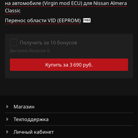
на автомобиле (Virgin mod ECU) для Nissan Almera
Hawtai
Classic
Titan
Перенос области VID (EEPROM)
Honda
Versa Note
Hongqi
Wingroad
Получить за 10 бонусов
Howo
X-Trail 2.0
Доступно бонусов: 0.
Hummer
X-Trail 2.5
Купить за 3 690 руб.
Hyundai
Xterra
Infiniti
Z350
Iran Khodro
Z370
Магазин
Isuzu
Техподдержка
Iveco
Личный кабинет
JAC