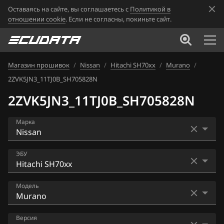
Оставаясь на сайте, вы соглашаетесь с
Политикой в
отношении cookie
. Если не согласны, покиньте сайт.
Магазин прошивок
/
Nissan
/
Hitachi SH70xx
/
Murano
/
2ZVK5JN3_11TJ0B_SH705828N
2ZVK5JN3_11TJ0B_SH705828N
Марка
Acura
ЭБУ
Alfa Romeo
Bosch EDC16CP33
Модель
ATLAS
Bosch EDC17C84
Audi
AD
Версия
Bosch MD1CS006