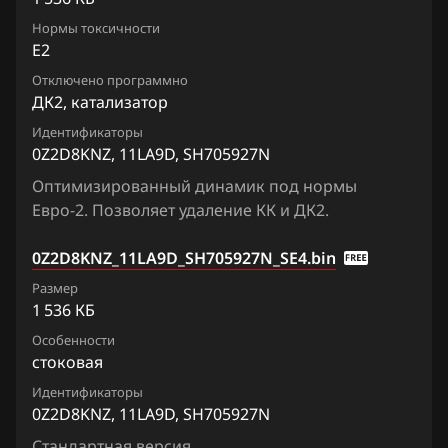
Chrysler
M37
Нормы токсичности
0Z2DVHNU6_11LA9B_SH705927N
Citroen
E2
M45
0Z2DVHNU61_11LA9C_SH705927N
Отключено программно
Dacia
M56
ДК2, катализатор
0Z2DWNNW2_11LA5B_SH705927N
Daewoo
Q50
Идентификаторы
0Z2D8KNZ, 11LA9D, SH705927N
0Z2DWNNW2_11LA6B_SH705927N
DAF
Q70
Оптимизированный динамик под нормы
0Z2DYNNX1_11LA5E_SH705927N
Derways
Евро-2. Позволяет удаление КК и ДК2.
Q80
0Z2DYNNX1_11LA6D_SH705927N
Dodge
QX50, EX35
0Z2D8KNZ_11LA9D_SH705927N_SE4.bin
2Z2DASN5_11ZS3B_SH705927N
Dongfeng
Размер
QX56
1 536 КБ
2Z2DDZN6_11ZS3E_SH705927N
Exeed
QX60
Особенности
3ZWPTN0_17S875_SH705513N
стоковая
Extreme moto
QX70
Идентификаторы
3ZWSFN01_17S021_SH705513N
FAW
QX80
0Z2D8KNZ, 11LA9D, SH705927N
3ZWSFN01_17S876_SH705513N
Fiat
Стандартная версия.