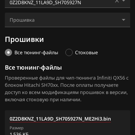
BAIC
EX37
Hitachi SH7253xx
0Z2D8KNZ_11LA9D_SH705927N
BAW
FX35
Прошивка
Hitachi SH7254xx
0Z2D8KNZ1_11ZR8A_SH705927N
Bentley
FX37
0Z2D8KNZ_11LA9D_SH705927N_ME2Hi3.bin
Прошивки
0Z2D8KNZ1_11ZT7A_SH705927N
BMW
FX45
0Z2D8KNZ_11LA9D_SH705927N_SE4.bin
0Z2D8KNZ1_11ZT8A_SH705927N
Brilliance
Все тюнинг-файлы
Стоковые
FX50
0Z2D8KNZ2_11LS2E_SH705927N
BYD
Все тюнинг-файлы
G25
0Z2DDKN1_11V98A_SH705927N
Cadillac
Проверенные файлы для чип-тюнинга Infiniti QX56 с
G35
блоком Hitachi SH70xx. После оплаты получаете
0Z2DDKN1_11V99A_SH705927N
Changan
G37
доступ ко всем модификациям прошивок в версии,
0Z2DNEN2_11V98B_SH705927N
включая стоковую при наличии.
Chenglong
JX35
0Z2DNEN2_11V99B_SH705927N
Chery
M25
0Z2D8KNZ_11LA9D_SH705927N_ME2Hi3.bin
0Z2DNEN2_11ZR8B_SH705927N
Chevrolet
M35
Размер
0Z2DNEN2_13ZD9A_SH705927N
1 536 КБ