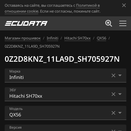
Оставаясь на сайте, вы соглашаетесь с
Политикой в
отношении cookie
. Если не согласны, покиньте сайт.
Магазин прошивок
/
Infiniti
/
Hitachi SH70xx
/
QX56
/
0Z2D8KNZ_11LA9D_SH705927N
0Z2D8KNZ_11LA9D_SH705927N
Марка
Acura
ЭБУ
Alfa Romeo
Bosch MED17.7.2
Модель
ATLAS
Hitachi BED500-310
Audi
EX25
Версия
Hitachi SH70xx