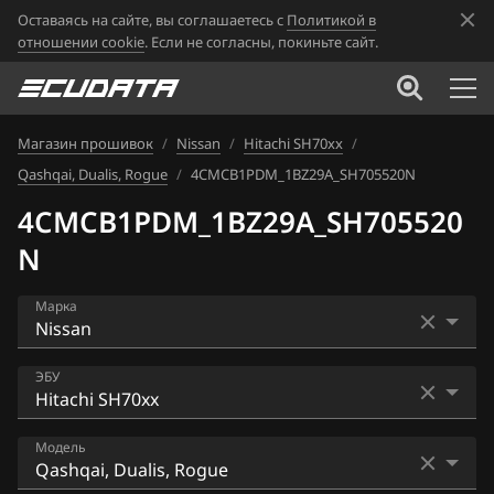
Оставаясь на сайте, вы соглашаетесь с
Политикой в
отношении cookie
. Если не согласны, покиньте сайт.
Магазин прошивок
/
Nissan
/
Hitachi SH70xx
/
Qashqai, Dualis, Rogue
/
4CMCB1PDM_1BZ29A_SH705520N
4CMCB1PDM_1BZ29A_SH705520
N
Марка
Acura
ЭБУ
Alfa Romeo
Bosch EDC16CP33
Модель
ATLAS
Bosch EDC17C84