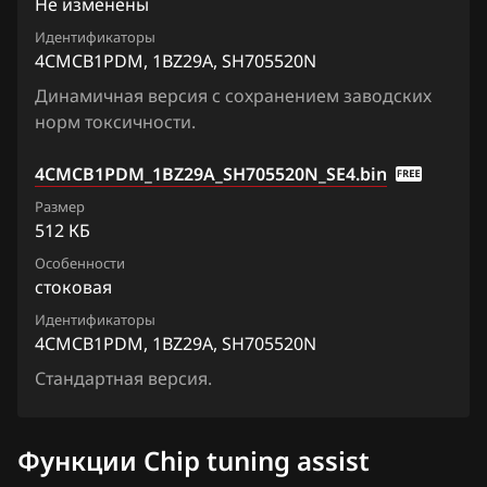
Primera
Не изменены
4CMCB1PDM_1BZ29A_SH705520N
Fiat
Идентификаторы
Qashqai, Dualis, Rogue
4CMCB1PDM, 1BZ29A, SH705520N
4CMCB1PDM_1JD12A_SH705520N
Ford
Quest
Динамичная версия с сохранением заводских
4CMCB1PDM_1JD16A_SH705520N
Forthing
норм токсичности.
Sentra
4CMCB1PDM_1JD41B_SH705520N
Foton
Serena
4CMCB1PDM_1BZ29A_SH705520N_SE4.bin
4CMCB1PDM_1JD43A_SH705520N
GAC
Размер
Skyline
512 КБ
4CMCB1PDM_1JD45B_SH705520N
Geely
Stagea
Особенности
4CMCB1PDM_1JD47A_SH705520N
стоковая
Genesis
Sunny
Идентификаторы
4CMCB1PDM_1JD60B_SH705520N
GMC
4CMCB1PDM, 1BZ29A, SH705520N
Teana (J31)
4CMCB1PDM1_1BZ14C_SH705520N
Стандартная версия.
Great Wall
Teana (J32)
4CMCB1PDM1_1BZ16C_SH705520N
Groz
Teana (L33)
Функции Chip tuning assist
4CMCB1PDM1_1BZ20C_SH705520N
Haima
Tiida